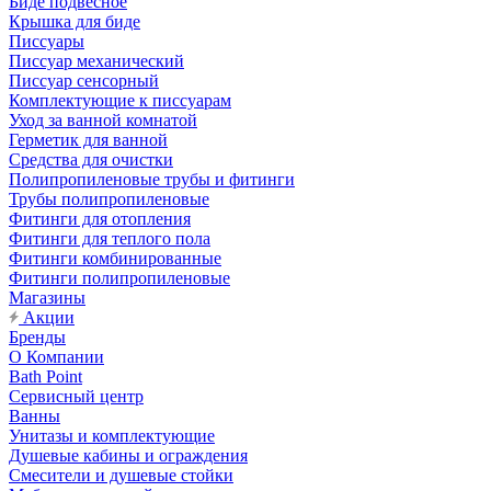
Биде подвесное
Крышка для биде
Писсуары
Писсуар механический
Писсуар сенсорный
Комплектующие к писсуарам
Уход за ванной комнатой
Герметик для ванной
Средства для очистки
Полипропиленовые трубы и фитинги
Трубы полипропиленовые
Фитинги для отопления
Фитинги для теплого пола
Фитинги комбинированные
Фитинги полипропиленовые
Магазины
Акции
Бренды
О Компании
Bath Point
Сервисный центр
Ванны
Унитазы и комплектующие
Душевые кабины и ограждения
Смесители и душевые стойки