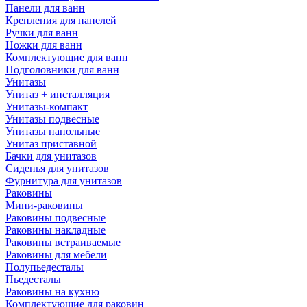
Панели для ванн
Крепления для панелей
Ручки для ванн
Ножки для ванн
Комплектующие для ванн
Подголовники для ванн
Унитазы
Унитаз + инсталляция
Унитазы-компакт
Унитазы подвесные
Унитазы напольные
Унитаз приставной
Бачки для унитазов
Сиденья для унитазов
Фурнитура для унитазов
Раковины
Мини-раковины
Раковины подвесные
Раковины накладные
Раковины встраиваемые
Раковины для мебели
Полупьедесталы
Пьедесталы
Раковины на кухню
Комплектующие для раковин