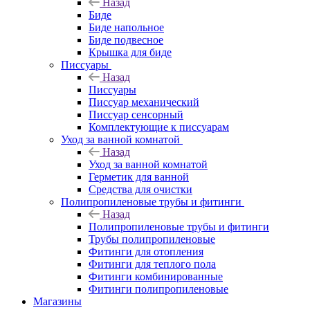
Назад
Биде
Биде напольное
Биде подвесное
Крышка для биде
Писсуары
Назад
Писсуары
Писсуар механический
Писсуар сенсорный
Комплектующие к писсуарам
Уход за ванной комнатой
Назад
Уход за ванной комнатой
Герметик для ванной
Средства для очистки
Полипропиленовые трубы и фитинги
Назад
Полипропиленовые трубы и фитинги
Трубы полипропиленовые
Фитинги для отопления
Фитинги для теплого пола
Фитинги комбинированные
Фитинги полипропиленовые
Магазины