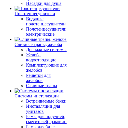
Насадки для душа
Полотенцесушители
Водяные
полотенцесушители
Полотенцесушители
электрические
Сливные трапы, желоба
Дренажные системы
Желоба
водоотводящие
Комплектующие для
желобов
Решетки для
желобов
Сливные трапы
Системы инсталляции
Встраиваемые бачки
Инсталляции для
унитазов
Рамы для поручней,
смесителей, раковин
Рамы для биде