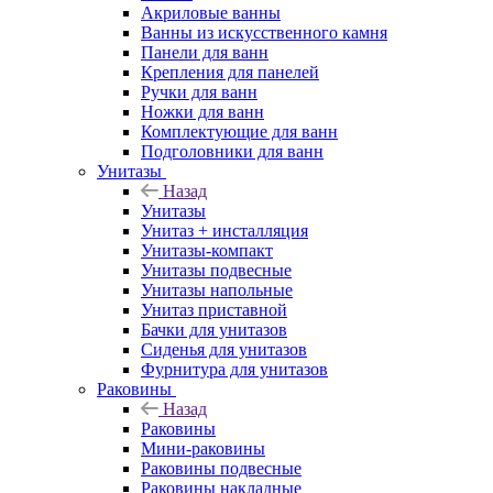
Акриловые ванны
Ванны из искусственного камня
Панели для ванн
Крепления для панелей
Ручки для ванн
Ножки для ванн
Комплектующие для ванн
Подголовники для ванн
Унитазы
Назад
Унитазы
Унитаз + инсталляция
Унитазы-компакт
Унитазы подвесные
Унитазы напольные
Унитаз приставной
Бачки для унитазов
Сиденья для унитазов
Фурнитура для унитазов
Раковины
Назад
Раковины
Мини-раковины
Раковины подвесные
Раковины накладные