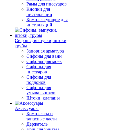
Рамы для писсуаров
Кнопки для
инсталляций
Комплектующие для
инсталляций
Сифоны, выпуски, штоки,
трубы
Запорная арматура
Сифоны для ванн
Сифоны для моек
Сифоны для
писсуаров
Сифоны для
поддонов
Сифоны для
умывальников
Штоки, клапаны
Аксессуары
Комплекты и
запасные части
Держатель
Ерш для унитаза