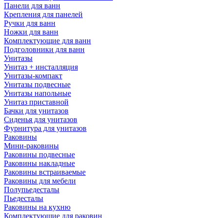
Панели для ванн
Крепления для панелей
Ручки для ванн
Ножки для ванн
Комплектующие для ванн
Подголовники для ванн
Унитазы
Унитаз + инсталляция
Унитазы-компакт
Унитазы подвесные
Унитазы напольные
Унитаз приставной
Бачки для унитазов
Сиденья для унитазов
Фурнитура для унитазов
Раковины
Мини-раковины
Раковины подвесные
Раковины накладные
Раковины встраиваемые
Раковины для мебели
Полупьедесталы
Пьедесталы
Раковины на кухню
Комплектующие для раковин