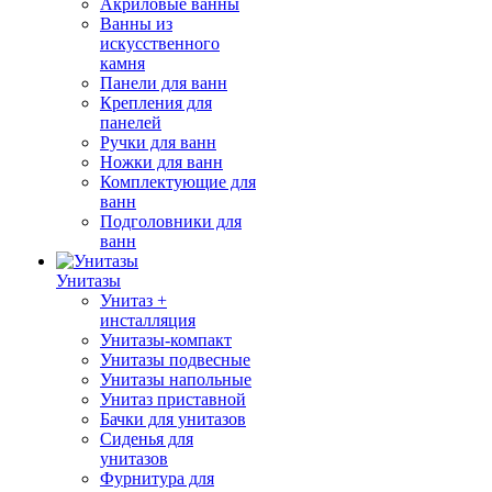
Акриловые ванны
Ванны из
искусственного
камня
Панели для ванн
Крепления для
панелей
Ручки для ванн
Ножки для ванн
Комплектующие для
ванн
Подголовники для
ванн
Унитазы
Унитаз +
инсталляция
Унитазы-компакт
Унитазы подвесные
Унитазы напольные
Унитаз приставной
Бачки для унитазов
Сиденья для
унитазов
Фурнитура для