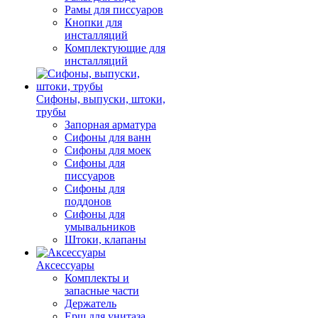
Рамы для писсуаров
Кнопки для
инсталляций
Комплектующие для
инсталляций
Сифоны, выпуски, штоки,
трубы
Запорная арматура
Сифоны для ванн
Сифоны для моек
Сифоны для
писсуаров
Сифоны для
поддонов
Сифоны для
умывальников
Штоки, клапаны
Аксессуары
Комплекты и
запасные части
Держатель
Ерш для унитаза