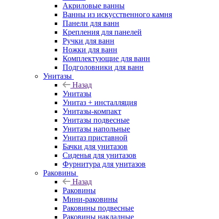
Акриловые ванны
Ванны из искусственного камня
Панели для ванн
Крепления для панелей
Ручки для ванн
Ножки для ванн
Комплектующие для ванн
Подголовники для ванн
Унитазы
Назад
Унитазы
Унитаз + инсталляция
Унитазы-компакт
Унитазы подвесные
Унитазы напольные
Унитаз приставной
Бачки для унитазов
Сиденья для унитазов
Фурнитура для унитазов
Раковины
Назад
Раковины
Мини-раковины
Раковины подвесные
Раковины накладные