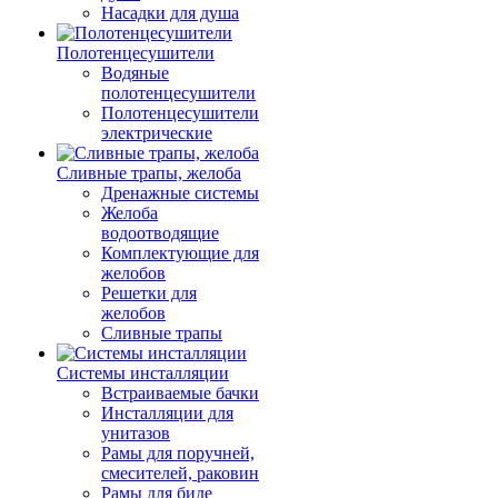
Насадки для душа
Полотенцесушители
Водяные
полотенцесушители
Полотенцесушители
электрические
Сливные трапы, желоба
Дренажные системы
Желоба
водоотводящие
Комплектующие для
желобов
Решетки для
желобов
Сливные трапы
Системы инсталляции
Встраиваемые бачки
Инсталляции для
унитазов
Рамы для поручней,
смесителей, раковин
Рамы для биде