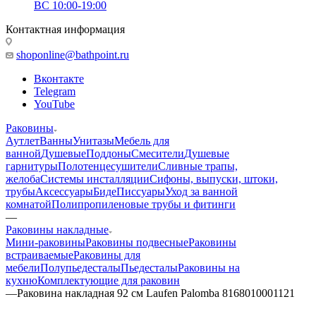
ВС 10:00-19:00
Контактная информация
shoponline@bathpoint.ru
Вконтакте
Telegram
YouTube
Раковины
Аутлет
Ванны
Унитазы
Мебель для
ванной
Душевые
Поддоны
Смесители
Душевые
гарнитуры
Полотенцесушители
Сливные трапы,
желоба
Системы инсталляции
Сифоны, выпуски, штоки,
трубы
Аксессуары
Биде
Писсуары
Уход за ванной
комнатой
Полипропиленовые трубы и фитинги
—
Раковины накладные
Мини-раковины
Раковины подвесные
Раковины
встраиваемые
Раковины для
мебели
Полупьедесталы
Пьедесталы
Раковины на
кухню
Комплектующие для раковин
—
Раковина накладная 92 см Laufen Palomba 8168010001121