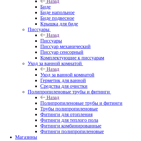
Назад
Биде
Биде напольное
Биде подвесное
Крышка для биде
Писсуары
Назад
Писсуары
Писсуар механический
Писсуар сенсорный
Комплектующие к писсуарам
Уход за ванной комнатой
Назад
Уход за ванной комнатой
Герметик для ванной
Средства для очистки
Полипропиленовые трубы и фитинги
Назад
Полипропиленовые трубы и фитинги
Трубы полипропиленовые
Фитинги для отопления
Фитинги для теплого пола
Фитинги комбинированные
Фитинги полипропиленовые
Магазины