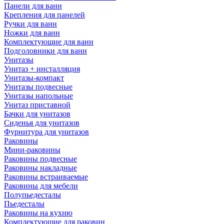
Панели для ванн
Крепления для панелей
Ручки для ванн
Ножки для ванн
Комплектующие для ванн
Подголовники для ванн
Унитазы
Унитаз + инсталляция
Унитазы-компакт
Унитазы подвесные
Унитазы напольные
Унитаз приставной
Бачки для унитазов
Сиденья для унитазов
Фурнитура для унитазов
Раковины
Мини-раковины
Раковины подвесные
Раковины накладные
Раковины встраиваемые
Раковины для мебели
Полупьедесталы
Пьедесталы
Раковины на кухню
Комплектующие для раковин