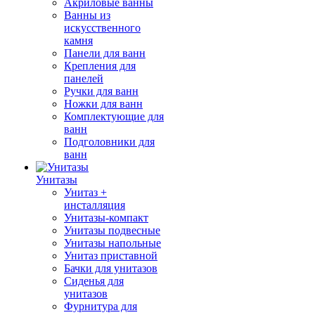
Акриловые ванны
Ванны из
искусственного
камня
Панели для ванн
Крепления для
панелей
Ручки для ванн
Ножки для ванн
Комплектующие для
ванн
Подголовники для
ванн
Унитазы
Унитаз +
инсталляция
Унитазы-компакт
Унитазы подвесные
Унитазы напольные
Унитаз приставной
Бачки для унитазов
Сиденья для
унитазов
Фурнитура для