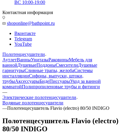
ВС 10:00-19:00
Контактная информация
shoponline@bathpoint.ru
Вконтакте
Telegram
YouTube
Полотенцесушители
Аутлет
Ванны
Унитазы
Раковины
Мебель для
ванной
Душевые
Поддоны
Смесители
Душевые
гарнитуры
Сливные трапы, желоба
Системы
инсталляции
Сифоны, выпуски, штоки,
трубы
Аксессуары
Биде
Писсуары
Уход за ванной
комнатой
Полипропиленовые трубы и фитинги
—
Электрические полотенцесушители
Водяные полотенцесушители
—
Полотенцесушитель Flavio (electro) 80/50 INDIGO
Полотенцесушитель Flavio (electro)
80/50 INDIGO