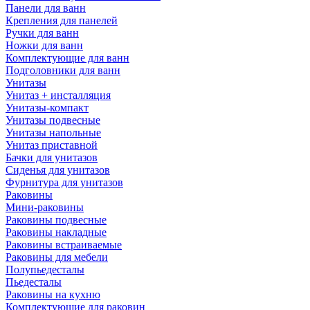
Панели для ванн
Крепления для панелей
Ручки для ванн
Ножки для ванн
Комплектующие для ванн
Подголовники для ванн
Унитазы
Унитаз + инсталляция
Унитазы-компакт
Унитазы подвесные
Унитазы напольные
Унитаз приставной
Бачки для унитазов
Сиденья для унитазов
Фурнитура для унитазов
Раковины
Мини-раковины
Раковины подвесные
Раковины накладные
Раковины встраиваемые
Раковины для мебели
Полупьедесталы
Пьедесталы
Раковины на кухню
Комплектующие для раковин