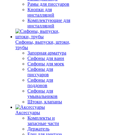
Рамы для писсуаров
Кнопки для
инсталляций
Комплектующие для
инсталляций
Сифоны, выпуски, штоки,
трубы
Запорная арматура
Сифоны для ванн
Сифоны для моек
Сифоны для
писсуаров
Сифоны для
поддонов
Сифоны для
умывальников
Штоки, клапаны
Аксессуары
Комплекты и
запасные части
Держатель
Ерш для унитаза