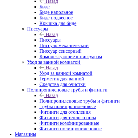
Назад
Биде
Биде напольное
Биде подвесное
Крышка для биде
Писсуары
Назад
Писсуары
Писсуар механический
Писсуар сенсорный
Комплектующие к писсуарам
Уход за ванной комнатой
Назад
Уход за ванной комнатой
Герметик для ванной
Средства для очистки
Полипропиленовые трубы и фитинги
Назад
Полипропиленовые трубы и фитинги
Трубы полипропиленовые
Фитинги для отопления
Фитинги для теплого пола
Фитинги комбинированные
Фитинги полипропиленовые
Магазины