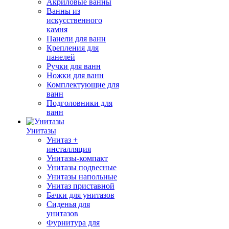
Акриловые ванны
Ванны из
искусственного
камня
Панели для ванн
Крепления для
панелей
Ручки для ванн
Ножки для ванн
Комплектующие для
ванн
Подголовники для
ванн
Унитазы
Унитаз +
инсталляция
Унитазы-компакт
Унитазы подвесные
Унитазы напольные
Унитаз приставной
Бачки для унитазов
Сиденья для
унитазов
Фурнитура для