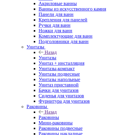
Акриловые ванны
Ванны из искусственного камня
Панели для ванн
Крепления для панелей
Ручки для ванн
Ножки для ванн
Комплектующие для ванн
Подголовники для ванн
Унитазы
Назад
Унитазы
Унитаз + инсталляция
Унитазы-компакт
Унитазы подвесные
Унитазы напольные
Унитаз приставной
Бачки для унитазов
Сиденья для унитазов
Фурнитура для унитазов
Раковины
Назад
Раковины
Мини-раковины
Раковины подвесные
Раковины накладные