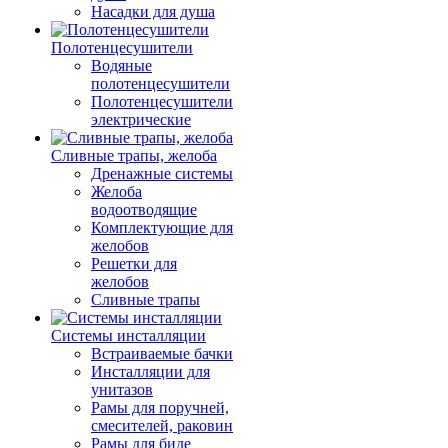
Насадки для душа
Полотенцесушители
Водяные
полотенцесушители
Полотенцесушители
электрические
Сливные трапы, желоба
Дренажные системы
Желоба
водоотводящие
Комплектующие для
желобов
Решетки для
желобов
Сливные трапы
Системы инсталляции
Встраиваемые бачки
Инсталляции для
унитазов
Рамы для поручней,
смесителей, раковин
Рамы для биде