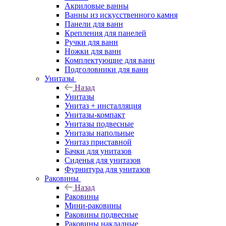
Акриловые ванны
Ванны из искусственного камня
Панели для ванн
Крепления для панелей
Ручки для ванн
Ножки для ванн
Комплектующие для ванн
Подголовники для ванн
Унитазы
Назад
Унитазы
Унитаз + инсталляция
Унитазы-компакт
Унитазы подвесные
Унитазы напольные
Унитаз приставной
Бачки для унитазов
Сиденья для унитазов
Фурнитура для унитазов
Раковины
Назад
Раковины
Мини-раковины
Раковины подвесные
Раковины накладные