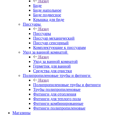
Назад
Биде
Биде напольное
Биде подвесное
Крышка для биде
Писсуары
Назад
Писсуары
Писсуар механический
Писсуар сенсорный
Комплектующие к писсуарам
Уход за ванной комнатой
Назад
Уход за ванной комнатой
Герметик для ванной
Средства для очистки
Полипропиленовые трубы и фитинги
Назад
Полипропиленовые трубы и фитинги
Трубы полипропиленовые
Фитинги для отопления
Фитинги для теплого пола
Фитинги комбинированные
Фитинги полипропиленовые
Магазины