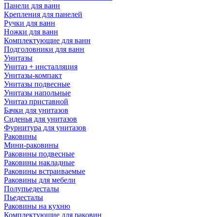
Панели для ванн
Крепления для панелей
Ручки для ванн
Ножки для ванн
Комплектующие для ванн
Подголовники для ванн
Унитазы
Унитаз + инсталляция
Унитазы-компакт
Унитазы подвесные
Унитазы напольные
Унитаз приставной
Бачки для унитазов
Сиденья для унитазов
Фурнитура для унитазов
Раковины
Мини-раковины
Раковины подвесные
Раковины накладные
Раковины встраиваемые
Раковины для мебели
Полупьедесталы
Пьедесталы
Раковины на кухню
Комплектующие для раковин