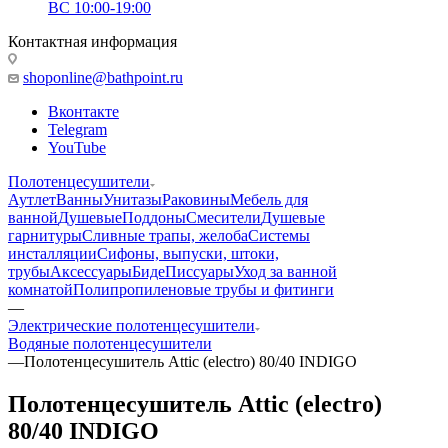
ВС 10:00-19:00
Контактная информация
shoponline@bathpoint.ru
Вконтакте
Telegram
YouTube
Полотенцесушители
Аутлет
Ванны
Унитазы
Раковины
Мебель для
ванной
Душевые
Поддоны
Смесители
Душевые
гарнитуры
Сливные трапы, желоба
Системы
инсталляции
Сифоны, выпуски, штоки,
трубы
Аксессуары
Биде
Писсуары
Уход за ванной
комнатой
Полипропиленовые трубы и фитинги
—
Электрические полотенцесушители
Водяные полотенцесушители
—
Полотенцесушитель Attic (electro) 80/40 INDIGO
Полотенцесушитель Attic (electro)
80/40 INDIGO