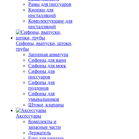
Рамы для писсуаров
Кнопки для
инсталляций
Комплектующие для
инсталляций
Сифоны, выпуски, штоки,
трубы
Запорная арматура
Сифоны для ванн
Сифоны для моек
Сифоны для
писсуаров
Сифоны для
поддонов
Сифоны для
умывальников
Штоки, клапаны
Аксессуары
Комплекты и
запасные части
Держатель
Ерш для унитаза