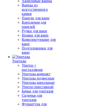
Акриловые ванны
Ванны из
искусственного
камня
Панели для ванн
Крепления для
панелей
Ручки для ванн
Ножки для ванн
Комплектующие для
ванн
Подголовники для
ванн
Унитазы
Унитаз +
инсталляция
Унитазы-компакт
Унитазы подвесные
Унитазы напольные
Унитаз приставной
Бачки для унитазов
Сиденья для
унитазов
Фурнитура для