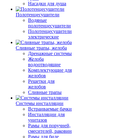
Насадки для душа
Полотенцесушители
Водяные
полотенцесушители
Полотенцесушители
электрические
Сливные трапы, желоба
Дренажные системы
Желоба
водоотводящие
Комплектующие для
желобов
Решетки для
желобов
Сливные трапы
Системы инсталляции
Встраиваемые бачки
Инсталляции для
унитазов
Рамы для поручней,
смесителей, раковин
Рамы для биде