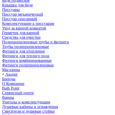
Биде подвесное
Крышка для биде
Писсуары
Писсуар механический
Писсуар сенсорный
Комплектующие к писсуарам
Уход за ванной комнатой
Герметик для ванной
Средства для очистки
Полипропиленовые трубы и фитинги
Трубы полипропиленовые
Фитинги для отопления
Фитинги для теплого пола
Фитинги комбинированные
Фитинги полипропиленовые
Магазины
Акции
Бренды
О Компании
Bath Point
Сервисный центр
Ванны
Унитазы и комплектующие
Душевые кабины и ограждения
Смесители и душевые стойки