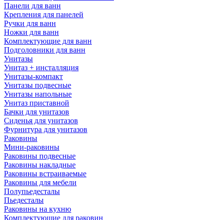
Панели для ванн
Крепления для панелей
Ручки для ванн
Ножки для ванн
Комплектующие для ванн
Подголовники для ванн
Унитазы
Унитаз + инсталляция
Унитазы-компакт
Унитазы подвесные
Унитазы напольные
Унитаз приставной
Бачки для унитазов
Сиденья для унитазов
Фурнитура для унитазов
Раковины
Мини-раковины
Раковины подвесные
Раковины накладные
Раковины встраиваемые
Раковины для мебели
Полупьедесталы
Пьедесталы
Раковины на кухню
Комплектующие для раковин