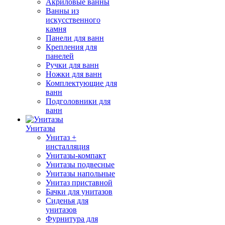
Акриловые ванны
Ванны из
искусственного
камня
Панели для ванн
Крепления для
панелей
Ручки для ванн
Ножки для ванн
Комплектующие для
ванн
Подголовники для
ванн
Унитазы
Унитаз +
инсталляция
Унитазы-компакт
Унитазы подвесные
Унитазы напольные
Унитаз приставной
Бачки для унитазов
Сиденья для
унитазов
Фурнитура для