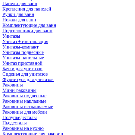
Панели для ванн
Крепления для панелей
Ручки для ванн
Ножки для ванн
Комплектующие для ванн
Подголовники для ванн
Унитазы
Унитаз + инсталляция
Унитазы-компакт
Унитазы подвесные
Унитазы напольные
Унитаз приставной
Бачки для унитазов
Сиденья для унитазов
Фурнитура для унитазов
Раковины
Мини-раковины
Раковины подвесные
Раковины накладные
Раковины встраиваемые
Раковины для мебели
Полупьедесталы
Пьедесталы
Раковины на кухню
Комплектующие для раковин