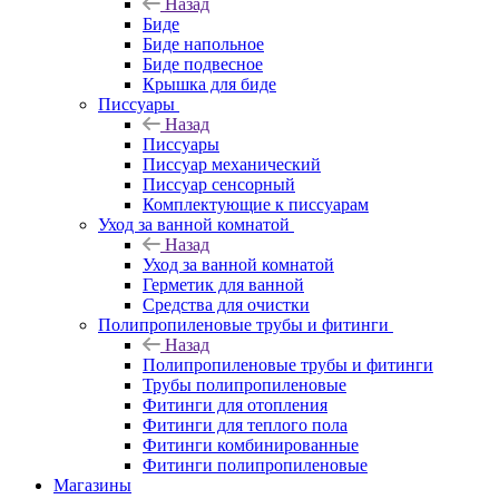
Назад
Биде
Биде напольное
Биде подвесное
Крышка для биде
Писсуары
Назад
Писсуары
Писсуар механический
Писсуар сенсорный
Комплектующие к писсуарам
Уход за ванной комнатой
Назад
Уход за ванной комнатой
Герметик для ванной
Средства для очистки
Полипропиленовые трубы и фитинги
Назад
Полипропиленовые трубы и фитинги
Трубы полипропиленовые
Фитинги для отопления
Фитинги для теплого пола
Фитинги комбинированные
Фитинги полипропиленовые
Магазины