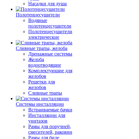
Насадки для душа
Полотенцесушители
Водяные
полотенцесушители
Полотенцесушители
электрические
Сливные трапы, желоба
Дренажные системы
Желоба
водоотводящие
Комплектующие для
желобов
Решетки для
желобов
Сливные трапы
Системы инсталляции
Встраиваемые бачки
Инсталляции для
унитазов
Рамы для поручней,
смесителей, раковин
Рамы для биде