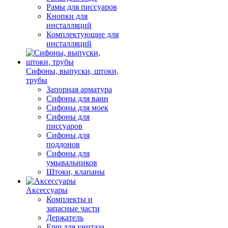
Рамы для писсуаров
Кнопки для
инсталляций
Комплектующие для
инсталляций
Сифоны, выпуски, штоки,
трубы
Запорная арматура
Сифоны для ванн
Сифоны для моек
Сифоны для
писсуаров
Сифоны для
поддонов
Сифоны для
умывальников
Штоки, клапаны
Аксессуары
Комплекты и
запасные части
Держатель
Ерш для унитаза