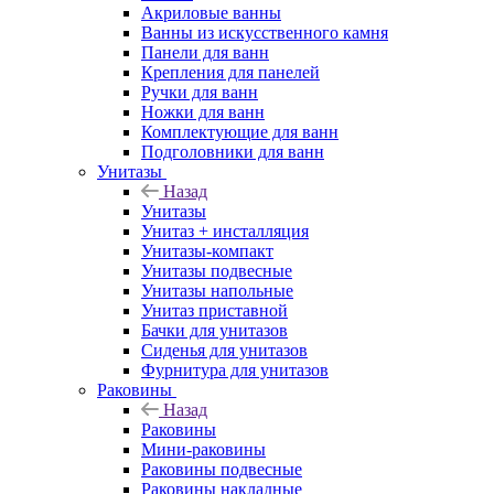
Акриловые ванны
Ванны из искусственного камня
Панели для ванн
Крепления для панелей
Ручки для ванн
Ножки для ванн
Комплектующие для ванн
Подголовники для ванн
Унитазы
Назад
Унитазы
Унитаз + инсталляция
Унитазы-компакт
Унитазы подвесные
Унитазы напольные
Унитаз приставной
Бачки для унитазов
Сиденья для унитазов
Фурнитура для унитазов
Раковины
Назад
Раковины
Мини-раковины
Раковины подвесные
Раковины накладные