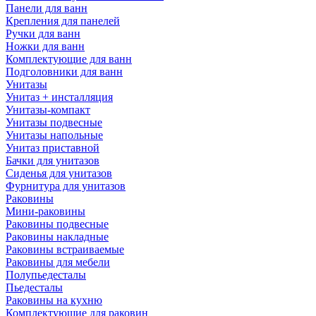
Панели для ванн
Крепления для панелей
Ручки для ванн
Ножки для ванн
Комплектующие для ванн
Подголовники для ванн
Унитазы
Унитаз + инсталляция
Унитазы-компакт
Унитазы подвесные
Унитазы напольные
Унитаз приставной
Бачки для унитазов
Сиденья для унитазов
Фурнитура для унитазов
Раковины
Мини-раковины
Раковины подвесные
Раковины накладные
Раковины встраиваемые
Раковины для мебели
Полупьедесталы
Пьедесталы
Раковины на кухню
Комплектующие для раковин