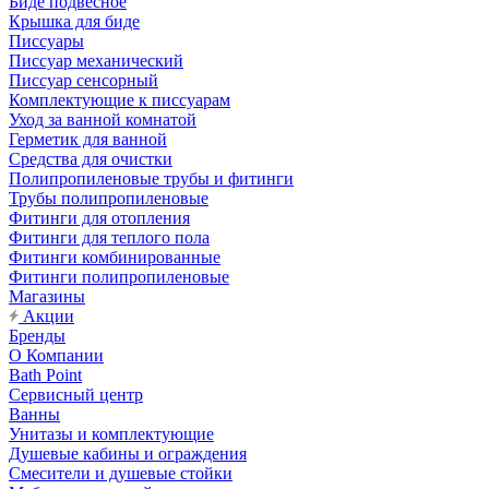
Биде подвесное
Крышка для биде
Писсуары
Писсуар механический
Писсуар сенсорный
Комплектующие к писсуарам
Уход за ванной комнатой
Герметик для ванной
Средства для очистки
Полипропиленовые трубы и фитинги
Трубы полипропиленовые
Фитинги для отопления
Фитинги для теплого пола
Фитинги комбинированные
Фитинги полипропиленовые
Магазины
Акции
Бренды
О Компании
Bath Point
Сервисный центр
Ванны
Унитазы и комплектующие
Душевые кабины и ограждения
Смесители и душевые стойки