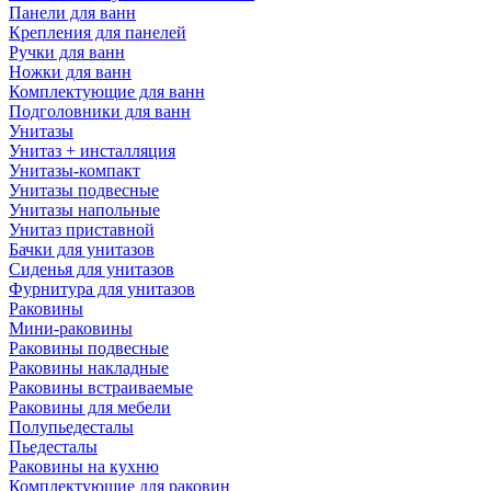
Панели для ванн
Крепления для панелей
Ручки для ванн
Ножки для ванн
Комплектующие для ванн
Подголовники для ванн
Унитазы
Унитаз + инсталляция
Унитазы-компакт
Унитазы подвесные
Унитазы напольные
Унитаз приставной
Бачки для унитазов
Сиденья для унитазов
Фурнитура для унитазов
Раковины
Мини-раковины
Раковины подвесные
Раковины накладные
Раковины встраиваемые
Раковины для мебели
Полупьедесталы
Пьедесталы
Раковины на кухню
Комплектующие для раковин