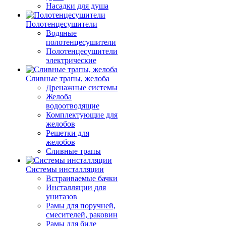
Насадки для душа
Полотенцесушители
Водяные
полотенцесушители
Полотенцесушители
электрические
Сливные трапы, желоба
Дренажные системы
Желоба
водоотводящие
Комплектующие для
желобов
Решетки для
желобов
Сливные трапы
Системы инсталляции
Встраиваемые бачки
Инсталляции для
унитазов
Рамы для поручней,
смесителей, раковин
Рамы для биде