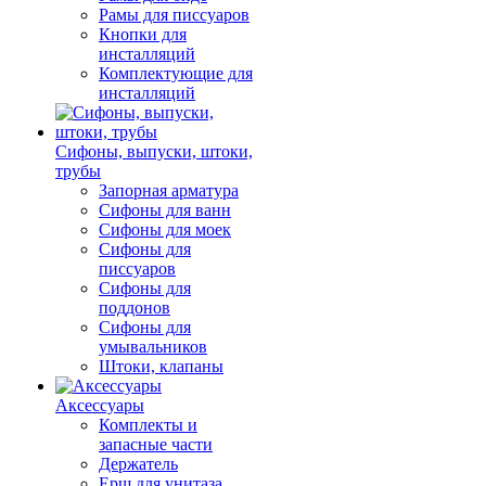
Рамы для писсуаров
Кнопки для
инсталляций
Комплектующие для
инсталляций
Сифоны, выпуски, штоки,
трубы
Запорная арматура
Сифоны для ванн
Сифоны для моек
Сифоны для
писсуаров
Сифоны для
поддонов
Сифоны для
умывальников
Штоки, клапаны
Аксессуары
Комплекты и
запасные части
Держатель
Ерш для унитаза