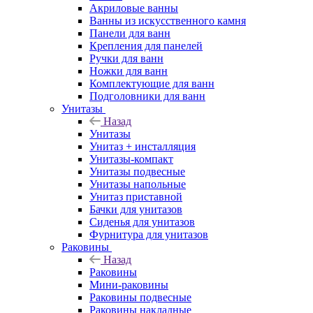
Акриловые ванны
Ванны из искусственного камня
Панели для ванн
Крепления для панелей
Ручки для ванн
Ножки для ванн
Комплектующие для ванн
Подголовники для ванн
Унитазы
Назад
Унитазы
Унитаз + инсталляция
Унитазы-компакт
Унитазы подвесные
Унитазы напольные
Унитаз приставной
Бачки для унитазов
Сиденья для унитазов
Фурнитура для унитазов
Раковины
Назад
Раковины
Мини-раковины
Раковины подвесные
Раковины накладные