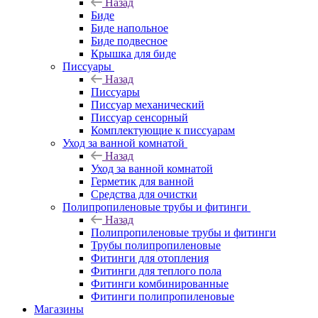
Назад
Биде
Биде напольное
Биде подвесное
Крышка для биде
Писсуары
Назад
Писсуары
Писсуар механический
Писсуар сенсорный
Комплектующие к писсуарам
Уход за ванной комнатой
Назад
Уход за ванной комнатой
Герметик для ванной
Средства для очистки
Полипропиленовые трубы и фитинги
Назад
Полипропиленовые трубы и фитинги
Трубы полипропиленовые
Фитинги для отопления
Фитинги для теплого пола
Фитинги комбинированные
Фитинги полипропиленовые
Магазины