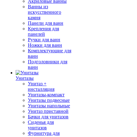
Акриловые ванны
Ванны из
искусственного
камня
Панели для ванн
Крепления для
панелей
Ручки для ванн
Ножки для ванн
Комплектующие для
ванн
Подголовники для
ванн
Унитазы
Унитаз +
инсталляция
Унитазы-компакт
Унитазы подвесные
Унитазы напольные
Унитаз приставной
Бачки для унитазов
Сиденья для
унитазов
Фурнитура для