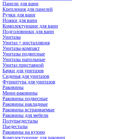
Панели для ванн
Крепления для панелей
Ручки для ванн
Ножки для ванн
Комплектующие для ванн
Подголовники для ванн
Унитазы
Унитаз + инсталляция
Унитазы-компакт
Унитазы подвесные
Унитазы напольные
Унитаз приставной
Бачки для унитазов
Сиденья для унитазов
Фурнитура для унитазов
Раковины
Мини-раковины
Раковины подвесные
Раковины накладные
Раковины встраиваемые
Раковины для мебели
Полупьедесталы
Пьедесталы
Раковины на кухню
Комплектующие для раковин