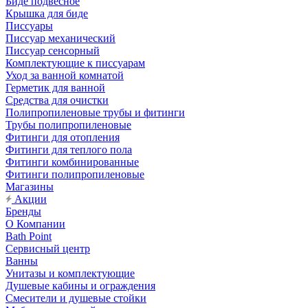
Биде подвесное
Крышка для биде
Писсуары
Писсуар механический
Писсуар сенсорный
Комплектующие к писсуарам
Уход за ванной комнатой
Герметик для ванной
Средства для очистки
Полипропиленовые трубы и фитинги
Трубы полипропиленовые
Фитинги для отопления
Фитинги для теплого пола
Фитинги комбинированные
Фитинги полипропиленовые
Магазины
Акции
Бренды
О Компании
Bath Point
Сервисный центр
Ванны
Унитазы и комплектующие
Душевые кабины и ограждения
Смесители и душевые стойки