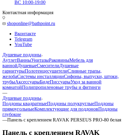
ВС 10:00-19:00
Контактная информация
shoponline@bathpoint.ru
Вконтакте
Telegram
YouTube
Душевые поддоны
Аутлет
Ванны
Унитазы
Раковины
Мебель для
ванной
Душевые
Смесители
Душевые
гарнитуры
Полотенцесушители
Сливные трапы,
желоба
Системы инсталляции
Сифоны, выпуски, штоки,
трубы
Аксессуары
Биде
Писсуары
Уход за ванной
комнатой
Полипропиленовые трубы и фитинги
—
Душевые поддоны
Поддоны квадратные
Поддоны полукруглые
Поддоны
прямоугольные
Комплектующие для поддонов
Поддоны
глубокие
—
Панель с кpеплением RAVAK PERSEUS PRO-80 белая
Панель с кpеплением RAVAK