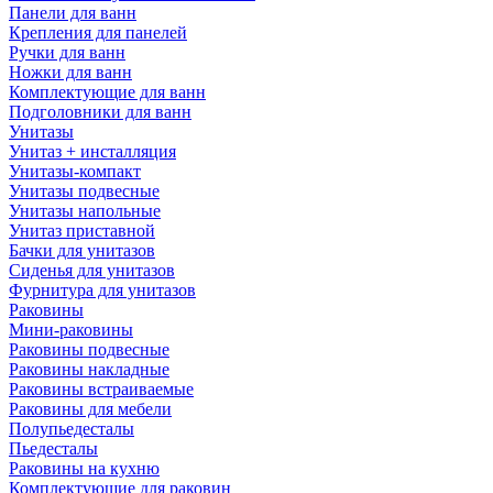
Панели для ванн
Крепления для панелей
Ручки для ванн
Ножки для ванн
Комплектующие для ванн
Подголовники для ванн
Унитазы
Унитаз + инсталляция
Унитазы-компакт
Унитазы подвесные
Унитазы напольные
Унитаз приставной
Бачки для унитазов
Сиденья для унитазов
Фурнитура для унитазов
Раковины
Мини-раковины
Раковины подвесные
Раковины накладные
Раковины встраиваемые
Раковины для мебели
Полупьедесталы
Пьедесталы
Раковины на кухню
Комплектующие для раковин