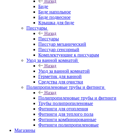
Назад
Биде
Биде напольное
Биде подвесное
Крышка для биде
Писсуары
Назад
Писсуары
Писсуар механический
Писсуар сенсорный
Комплектующие к писсуарам
Уход за ванной комнатой
Назад
Уход за ванной комнатой
Герметик для ванной
Средства для очистки
Полипропиленовые трубы и фитинги
Назад
Полипропиленовые трубы и фитинги
Трубы полипропиленовые
Фитинги для отопления
Фитинги для теплого пола
Фитинги комбинированные
Фитинги полипропиленовые
Магазины