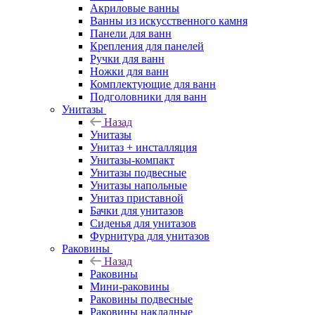
Акриловые ванны
Ванны из искусственного камня
Панели для ванн
Крепления для панелей
Ручки для ванн
Ножки для ванн
Комплектующие для ванн
Подголовники для ванн
Унитазы
Назад
Унитазы
Унитаз + инсталляция
Унитазы-компакт
Унитазы подвесные
Унитазы напольные
Унитаз приставной
Бачки для унитазов
Сиденья для унитазов
Фурнитура для унитазов
Раковины
Назад
Раковины
Мини-раковины
Раковины подвесные
Раковины накладные