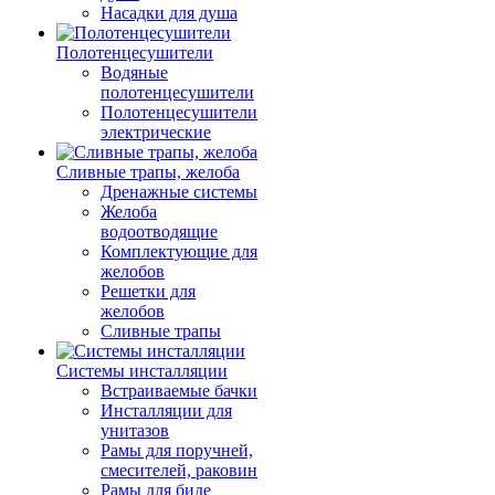
Насадки для душа
Полотенцесушители
Водяные
полотенцесушители
Полотенцесушители
электрические
Сливные трапы, желоба
Дренажные системы
Желоба
водоотводящие
Комплектующие для
желобов
Решетки для
желобов
Сливные трапы
Системы инсталляции
Встраиваемые бачки
Инсталляции для
унитазов
Рамы для поручней,
смесителей, раковин
Рамы для биде