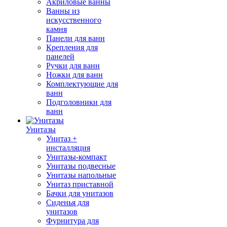
Акриловые ванны
Ванны из
искусственного
камня
Панели для ванн
Крепления для
панелей
Ручки для ванн
Ножки для ванн
Комплектующие для
ванн
Подголовники для
ванн
Унитазы
Унитаз +
инсталляция
Унитазы-компакт
Унитазы подвесные
Унитазы напольные
Унитаз приставной
Бачки для унитазов
Сиденья для
унитазов
Фурнитура для