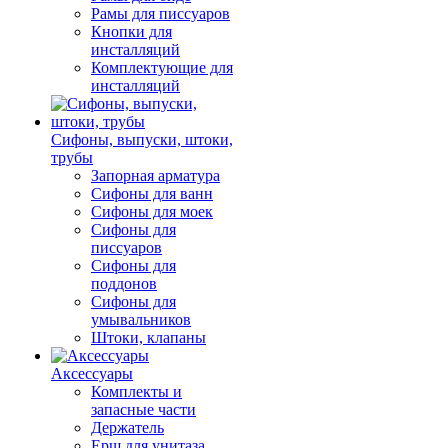
Рамы для писсуаров
Кнопки для
инсталляций
Комплектующие для
инсталляций
Сифоны, выпуски, штоки,
трубы
Запорная арматура
Сифоны для ванн
Сифоны для моек
Сифоны для
писсуаров
Сифоны для
поддонов
Сифоны для
умывальников
Штоки, клапаны
Аксессуары
Комплекты и
запасные части
Держатель
Ерш для унитаза