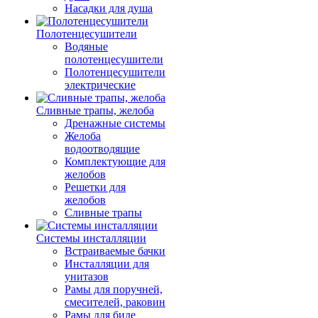
Насадки для душа
Полотенцесушители
Водяные
полотенцесушители
Полотенцесушители
электрические
Сливные трапы, желоба
Дренажные системы
Желоба
водоотводящие
Комплектующие для
желобов
Решетки для
желобов
Сливные трапы
Системы инсталляции
Встраиваемые бачки
Инсталляции для
унитазов
Рамы для поручней,
смесителей, раковин
Рамы для биде