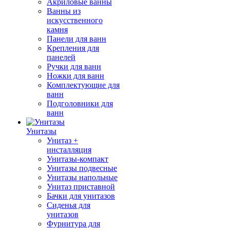
Акриловые ванны
Ванны из
искусственного
камня
Панели для ванн
Крепления для
панелей
Ручки для ванн
Ножки для ванн
Комплектующие для
ванн
Подголовники для
ванн
Унитазы
Унитаз +
инсталляция
Унитазы-компакт
Унитазы подвесные
Унитазы напольные
Унитаз приставной
Бачки для унитазов
Сиденья для
унитазов
Фурнитура для