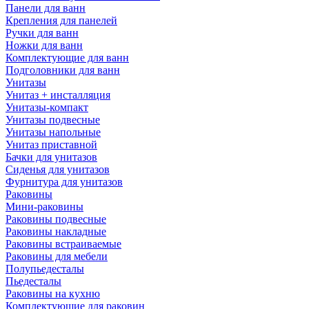
Панели для ванн
Крепления для панелей
Ручки для ванн
Ножки для ванн
Комплектующие для ванн
Подголовники для ванн
Унитазы
Унитаз + инсталляция
Унитазы-компакт
Унитазы подвесные
Унитазы напольные
Унитаз приставной
Бачки для унитазов
Сиденья для унитазов
Фурнитура для унитазов
Раковины
Мини-раковины
Раковины подвесные
Раковины накладные
Раковины встраиваемые
Раковины для мебели
Полупьедесталы
Пьедесталы
Раковины на кухню
Комплектующие для раковин