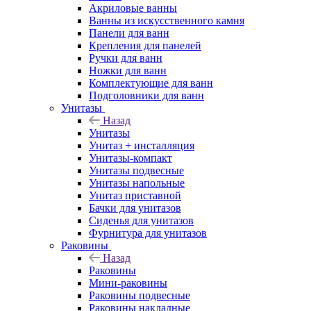
Акриловые ванны
Ванны из искусственного камня
Панели для ванн
Крепления для панелей
Ручки для ванн
Ножки для ванн
Комплектующие для ванн
Подголовники для ванн
Унитазы
Назад
Унитазы
Унитаз + инсталляция
Унитазы-компакт
Унитазы подвесные
Унитазы напольные
Унитаз приставной
Бачки для унитазов
Сиденья для унитазов
Фурнитура для унитазов
Раковины
Назад
Раковины
Мини-раковины
Раковины подвесные
Раковины накладные