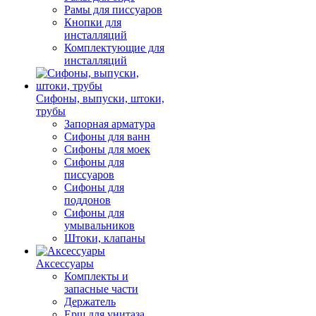
Рамы для писсуаров
Кнопки для
инсталляций
Комплектующие для
инсталляций
Сифоны, выпуски, штоки,
трубы
Запорная арматура
Сифоны для ванн
Сифоны для моек
Сифоны для
писсуаров
Сифоны для
поддонов
Сифоны для
умывальников
Штоки, клапаны
Аксессуары
Комплекты и
запасные части
Держатель
Ерш для унитаза