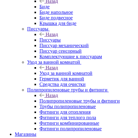
Назад
Биде
Биде напольное
Биде подвесное
Крышка для биде
Писсуары
Назад
Писсуары
Писсуар механический
Писсуар сенсорный
Комплектующие к писсуарам
Уход за ванной комнатой
Назад
Уход за ванной комнатой
Герметик для ванной
Средства для очистки
Полипропиленовые трубы и фитинги
Назад
Полипропиленовые трубы и фитинги
Трубы полипропиленовые
Фитинги для отопления
Фитинги для теплого пола
Фитинги комбинированные
Фитинги полипропиленовые
Магазины