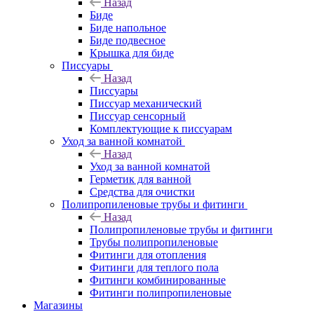
Назад
Биде
Биде напольное
Биде подвесное
Крышка для биде
Писсуары
Назад
Писсуары
Писсуар механический
Писсуар сенсорный
Комплектующие к писсуарам
Уход за ванной комнатой
Назад
Уход за ванной комнатой
Герметик для ванной
Средства для очистки
Полипропиленовые трубы и фитинги
Назад
Полипропиленовые трубы и фитинги
Трубы полипропиленовые
Фитинги для отопления
Фитинги для теплого пола
Фитинги комбинированные
Фитинги полипропиленовые
Магазины