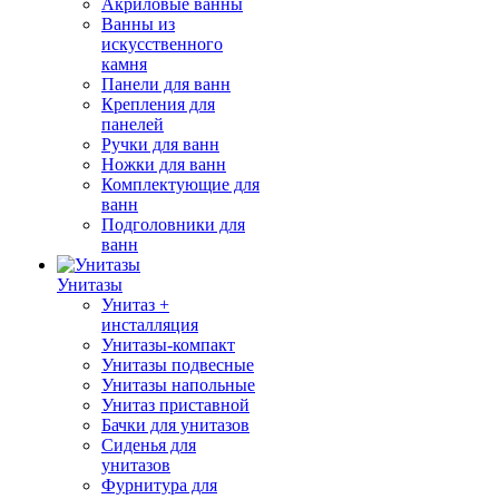
Акриловые ванны
Ванны из
искусственного
камня
Панели для ванн
Крепления для
панелей
Ручки для ванн
Ножки для ванн
Комплектующие для
ванн
Подголовники для
ванн
Унитазы
Унитаз +
инсталляция
Унитазы-компакт
Унитазы подвесные
Унитазы напольные
Унитаз приставной
Бачки для унитазов
Сиденья для
унитазов
Фурнитура для