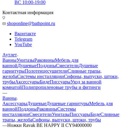
ВС 10:00-19:00
Контактная информация
shoponline@bathpoint.ru
Вконтакте
Telegram
YouTube
Аутлет
Ванны
Унитазы
Раковины
Мебель для
ванной
Душевые
Поддоны
Смесители
Душевые
гарнитуры
Полотенцесушители
Сливные трапы,
желоба
Системы инсталляции
Сифоны, выпуски, штоки,
трубы
Аксессуары
Биде
Писсуары
Уход за ванной
комнатой
Полипропиленовые трубы и фитинги
—
Ванны
Аксессуары
Душевые
Душевые гарнитуры
Мебель для
ванной
Поддоны
Раковины
Системы
инсталляции
Смесители
Унитазы
Писсуары
Биде
Сливные
трапы, желоба
Сифоны, выпуски, штоки, трубы
—
Ножки Ravak BE HAPPY II CY94000000