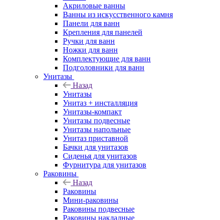
Акриловые ванны
Ванны из искусственного камня
Панели для ванн
Крепления для панелей
Ручки для ванн
Ножки для ванн
Комплектующие для ванн
Подголовники для ванн
Унитазы
Назад
Унитазы
Унитаз + инсталляция
Унитазы-компакт
Унитазы подвесные
Унитазы напольные
Унитаз приставной
Бачки для унитазов
Сиденья для унитазов
Фурнитура для унитазов
Раковины
Назад
Раковины
Мини-раковины
Раковины подвесные
Раковины накладные