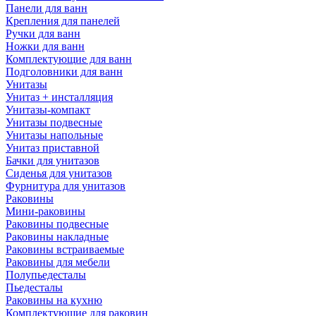
Панели для ванн
Крепления для панелей
Ручки для ванн
Ножки для ванн
Комплектующие для ванн
Подголовники для ванн
Унитазы
Унитаз + инсталляция
Унитазы-компакт
Унитазы подвесные
Унитазы напольные
Унитаз приставной
Бачки для унитазов
Сиденья для унитазов
Фурнитура для унитазов
Раковины
Мини-раковины
Раковины подвесные
Раковины накладные
Раковины встраиваемые
Раковины для мебели
Полупьедесталы
Пьедесталы
Раковины на кухню
Комплектующие для раковин