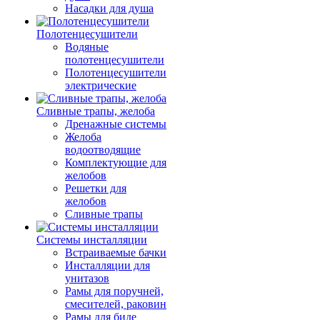
Насадки для душа
Полотенцесушители
Водяные
полотенцесушители
Полотенцесушители
электрические
Сливные трапы, желоба
Дренажные системы
Желоба
водоотводящие
Комплектующие для
желобов
Решетки для
желобов
Сливные трапы
Системы инсталляции
Встраиваемые бачки
Инсталляции для
унитазов
Рамы для поручней,
смесителей, раковин
Рамы для биде