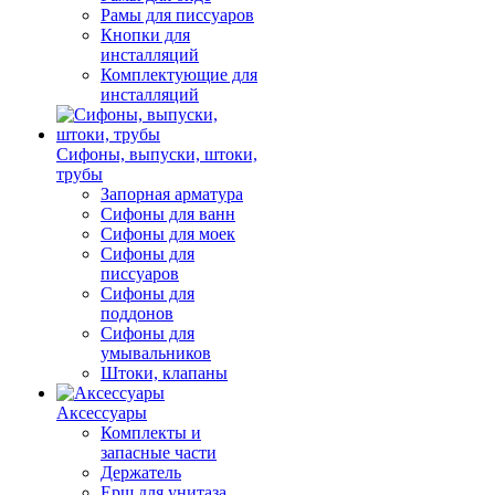
Рамы для писсуаров
Кнопки для
инсталляций
Комплектующие для
инсталляций
Сифоны, выпуски, штоки,
трубы
Запорная арматура
Сифоны для ванн
Сифоны для моек
Сифоны для
писсуаров
Сифоны для
поддонов
Сифоны для
умывальников
Штоки, клапаны
Аксессуары
Комплекты и
запасные части
Держатель
Ерш для унитаза