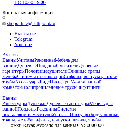
ВС 10:00-19:00
Контактная информация
shoponline@bathpoint.ru
Вконтакте
Telegram
YouTube
Аутлет
Ванны
Унитазы
Раковины
Мебель для
ванной
Душевые
Поддоны
Смесители
Душевые
гарнитуры
Полотенцесушители
Сливные трапы,
желоба
Системы инсталляции
Сифоны, выпуски, штоки,
трубы
Аксессуары
Биде
Писсуары
Уход за ванной
комнатой
Полипропиленовые трубы и фитинги
—
Ванны
Аксессуары
Душевые
Душевые гарнитуры
Мебель для
ванной
Поддоны
Раковины
Системы
инсталляции
Смесители
Унитазы
Писсуары
Биде
Сливные
трапы, желоба
Сифоны, выпуски, штоки, трубы
—
Ножки Ravak Avocado для ванны CYS0000000