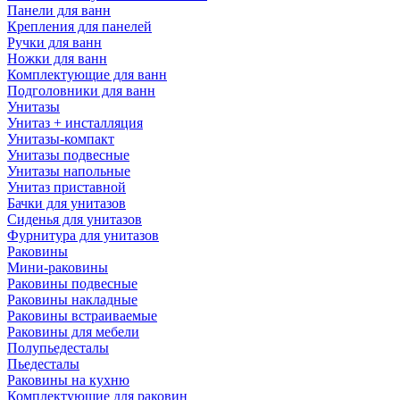
Панели для ванн
Крепления для панелей
Ручки для ванн
Ножки для ванн
Комплектующие для ванн
Подголовники для ванн
Унитазы
Унитаз + инсталляция
Унитазы-компакт
Унитазы подвесные
Унитазы напольные
Унитаз приставной
Бачки для унитазов
Сиденья для унитазов
Фурнитура для унитазов
Раковины
Мини-раковины
Раковины подвесные
Раковины накладные
Раковины встраиваемые
Раковины для мебели
Полупьедесталы
Пьедесталы
Раковины на кухню
Комплектующие для раковин