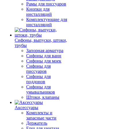
Рамы для писсуаров
Кнопки для
инсталляций
Комплектующие для
инсталляций
Сифоны, выпуски, штоки,
трубы
Запорная арматура
Сифоны для ванн
Сифоны для моек
Сифоны для
писсуаров
Сифоны для
поддонов
Сифоны для
умывальников
Штоки, клапаны
Аксессуары
Комплекты и
запасные части
Держатель
Ерш для унитаза