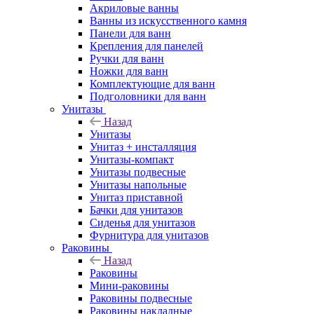
Акриловые ванны
Ванны из искусственного камня
Панели для ванн
Крепления для панелей
Ручки для ванн
Ножки для ванн
Комплектующие для ванн
Подголовники для ванн
Унитазы
Назад
Унитазы
Унитаз + инсталляция
Унитазы-компакт
Унитазы подвесные
Унитазы напольные
Унитаз приставной
Бачки для унитазов
Сиденья для унитазов
Фурнитура для унитазов
Раковины
Назад
Раковины
Мини-раковины
Раковины подвесные
Раковины накладные