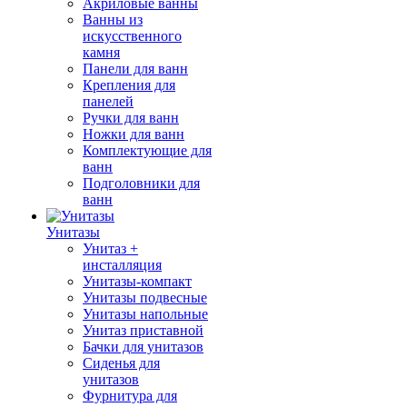
Акриловые ванны
Ванны из
искусственного
камня
Панели для ванн
Крепления для
панелей
Ручки для ванн
Ножки для ванн
Комплектующие для
ванн
Подголовники для
ванн
Унитазы
Унитаз +
инсталляция
Унитазы-компакт
Унитазы подвесные
Унитазы напольные
Унитаз приставной
Бачки для унитазов
Сиденья для
унитазов
Фурнитура для