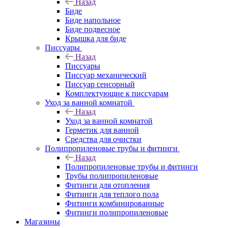
Назад
Биде
Биде напольное
Биде подвесное
Крышка для биде
Писсуары
Назад
Писсуары
Писсуар механический
Писсуар сенсорный
Комплектующие к писсуарам
Уход за ванной комнатой
Назад
Уход за ванной комнатой
Герметик для ванной
Средства для очистки
Полипропиленовые трубы и фитинги
Назад
Полипропиленовые трубы и фитинги
Трубы полипропиленовые
Фитинги для отопления
Фитинги для теплого пола
Фитинги комбинированные
Фитинги полипропиленовые
Магазины