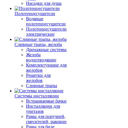
Насадки для душа
Полотенцесушители
Водяные
полотенцесушители
Полотенцесушители
электрические
Сливные трапы, желоба
Дренажные системы
Желоба
водоотводящие
Комплектующие для
желобов
Решетки для
желобов
Сливные трапы
Системы инсталляции
Встраиваемые бачки
Инсталляции для
унитазов
Рамы для поручней,
смесителей, раковин
Рамы для биде