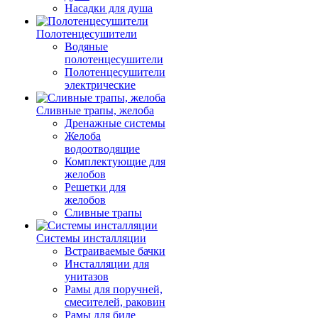
Насадки для душа
Полотенцесушители
Водяные
полотенцесушители
Полотенцесушители
электрические
Сливные трапы, желоба
Дренажные системы
Желоба
водоотводящие
Комплектующие для
желобов
Решетки для
желобов
Сливные трапы
Системы инсталляции
Встраиваемые бачки
Инсталляции для
унитазов
Рамы для поручней,
смесителей, раковин
Рамы для биде