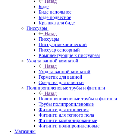
Назад
Биде
Биде напольное
Биде подвесное
Крышка для биде
Писсуары
Назад
Писсуары
Писсуар механический
Писсуар сенсорный
Комплектующие к писсуарам
Уход за ванной комнатой
Назад
Уход за ванной комнатой
Герметик для ванной
Средства для очистки
Полипропиленовые трубы и фитинги
Назад
Полипропиленовые трубы и фитинги
Трубы полипропиленовые
Фитинги для отопления
Фитинги для теплого пола
Фитинги комбинированные
Фитинги полипропиленовые
Магазины