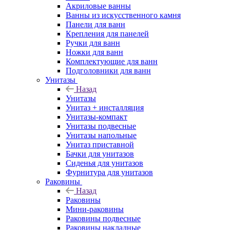
Акриловые ванны
Ванны из искусственного камня
Панели для ванн
Крепления для панелей
Ручки для ванн
Ножки для ванн
Комплектующие для ванн
Подголовники для ванн
Унитазы
Назад
Унитазы
Унитаз + инсталляция
Унитазы-компакт
Унитазы подвесные
Унитазы напольные
Унитаз приставной
Бачки для унитазов
Сиденья для унитазов
Фурнитура для унитазов
Раковины
Назад
Раковины
Мини-раковины
Раковины подвесные
Раковины накладные