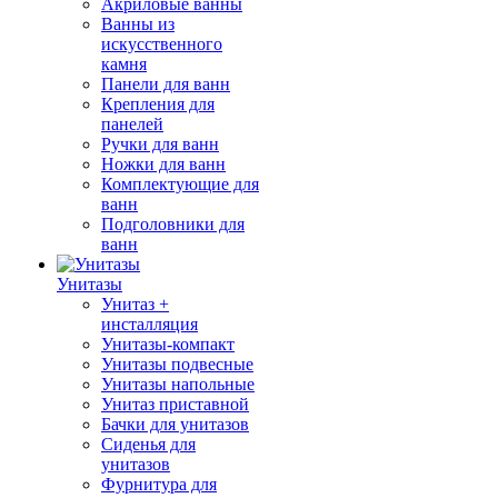
Акриловые ванны
Ванны из
искусственного
камня
Панели для ванн
Крепления для
панелей
Ручки для ванн
Ножки для ванн
Комплектующие для
ванн
Подголовники для
ванн
Унитазы
Унитаз +
инсталляция
Унитазы-компакт
Унитазы подвесные
Унитазы напольные
Унитаз приставной
Бачки для унитазов
Сиденья для
унитазов
Фурнитура для