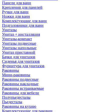
Панели для ванн
Крепления для панелей
Ручки для ванн
Ножки для ванн
Комплектующие для ванн
Подголовники для ванн
Унитазы
Унитаз + инсталляция
Унитазы-компакт
Унитазы подвесные
Унитазы напольные
Унитаз приставной
Бачки для унитазов
Сиденья для унитазов
Фурнитура для унитазов
Раковины
Мини-раковины
Раковины подвесные
Раковины накладные
Раковины встраиваемые
Раковины для мебели
Полупьедесталы
Пьедесталы
Раковины на кухню
Комплектующие для раковин