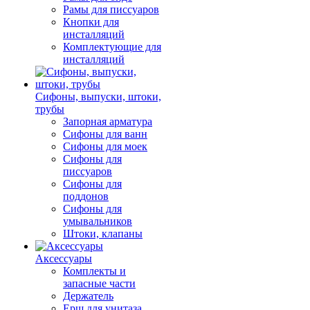
Рамы для писсуаров
Кнопки для
инсталляций
Комплектующие для
инсталляций
Сифоны, выпуски, штоки,
трубы
Запорная арматура
Сифоны для ванн
Сифоны для моек
Сифоны для
писсуаров
Сифоны для
поддонов
Сифоны для
умывальников
Штоки, клапаны
Аксессуары
Комплекты и
запасные части
Держатель
Ерш для унитаза