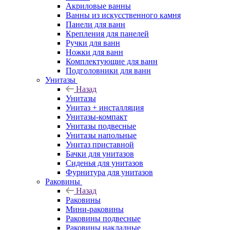
Акриловые ванны
Ванны из искусственного камня
Панели для ванн
Крепления для панелей
Ручки для ванн
Ножки для ванн
Комплектующие для ванн
Подголовники для ванн
Унитазы
Назад
Унитазы
Унитаз + инсталляция
Унитазы-компакт
Унитазы подвесные
Унитазы напольные
Унитаз приставной
Бачки для унитазов
Сиденья для унитазов
Фурнитура для унитазов
Раковины
Назад
Раковины
Мини-раковины
Раковины подвесные
Раковины накладные