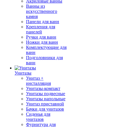
Акриловые ванны
Ванны из
искусственного
камня
Панели для ванн
Крепления для
панелей
Ручки для ванн
Ножки для ванн
Комплектующие для
ванн
Подголовники для
ванн
Унитазы
Унитаз +
инсталляция
Унитазы-компакт
Унитазы подвесные
Унитазы напольные
Унитаз приставной
Бачки для унитазов
Сиденья для
унитазов
Фурнитура для