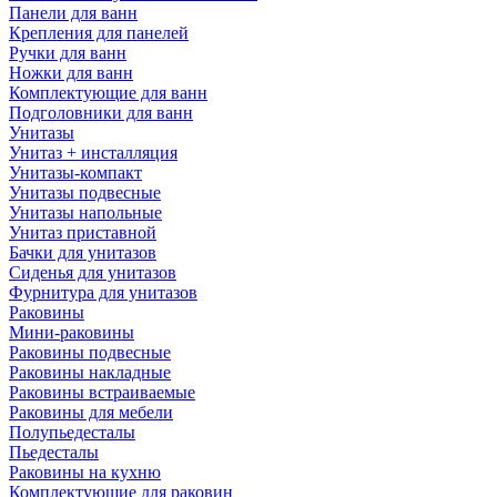
Панели для ванн
Крепления для панелей
Ручки для ванн
Ножки для ванн
Комплектующие для ванн
Подголовники для ванн
Унитазы
Унитаз + инсталляция
Унитазы-компакт
Унитазы подвесные
Унитазы напольные
Унитаз приставной
Бачки для унитазов
Сиденья для унитазов
Фурнитура для унитазов
Раковины
Мини-раковины
Раковины подвесные
Раковины накладные
Раковины встраиваемые
Раковины для мебели
Полупьедесталы
Пьедесталы
Раковины на кухню
Комплектующие для раковин