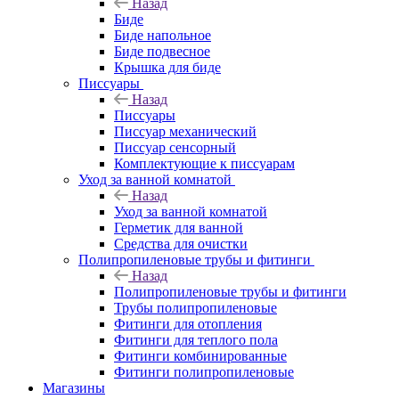
Назад
Биде
Биде напольное
Биде подвесное
Крышка для биде
Писсуары
Назад
Писсуары
Писсуар механический
Писсуар сенсорный
Комплектующие к писсуарам
Уход за ванной комнатой
Назад
Уход за ванной комнатой
Герметик для ванной
Средства для очистки
Полипропиленовые трубы и фитинги
Назад
Полипропиленовые трубы и фитинги
Трубы полипропиленовые
Фитинги для отопления
Фитинги для теплого пола
Фитинги комбинированные
Фитинги полипропиленовые
Магазины