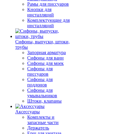
Рамы для писсуаров
Кнопки для
инсталляций
Комплектующие для
инсталляций
Сифоны, выпуски, штоки,
трубы
Запорная арматура
Сифоны для ванн
Сифоны для моек
Сифоны для
писсуаров
Сифоны для
поддонов
Сифоны для
умывальников
Штоки, клапаны
Аксессуары
Комплекты и
запасные части
Держатель
Ерш для унитаза