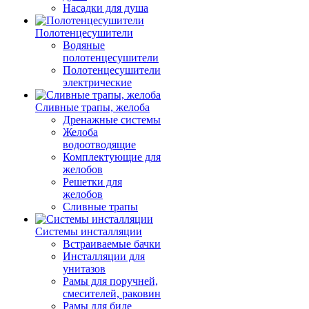
Насадки для душа
Полотенцесушители
Водяные
полотенцесушители
Полотенцесушители
электрические
Сливные трапы, желоба
Дренажные системы
Желоба
водоотводящие
Комплектующие для
желобов
Решетки для
желобов
Сливные трапы
Системы инсталляции
Встраиваемые бачки
Инсталляции для
унитазов
Рамы для поручней,
смесителей, раковин
Рамы для биде