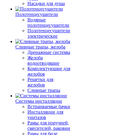
Насадки для душа
Полотенцесушители
Водяные
полотенцесушители
Полотенцесушители
электрические
Сливные трапы, желоба
Дренажные системы
Желоба
водоотводящие
Комплектующие для
желобов
Решетки для
желобов
Сливные трапы
Системы инсталляции
Встраиваемые бачки
Инсталляции для
унитазов
Рамы для поручней,
смесителей, раковин
Рамы для биде