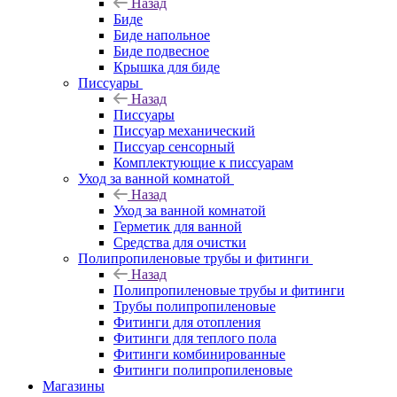
Назад
Биде
Биде напольное
Биде подвесное
Крышка для биде
Писсуары
Назад
Писсуары
Писсуар механический
Писсуар сенсорный
Комплектующие к писсуарам
Уход за ванной комнатой
Назад
Уход за ванной комнатой
Герметик для ванной
Средства для очистки
Полипропиленовые трубы и фитинги
Назад
Полипропиленовые трубы и фитинги
Трубы полипропиленовые
Фитинги для отопления
Фитинги для теплого пола
Фитинги комбинированные
Фитинги полипропиленовые
Магазины