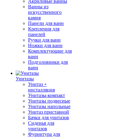
Акриловые ванны
Ванны из
искусственного
камня
Панели для ванн
Крепления для
панелей
Ручки для ванн
Ножки для ванн
Комплектующие для
ванн
Подголовники для
ванн
Унитазы
Унитаз +
инсталляция
Унитазы-компакт
Унитазы подвесные
Унитазы напольные
Унитаз приставной
Бачки для унитазов
Сиденья для
унитазов
Фурнитура для