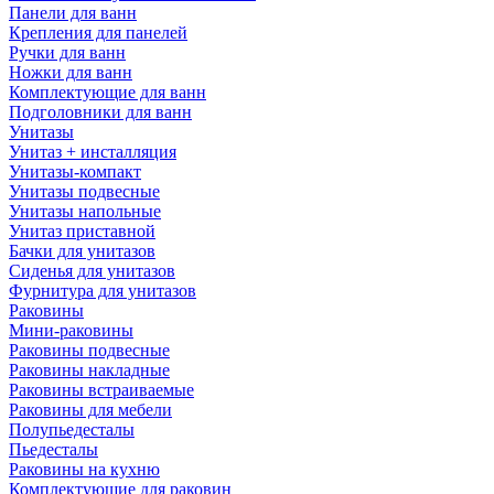
Панели для ванн
Крепления для панелей
Ручки для ванн
Ножки для ванн
Комплектующие для ванн
Подголовники для ванн
Унитазы
Унитаз + инсталляция
Унитазы-компакт
Унитазы подвесные
Унитазы напольные
Унитаз приставной
Бачки для унитазов
Сиденья для унитазов
Фурнитура для унитазов
Раковины
Мини-раковины
Раковины подвесные
Раковины накладные
Раковины встраиваемые
Раковины для мебели
Полупьедесталы
Пьедесталы
Раковины на кухню
Комплектующие для раковин