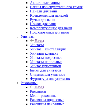
Акриловые ванны
Ванны из искусственного камня
Панели для ванн
Крепления для панелей
Ручки для ванн
Ножки для ванн
Комплектующие для ванн
Подголовники для ванн
Унитазы
Назад
Унитазы
Унитаз + инсталляция
Унитазы-компакт
Унитазы подвесные
Унитазы напольные
Унитаз приставной
Бачки для унитазов
Сиденья для унитазов
Фурнитура для унитазов
Раковины
Назад
Раковины
Мини-раковины
Раковины подвесные
Раковины накладные