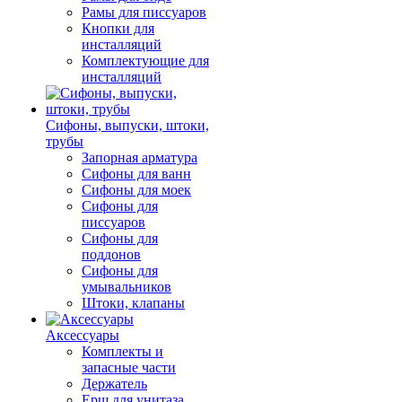
Рамы для писсуаров
Кнопки для
инсталляций
Комплектующие для
инсталляций
Сифоны, выпуски, штоки,
трубы
Запорная арматура
Сифоны для ванн
Сифоны для моек
Сифоны для
писсуаров
Сифоны для
поддонов
Сифоны для
умывальников
Штоки, клапаны
Аксессуары
Комплекты и
запасные части
Держатель
Ерш для унитаза