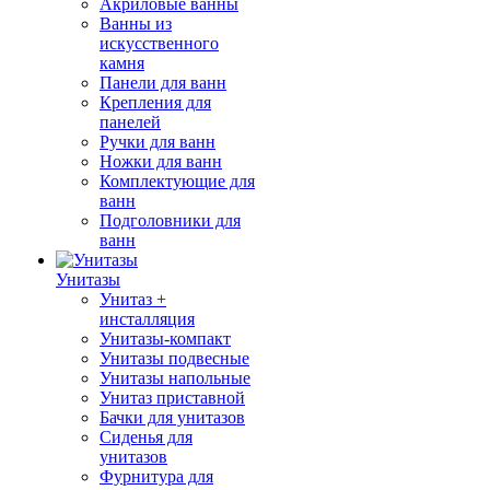
Акриловые ванны
Ванны из
искусственного
камня
Панели для ванн
Крепления для
панелей
Ручки для ванн
Ножки для ванн
Комплектующие для
ванн
Подголовники для
ванн
Унитазы
Унитаз +
инсталляция
Унитазы-компакт
Унитазы подвесные
Унитазы напольные
Унитаз приставной
Бачки для унитазов
Сиденья для
унитазов
Фурнитура для