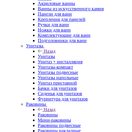
Акриловые ванны
Ванны из искусственного камня
Панели для ванн
Крепления для панелей
Ручки для ванн
Ножки для ванн
Комплектующие для ванн
Подголовники для ванн
Унитазы
Назад
Унитазы
Унитаз + инсталляция
Унитазы-компакт
Унитазы подвесные
Унитазы напольные
Унитаз приставной
Бачки для унитазов
Сиденья для унитазов
Фурнитура для унитазов
Раковины
Назад
Раковины
Мини-раковины
Раковины подвесные
Раковины накладные