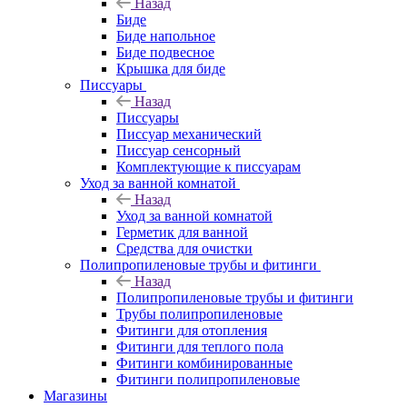
Назад
Биде
Биде напольное
Биде подвесное
Крышка для биде
Писсуары
Назад
Писсуары
Писсуар механический
Писсуар сенсорный
Комплектующие к писсуарам
Уход за ванной комнатой
Назад
Уход за ванной комнатой
Герметик для ванной
Средства для очистки
Полипропиленовые трубы и фитинги
Назад
Полипропиленовые трубы и фитинги
Трубы полипропиленовые
Фитинги для отопления
Фитинги для теплого пола
Фитинги комбинированные
Фитинги полипропиленовые
Магазины