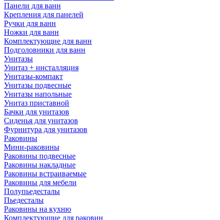
Панели для ванн
Крепления для панелей
Ручки для ванн
Ножки для ванн
Комплектующие для ванн
Подголовники для ванн
Унитазы
Унитаз + инсталляция
Унитазы-компакт
Унитазы подвесные
Унитазы напольные
Унитаз приставной
Бачки для унитазов
Сиденья для унитазов
Фурнитура для унитазов
Раковины
Мини-раковины
Раковины подвесные
Раковины накладные
Раковины встраиваемые
Раковины для мебели
Полупьедесталы
Пьедесталы
Раковины на кухню
Комплектующие для раковин