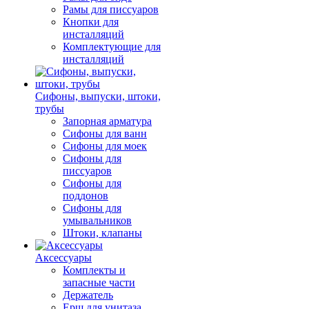
Рамы для писсуаров
Кнопки для
инсталляций
Комплектующие для
инсталляций
Сифоны, выпуски, штоки,
трубы
Запорная арматура
Сифоны для ванн
Сифоны для моек
Сифоны для
писсуаров
Сифоны для
поддонов
Сифоны для
умывальников
Штоки, клапаны
Аксессуары
Комплекты и
запасные части
Держатель
Ерш для унитаза