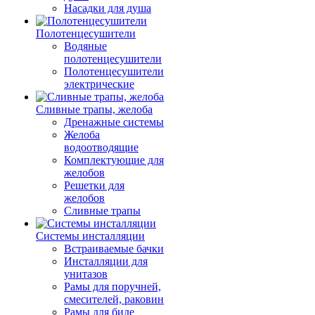
Насадки для душа
Полотенцесушители
Водяные
полотенцесушители
Полотенцесушители
электрические
Сливные трапы, желоба
Дренажные системы
Желоба
водоотводящие
Комплектующие для
желобов
Решетки для
желобов
Сливные трапы
Системы инсталляции
Встраиваемые бачки
Инсталляции для
унитазов
Рамы для поручней,
смесителей, раковин
Рамы для биде