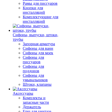
Рамы для писсуаров
Кнопки для
инсталляций
Комплектующие для
инсталляций
Сифоны, выпуски, штоки,
трубы
Запорная арматура
Сифоны для ванн
Сифоны для моек
Сифоны для
писсуаров
Сифоны для
поддонов
Сифоны для
умывальников
Штоки, клапаны
Аксессуары
Комплекты и
запасные части
Держатель
Ерш для унитаза