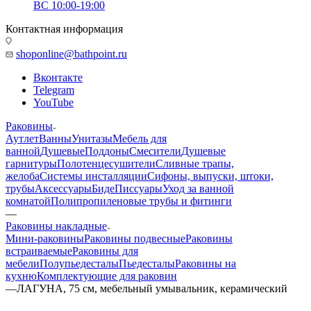
ВС 10:00-19:00
Контактная информация
shoponline@bathpoint.ru
Вконтакте
Telegram
YouTube
Раковины
Аутлет
Ванны
Унитазы
Мебель для
ванной
Душевые
Поддоны
Смесители
Душевые
гарнитуры
Полотенцесушители
Сливные трапы,
желоба
Системы инсталляции
Сифоны, выпуски, штоки,
трубы
Аксессуары
Биде
Писсуары
Уход за ванной
комнатой
Полипропиленовые трубы и фитинги
—
Раковины накладные
Мини-раковины
Раковины подвесные
Раковины
встраиваемые
Раковины для
мебели
Полупьедесталы
Пьедесталы
Раковины на
кухню
Комплектующие для раковин
—
ЛАГУНА, 75 см, мебельный умывальник, керамический