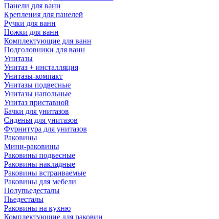
Панели для ванн
Крепления для панелей
Ручки для ванн
Ножки для ванн
Комплектующие для ванн
Подголовники для ванн
Унитазы
Унитаз + инсталляция
Унитазы-компакт
Унитазы подвесные
Унитазы напольные
Унитаз приставной
Бачки для унитазов
Сиденья для унитазов
Фурнитура для унитазов
Раковины
Мини-раковины
Раковины подвесные
Раковины накладные
Раковины встраиваемые
Раковины для мебели
Полупьедесталы
Пьедесталы
Раковины на кухню
Комплектующие для раковин