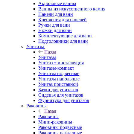
Акриловые ванны
Ванны из искусственного камня
Панели для ванн
Крепления для панелей
Ручки для ванн
Ножки для ванн
Комплектующие для ванн
Подголовники для ванн
Унитазы
Назад
Унитазы
Унитаз + инсталляция
Унитазы-компакт
Унитазы подвесные
Унитазы напольные
Унитаз приставной
Бачки для унитазов
Сиденья для унитазов
Фурнитура для унитазов
Раковины
Назад
Раковины
Мини-раковины
Раковины подвесные
Раковины накладные