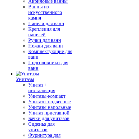
Акриловые ванны
Ванны из
искусственного
камня
Панели для ванн
Крепления для
панелей
Ручки для ванн
Ножки для ванн
Комплектующие для
ванн
Подголовники для
ванн
Унитазы
Унитаз +
инсталляция
Унитазы-компакт
Унитазы подвесные
Унитазы напольные
Унитаз приставной
Бачки для унитазов
Сиденья для
унитазов
Фурнитура для