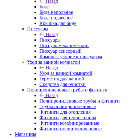
Назад
Биде
Биде напольное
Биде подвесное
Крышка для биде
Писсуары
Назад
Писсуары
Писсуар механический
Писсуар сенсорный
Комплектующие к писсуарам
Уход за ванной комнатой
Назад
Уход за ванной комнатой
Герметик для ванной
Средства для очистки
Полипропиленовые трубы и фитинги
Назад
Полипропиленовые трубы и фитинги
Трубы полипропиленовые
Фитинги для отопления
Фитинги для теплого пола
Фитинги комбинированные
Фитинги полипропиленовые
Магазины