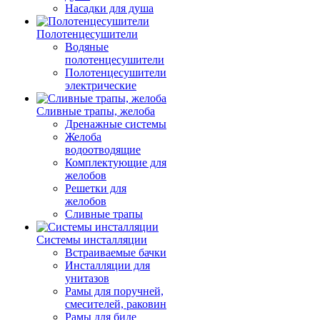
Насадки для душа
Полотенцесушители
Водяные
полотенцесушители
Полотенцесушители
электрические
Сливные трапы, желоба
Дренажные системы
Желоба
водоотводящие
Комплектующие для
желобов
Решетки для
желобов
Сливные трапы
Системы инсталляции
Встраиваемые бачки
Инсталляции для
унитазов
Рамы для поручней,
смесителей, раковин
Рамы для биде