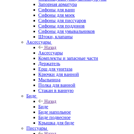
Запорная арматура
Сифоны для ванн
Сифоны для моек
Сифоны для писсуаров
Сифоны для поддонов
Сифоны для умывальников
Штоки, клапаны
Аксессуары
Назад
Аксессуары
Комплекты и запасные части
Держатель
Ерш для унитаза
Крючки для ванной
Мыльница
Полка для ванной
Стакан в ванную
Биде
Назад
Биде
Биде напольное
Биде подвесное
Крышка для биде
Писсуары
Назад