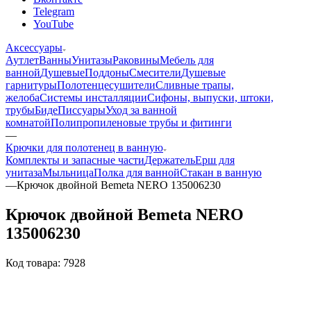
Telegram
YouTube
Аксессуары
Аутлет
Ванны
Унитазы
Раковины
Мебель для
ванной
Душевые
Поддоны
Смесители
Душевые
гарнитуры
Полотенцесушители
Сливные трапы,
желоба
Системы инсталляции
Сифоны, выпуски, штоки,
трубы
Биде
Писсуары
Уход за ванной
комнатой
Полипропиленовые трубы и фитинги
—
Крючки для полотенец в ванную
Комплекты и запасные части
Держатель
Ерш для
унитаза
Мыльница
Полка для ванной
Стакан в ванную
—
Крючок двойной Bemeta NERO 135006230
Крючок двойной Bemeta NERO
135006230
Код товара:
7928