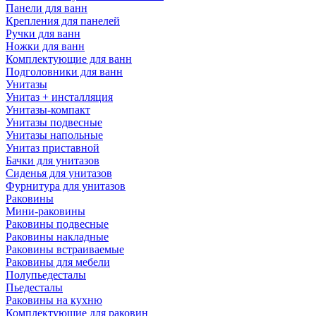
Панели для ванн
Крепления для панелей
Ручки для ванн
Ножки для ванн
Комплектующие для ванн
Подголовники для ванн
Унитазы
Унитаз + инсталляция
Унитазы-компакт
Унитазы подвесные
Унитазы напольные
Унитаз приставной
Бачки для унитазов
Сиденья для унитазов
Фурнитура для унитазов
Раковины
Мини-раковины
Раковины подвесные
Раковины накладные
Раковины встраиваемые
Раковины для мебели
Полупьедесталы
Пьедесталы
Раковины на кухню
Комплектующие для раковин