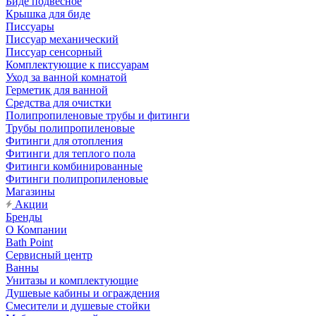
Биде подвесное
Крышка для биде
Писсуары
Писсуар механический
Писсуар сенсорный
Комплектующие к писсуарам
Уход за ванной комнатой
Герметик для ванной
Средства для очистки
Полипропиленовые трубы и фитинги
Трубы полипропиленовые
Фитинги для отопления
Фитинги для теплого пола
Фитинги комбинированные
Фитинги полипропиленовые
Магазины
Акции
Бренды
О Компании
Bath Point
Сервисный центр
Ванны
Унитазы и комплектующие
Душевые кабины и ограждения
Смесители и душевые стойки