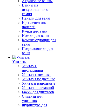
Акриловые ванны
Ванны из
искусственного
камня
Панели для ванн
Крепления для
панелей
Ручки для ванн
Ножки для ванн
Комплектующие для
ванн
Подголовники для
ванн
Унитазы
Унитаз +
инсталляция
Унитазы-компакт
Унитазы подвесные
Унитазы напольные
Унитаз приставной
Бачки для унитазов
Сиденья для
унитазов
Фурнитура для