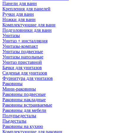
Панели для ванн
Крепления для панелей
Ручки для ванн
Ножки для ванн
Комплектующие для ванн
Подголовники для ванн
Унитазы
Унитаз + инсталляция
Унитазы-компакт
Унитазы подвесные
Унитазы напольные
Унитаз приставной
Бачки для унитазов
Сиденья для унитазов
Фурнитура для унитазов
Раковины
Мини-раковины
Раковины подвесные
Раковины накладные
Раковины встраиваемые
Раковины для мебели
Полупьедесталы
Пьедесталы
Раковины на кухню
Комплектующие для раковин