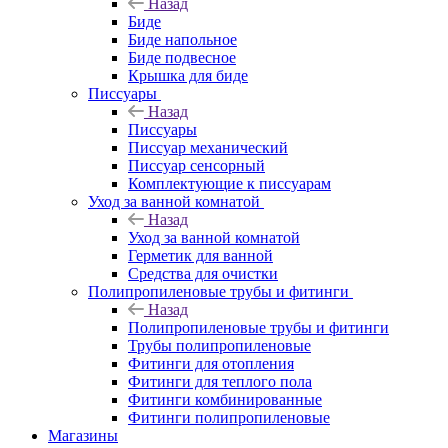
Назад
Биде
Биде напольное
Биде подвесное
Крышка для биде
Писсуары
Назад
Писсуары
Писсуар механический
Писсуар сенсорный
Комплектующие к писсуарам
Уход за ванной комнатой
Назад
Уход за ванной комнатой
Герметик для ванной
Средства для очистки
Полипропиленовые трубы и фитинги
Назад
Полипропиленовые трубы и фитинги
Трубы полипропиленовые
Фитинги для отопления
Фитинги для теплого пола
Фитинги комбинированные
Фитинги полипропиленовые
Магазины