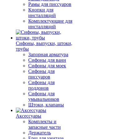
Рамы для писсуаров
Кнопки для
инсталляций
Комплектующие для
инсталляций
Сифоны, выпуски, штоки,
трубы
Запорная арматура
Сифоны для ванн
Сифоны для моек
Сифоны для
писсуаров
Сифоны для
поддонов
Сифоны для
умывальников
Штоки, клапаны
Аксессуары
Комплекты и
запасные части
Держатель
Ерш для унитаза