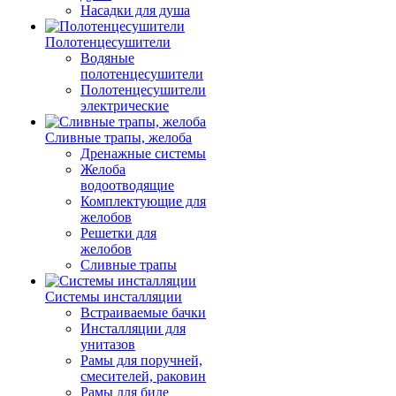
Насадки для душа
Полотенцесушители
Водяные
полотенцесушители
Полотенцесушители
электрические
Сливные трапы, желоба
Дренажные системы
Желоба
водоотводящие
Комплектующие для
желобов
Решетки для
желобов
Сливные трапы
Системы инсталляции
Встраиваемые бачки
Инсталляции для
унитазов
Рамы для поручней,
смесителей, раковин
Рамы для биде