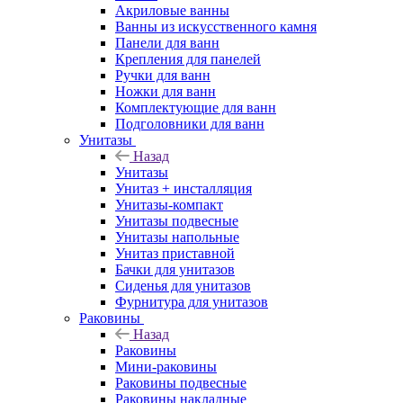
Акриловые ванны
Ванны из искусственного камня
Панели для ванн
Крепления для панелей
Ручки для ванн
Ножки для ванн
Комплектующие для ванн
Подголовники для ванн
Унитазы
Назад
Унитазы
Унитаз + инсталляция
Унитазы-компакт
Унитазы подвесные
Унитазы напольные
Унитаз приставной
Бачки для унитазов
Сиденья для унитазов
Фурнитура для унитазов
Раковины
Назад
Раковины
Мини-раковины
Раковины подвесные
Раковины накладные