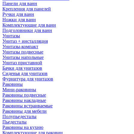
Панели для ванн
Крепления для панелей
Ручки для ванн
Ножки для ванн
Комплектующие для ванн
Подголовники для ванн
Унитазы
Унитаз + инсталляция
Унитазы-компакт
Унитазы подвесные
Унитазы напольные
Унитаз приставной
Бачки для унитазов
Сиденья для унитазов
Фурнитура для унитазов
Раковины
Мини-раковины
Раковины подвесные
Раковины накладные
Раковины встраиваемые
Раковины для мебели
Полупьедесталы
Пьедесталы
Раковины на кухню
Комплектующие для раковин