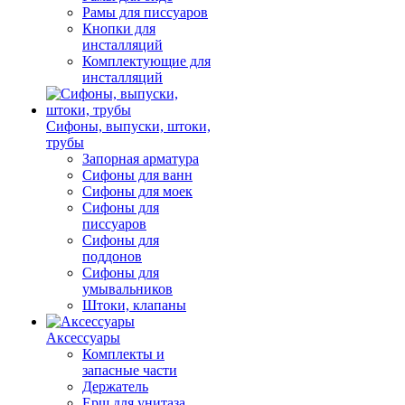
Рамы для писсуаров
Кнопки для
инсталляций
Комплектующие для
инсталляций
Сифоны, выпуски, штоки,
трубы
Запорная арматура
Сифоны для ванн
Сифоны для моек
Сифоны для
писсуаров
Сифоны для
поддонов
Сифоны для
умывальников
Штоки, клапаны
Аксессуары
Комплекты и
запасные части
Держатель
Ерш для унитаза