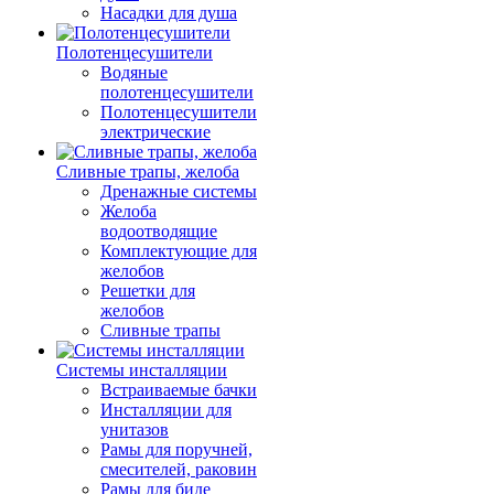
Насадки для душа
Полотенцесушители
Водяные
полотенцесушители
Полотенцесушители
электрические
Сливные трапы, желоба
Дренажные системы
Желоба
водоотводящие
Комплектующие для
желобов
Решетки для
желобов
Сливные трапы
Системы инсталляции
Встраиваемые бачки
Инсталляции для
унитазов
Рамы для поручней,
смесителей, раковин
Рамы для биде