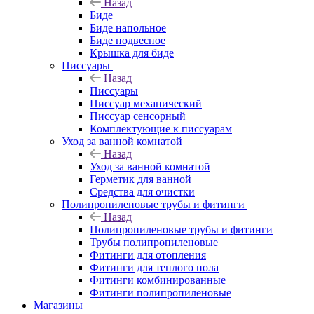
Назад
Биде
Биде напольное
Биде подвесное
Крышка для биде
Писсуары
Назад
Писсуары
Писсуар механический
Писсуар сенсорный
Комплектующие к писсуарам
Уход за ванной комнатой
Назад
Уход за ванной комнатой
Герметик для ванной
Средства для очистки
Полипропиленовые трубы и фитинги
Назад
Полипропиленовые трубы и фитинги
Трубы полипропиленовые
Фитинги для отопления
Фитинги для теплого пола
Фитинги комбинированные
Фитинги полипропиленовые
Магазины