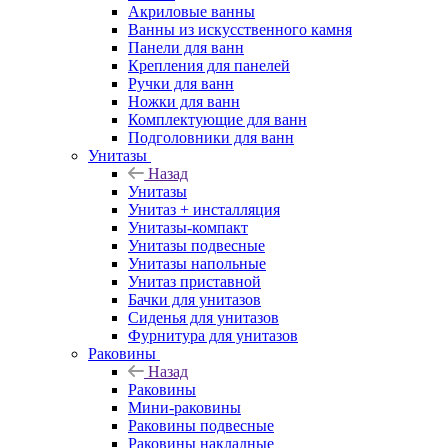
Акриловые ванны
Ванны из искусственного камня
Панели для ванн
Крепления для панелей
Ручки для ванн
Ножки для ванн
Комплектующие для ванн
Подголовники для ванн
Унитазы
Назад
Унитазы
Унитаз + инсталляция
Унитазы-компакт
Унитазы подвесные
Унитазы напольные
Унитаз приставной
Бачки для унитазов
Сиденья для унитазов
Фурнитура для унитазов
Раковины
Назад
Раковины
Мини-раковины
Раковины подвесные
Раковины накладные