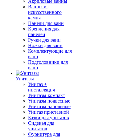
Акриловые ванны
Ванны из
искусственного
камня
Панели для ванн
Крепления для
панелей
Ручки для ванн
Ножки для ванн
Комплектующие для
ванн
Подголовники для
ванн
Унитазы
Унитаз +
инсталляция
Унитазы-компакт
Унитазы подвесные
Унитазы напольные
Унитаз приставной
Бачки для унитазов
Сиденья для
унитазов
Фурнитура для