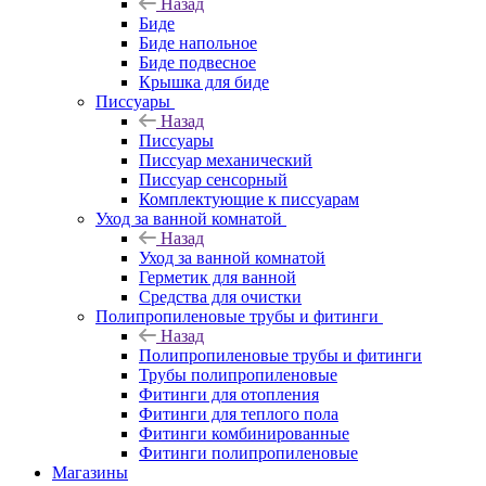
Назад
Биде
Биде напольное
Биде подвесное
Крышка для биде
Писсуары
Назад
Писсуары
Писсуар механический
Писсуар сенсорный
Комплектующие к писсуарам
Уход за ванной комнатой
Назад
Уход за ванной комнатой
Герметик для ванной
Средства для очистки
Полипропиленовые трубы и фитинги
Назад
Полипропиленовые трубы и фитинги
Трубы полипропиленовые
Фитинги для отопления
Фитинги для теплого пола
Фитинги комбинированные
Фитинги полипропиленовые
Магазины