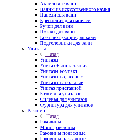
Акриловые ванны
Ванны из искусственного камня
Панели для ванн
Крепления для панелей
Ручки для ванн
Ножки для ванн
Комплектующие для ванн
Подголовники для ванн
Унитазы
Назад
Унитазы
Унитаз + инсталляция
Унитазы-компакт
Унитазы подвесные
Унитазы напольные
Унитаз приставной
Бачки для унитазов
Сиденья для унитазов
Фурнитура для унитазов
Раковины
Назад
Раковины
Мини-раковины
Раковины подвесные
Раковины накладные