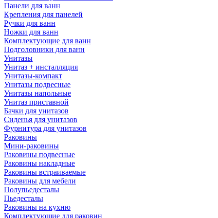
Панели для ванн
Крепления для панелей
Ручки для ванн
Ножки для ванн
Комплектующие для ванн
Подголовники для ванн
Унитазы
Унитаз + инсталляция
Унитазы-компакт
Унитазы подвесные
Унитазы напольные
Унитаз приставной
Бачки для унитазов
Сиденья для унитазов
Фурнитура для унитазов
Раковины
Мини-раковины
Раковины подвесные
Раковины накладные
Раковины встраиваемые
Раковины для мебели
Полупьедесталы
Пьедесталы
Раковины на кухню
Комплектующие для раковин