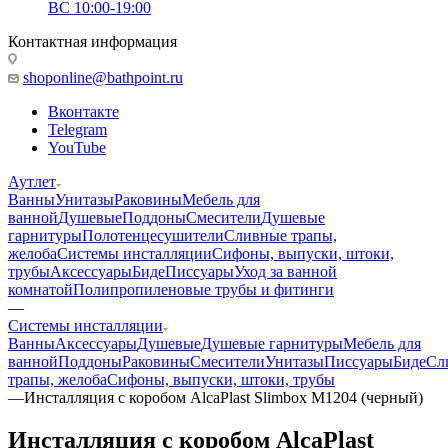
ВС 10:00-19:00
Контактная информация
shoponline@bathpoint.ru
Вконтакте
Telegram
YouTube
Аутлет
Ванны
Унитазы
Раковины
Мебель для
ванной
Душевые
Поддоны
Смесители
Душевые
гарнитуры
Полотенцесушители
Сливные трапы,
желоба
Системы инсталляции
Сифоны, выпуски, штоки,
трубы
Аксессуары
Биде
Писсуары
Уход за ванной
комнатой
Полипропиленовые трубы и фитинги
—
Системы инсталляции
Ванны
Аксессуары
Душевые
Душевые гарнитуры
Мебель для
ванной
Поддоны
Раковины
Смесители
Унитазы
Писсуары
Биде
Сл
трапы, желоба
Сифоны, выпуски, штоки, трубы
—
Инсталляция с коробом AlcaPlast Slimbox M1204 (черный)
Инсталляция с коробом AlcaPlast