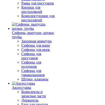
Рамы для писсуаров
Кнопки для
инсталляций
Комплектующие для
инсталляций
Сифоны, выпуски, штоки,
трубы
Запорная арматура
Сифоны для ванн
Сифоны для моек
Сифоны для
писсуаров
Сифоны для
поддонов
Сифоны для
умывальников
Штоки, клапаны
Аксессуары
Комплекты и
запасные части
Держатель
Ерш для унитаза