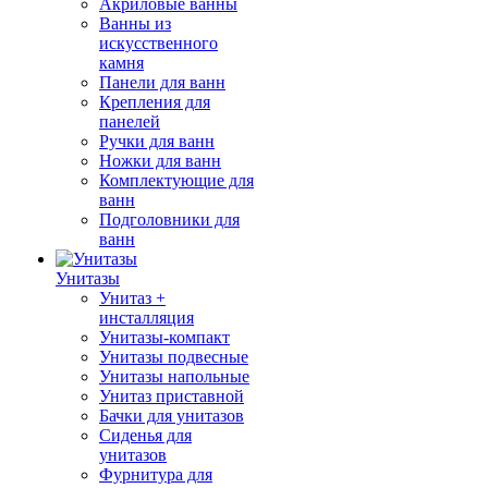
Акриловые ванны
Ванны из
искусственного
камня
Панели для ванн
Крепления для
панелей
Ручки для ванн
Ножки для ванн
Комплектующие для
ванн
Подголовники для
ванн
Унитазы
Унитаз +
инсталляция
Унитазы-компакт
Унитазы подвесные
Унитазы напольные
Унитаз приставной
Бачки для унитазов
Сиденья для
унитазов
Фурнитура для