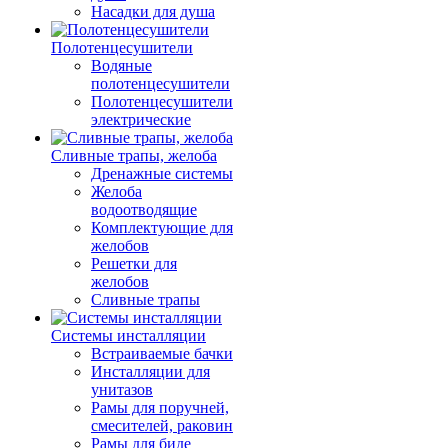
Насадки для душа
Полотенцесушители
Водяные
полотенцесушители
Полотенцесушители
электрические
Сливные трапы, желоба
Дренажные системы
Желоба
водоотводящие
Комплектующие для
желобов
Решетки для
желобов
Сливные трапы
Системы инсталляции
Встраиваемые бачки
Инсталляции для
унитазов
Рамы для поручней,
смесителей, раковин
Рамы для биде