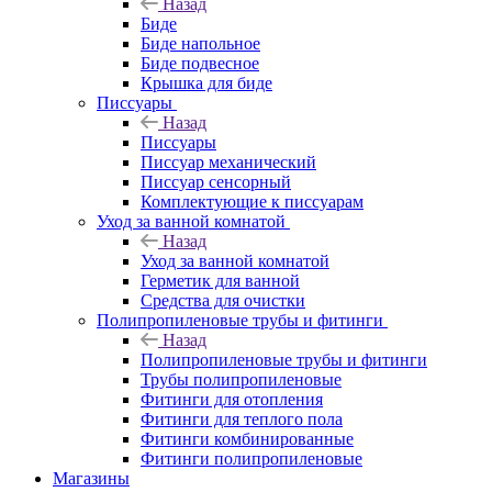
Назад
Биде
Биде напольное
Биде подвесное
Крышка для биде
Писсуары
Назад
Писсуары
Писсуар механический
Писсуар сенсорный
Комплектующие к писсуарам
Уход за ванной комнатой
Назад
Уход за ванной комнатой
Герметик для ванной
Средства для очистки
Полипропиленовые трубы и фитинги
Назад
Полипропиленовые трубы и фитинги
Трубы полипропиленовые
Фитинги для отопления
Фитинги для теплого пола
Фитинги комбинированные
Фитинги полипропиленовые
Магазины