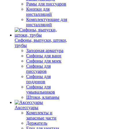
Рамы для писсуаров
Кнопки для
инсталляций
Комплектующие для
инсталляций
Сифоны, выпуски, штоки,
трубы
Запорная арматура
Сифоны для ванн
Сифоны для моек
Сифоны для
писсуаров
Сифоны для
поддонов
Сифоны для
умывальников
Штоки, клапаны
Аксессуары
Комплекты и
запасные части
Держатель
Ерш для унитаза