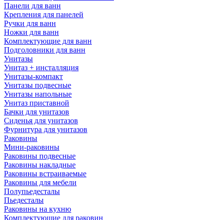
Панели для ванн
Крепления для панелей
Ручки для ванн
Ножки для ванн
Комплектующие для ванн
Подголовники для ванн
Унитазы
Унитаз + инсталляция
Унитазы-компакт
Унитазы подвесные
Унитазы напольные
Унитаз приставной
Бачки для унитазов
Сиденья для унитазов
Фурнитура для унитазов
Раковины
Мини-раковины
Раковины подвесные
Раковины накладные
Раковины встраиваемые
Раковины для мебели
Полупьедесталы
Пьедесталы
Раковины на кухню
Комплектующие для раковин