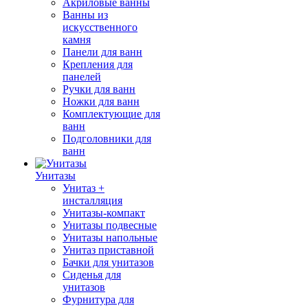
Акриловые ванны
Ванны из
искусственного
камня
Панели для ванн
Крепления для
панелей
Ручки для ванн
Ножки для ванн
Комплектующие для
ванн
Подголовники для
ванн
Унитазы
Унитаз +
инсталляция
Унитазы-компакт
Унитазы подвесные
Унитазы напольные
Унитаз приставной
Бачки для унитазов
Сиденья для
унитазов
Фурнитура для