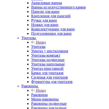
Акриловые ванны
Ванны из искусственного камня
Панели для ванн
Крепления для панелей
Ручки для ванн
Ножки для ванн
Комплектующие для ванн
Подголовники для ванн
Унитазы
Назад
Унитазы
Унитаз + инсталляция
Унитазы-компакт
Унитазы подвесные
Унитазы напольные
Унитаз приставной
Бачки для унитазов
Сиденья для унитазов
Фурнитура для унитазов
Раковины
Назад
Раковины
Мини-раковины
Раковины подвесные
Раковины накладные