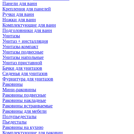
Панели для ванн
Крепления для панелей
Ручки для ванн
Ножки для ванн
Комплектующие для ванн
Подголовники для ванн
Унитазы
Унитаз + инсталляция
Унитазы-компакт
Унитазы подвесные
Унитазы напольные
Унитаз приставной
Бачки для унитазов
Сиденья для унитазов
Фурнитура для унитазов
Раковины
Мини-раковины
Раковины подвесные
Раковины накладные
Раковины встраиваемые
Раковины для мебели
Полупьедесталы
Пьедесталы
Раковины на кухню
Комплектующие для раковин