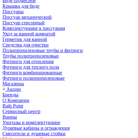
Биде подвесное
Крышка для биде
Писсуары
Писсуар механический
Писсуар сенсорный
Комплектующие к писсуарам
Уход за ванной комнатой
Герметик для ванной
Средства для очистки
Полипропиленовые трубы и фитинги
Трубы полипропиленовые
Фитинги для отопления
Фитинги для теплого пола
Фитинги комбинированные
Фитинги полипропиленовые
Магазины
Акции
Бренды
О Компании
Bath Point
Сервисный центр
Ванны
Унитазы и комплектующие
Душевые кабины и ограждения
Смесители и душевые стойки