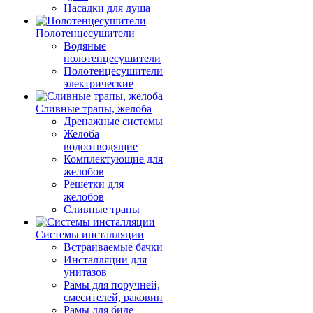
Насадки для душа
Полотенцесушители
Водяные
полотенцесушители
Полотенцесушители
электрические
Сливные трапы, желоба
Дренажные системы
Желоба
водоотводящие
Комплектующие для
желобов
Решетки для
желобов
Сливные трапы
Системы инсталляции
Встраиваемые бачки
Инсталляции для
унитазов
Рамы для поручней,
смесителей, раковин
Рамы для биде