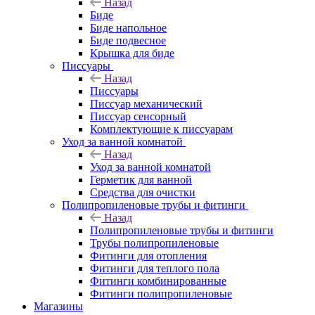
Назад
Биде
Биде напольное
Биде подвесное
Крышка для биде
Писсуары
Назад
Писсуары
Писсуар механический
Писсуар сенсорный
Комплектующие к писсуарам
Уход за ванной комнатой
Назад
Уход за ванной комнатой
Герметик для ванной
Средства для очистки
Полипропиленовые трубы и фитинги
Назад
Полипропиленовые трубы и фитинги
Трубы полипропиленовые
Фитинги для отопления
Фитинги для теплого пола
Фитинги комбинированные
Фитинги полипропиленовые
Магазины