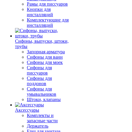
Рамы для писсуаров
Кнопки для
инсталляций
Комплектующие для
инсталляций
Сифоны, выпуски, штоки,
трубы
Запорная арматура
Сифоны для ванн
Сифоны для моек
Сифоны для
писсуаров
Сифоны для
поддонов
Сифоны для
умывальников
Штоки, клапаны
Аксессуары
Комплекты и
запасные части
Держатель
Ерш для унитаза