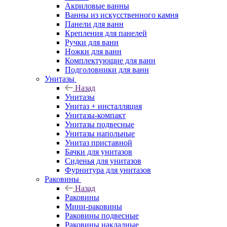
Акриловые ванны
Ванны из искусственного камня
Панели для ванн
Крепления для панелей
Ручки для ванн
Ножки для ванн
Комплектующие для ванн
Подголовники для ванн
Унитазы
Назад
Унитазы
Унитаз + инсталляция
Унитазы-компакт
Унитазы подвесные
Унитазы напольные
Унитаз приставной
Бачки для унитазов
Сиденья для унитазов
Фурнитура для унитазов
Раковины
Назад
Раковины
Мини-раковины
Раковины подвесные
Раковины накладные