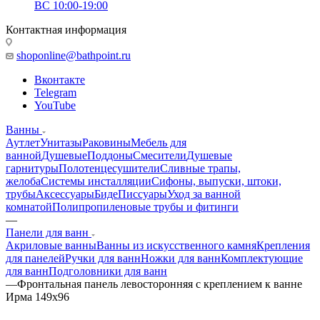
ВС 10:00-19:00
Контактная информация
shoponline@bathpoint.ru
Вконтакте
Telegram
YouTube
Ванны
Аутлет
Унитазы
Раковины
Мебель для
ванной
Душевые
Поддоны
Смесители
Душевые
гарнитуры
Полотенцесушители
Сливные трапы,
желоба
Системы инсталляции
Сифоны, выпуски, штоки,
трубы
Аксессуары
Биде
Писсуары
Уход за ванной
комнатой
Полипропиленовые трубы и фитинги
—
Панели для ванн
Акриловые ванны
Ванны из искусственного камня
Крепления
для панелей
Ручки для ванн
Ножки для ванн
Комплектующие
для ванн
Подголовники для ванн
—
Фронтальная панель левосторонняя с креплением к ванне
Ирма 149х96