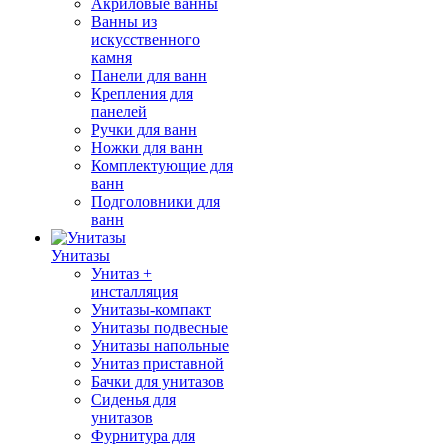
Акриловые ванны
Ванны из
искусственного
камня
Панели для ванн
Крепления для
панелей
Ручки для ванн
Ножки для ванн
Комплектующие для
ванн
Подголовники для
ванн
Унитазы
Унитаз +
инсталляция
Унитазы-компакт
Унитазы подвесные
Унитазы напольные
Унитаз приставной
Бачки для унитазов
Сиденья для
унитазов
Фурнитура для