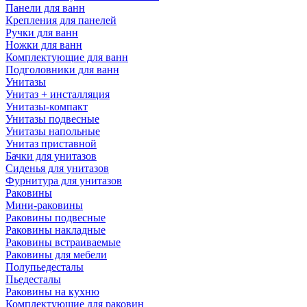
Панели для ванн
Крепления для панелей
Ручки для ванн
Ножки для ванн
Комплектующие для ванн
Подголовники для ванн
Унитазы
Унитаз + инсталляция
Унитазы-компакт
Унитазы подвесные
Унитазы напольные
Унитаз приставной
Бачки для унитазов
Сиденья для унитазов
Фурнитура для унитазов
Раковины
Мини-раковины
Раковины подвесные
Раковины накладные
Раковины встраиваемые
Раковины для мебели
Полупьедесталы
Пьедесталы
Раковины на кухню
Комплектующие для раковин