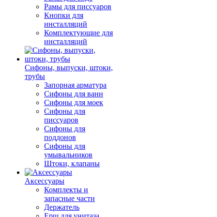
Рамы для писсуаров
Кнопки для
инсталляций
Комплектующие для
инсталляций
Сифоны, выпуски, штоки,
трубы
Запорная арматура
Сифоны для ванн
Сифоны для моек
Сифоны для
писсуаров
Сифоны для
поддонов
Сифоны для
умывальников
Штоки, клапаны
Аксессуары
Комплекты и
запасные части
Держатель
Ерш для унитаза