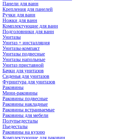
Панели для ванн
Крепления для панелей
Ручки для ванн
Ножки для ванн
Комплектующие для ванн
Подголовники для ванн
Унитазы
Унитаз + инсталляция
Унитазы-компакт
Унитазы подвесные
Унитазы напольные
Унитаз приставной
Бачки для унитазов
Сиденья для унитазов
Фурнитура для унитазов
Раковины
Мини-раковины
Раковины подвесные
Раковины накладные
Раковины встраиваемые
Раковины для мебели
Полупьедесталы
Пьедесталы
Раковины на кухню
Комплектующие для раковин