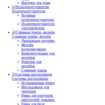
Насадки для душа
Полотенцесушители
Водяные
полотенцесушители
Полотенцесушители
электрические
Сливные трапы, желоба
Дренажные системы
Желоба
водоотводящие
Комплектующие для
желобов
Решетки для
желобов
Сливные трапы
Системы инсталляции
Встраиваемые бачки
Инсталляции для
унитазов
Рамы для поручней,
смесителей, раковин
Рамы для биде