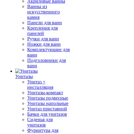
Акриловые ванны
Ванны из
искусственного
камня
Панели для ванн
Крепления для
панелей
Ручки для ванн
Ножки для ванн
Комплектующие для
ванн
Подголовники для
ванн
Унитазы
Унитаз +
инсталляция
Унитазы-компакт
Унитазы подвесные
Унитазы напольные
Унитаз приставной
Бачки для унитазов
Сиденья для
унитазов
Фурнитура для