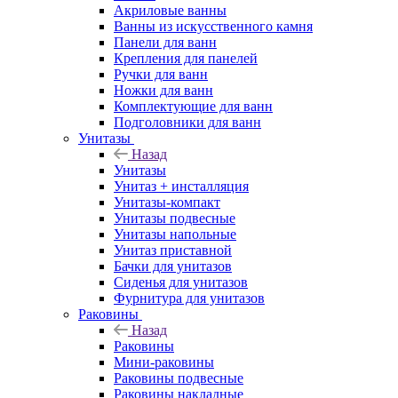
Акриловые ванны
Ванны из искусственного камня
Панели для ванн
Крепления для панелей
Ручки для ванн
Ножки для ванн
Комплектующие для ванн
Подголовники для ванн
Унитазы
Назад
Унитазы
Унитаз + инсталляция
Унитазы-компакт
Унитазы подвесные
Унитазы напольные
Унитаз приставной
Бачки для унитазов
Сиденья для унитазов
Фурнитура для унитазов
Раковины
Назад
Раковины
Мини-раковины
Раковины подвесные
Раковины накладные