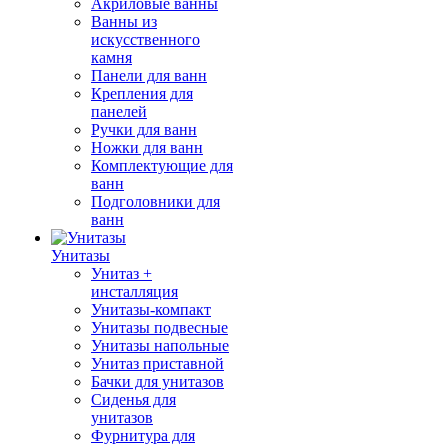
Акриловые ванны
Ванны из
искусственного
камня
Панели для ванн
Крепления для
панелей
Ручки для ванн
Ножки для ванн
Комплектующие для
ванн
Подголовники для
ванн
Унитазы
Унитаз +
инсталляция
Унитазы-компакт
Унитазы подвесные
Унитазы напольные
Унитаз приставной
Бачки для унитазов
Сиденья для
унитазов
Фурнитура для