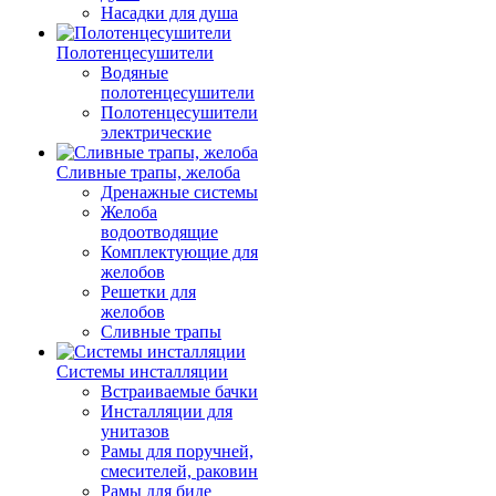
Насадки для душа
Полотенцесушители
Водяные
полотенцесушители
Полотенцесушители
электрические
Сливные трапы, желоба
Дренажные системы
Желоба
водоотводящие
Комплектующие для
желобов
Решетки для
желобов
Сливные трапы
Системы инсталляции
Встраиваемые бачки
Инсталляции для
унитазов
Рамы для поручней,
смесителей, раковин
Рамы для биде