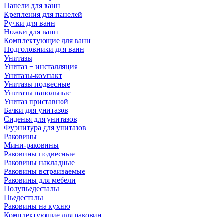
Панели для ванн
Крепления для панелей
Ручки для ванн
Ножки для ванн
Комплектующие для ванн
Подголовники для ванн
Унитазы
Унитаз + инсталляция
Унитазы-компакт
Унитазы подвесные
Унитазы напольные
Унитаз приставной
Бачки для унитазов
Сиденья для унитазов
Фурнитура для унитазов
Раковины
Мини-раковины
Раковины подвесные
Раковины накладные
Раковины встраиваемые
Раковины для мебели
Полупьедесталы
Пьедесталы
Раковины на кухню
Комплектующие для раковин