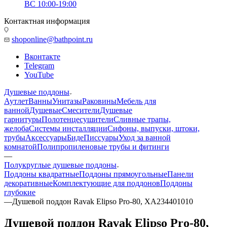
ВС 10:00-19:00
Контактная информация
shoponline@bathpoint.ru
Вконтакте
Telegram
YouTube
Душевые поддоны
Аутлет
Ванны
Унитазы
Раковины
Мебель для
ванной
Душевые
Смесители
Душевые
гарнитуры
Полотенцесушители
Сливные трапы,
желоба
Системы инсталляции
Сифоны, выпуски, штоки,
трубы
Аксессуары
Биде
Писсуары
Уход за ванной
комнатой
Полипропиленовые трубы и фитинги
—
Полукруглые душевые поддоны
Поддоны квадратные
Поддоны прямоугольные
Панели
декоративные
Комплектующие для поддонов
Поддоны
глубокие
—
Душевой поддон Ravak Elipso Pro-80, XA234401010
Душевой поддон Ravak Elipso Pro-80,