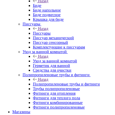
Назад
Биде
Биде напольное
Биде подвесное
Крышка для биде
Писсуары
Назад
Писсуары
Писсуар механический
Писсуар сенсорный
Комплектующие к писсуарам
Уход за ванной комнатой
Назад
Уход за ванной комнатой
Герметик для ванной
Средства для очистки
Полипропиленовые трубы и фитинги
Назад
Полипропиленовые трубы и фитинги
Трубы полипропиленовые
Фитинги для отопления
Фитинги для теплого пола
Фитинги комбинированные
Фитинги полипропиленовые
Магазины