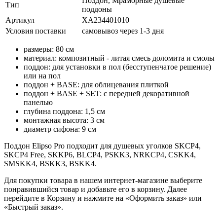
Поддон, Мраморные душевые
Тип
поддоны
Артикул
XA234401010
Условия поставки
самовывоз через 1-3 дня
размеры: 80 см
материал: композитный - литая смесь доломита и смолы
поддон: для установки в пол (бесступенчатое решение)
или на пол
поддон + BASE: для облицевания плиткой
поддон + BASE + SET: с передней декоративной
панелью
глубина поддона: 1,5 см
монтажная высота: 3 см
диаметр сифона: 9 см
Поддон Elipso Pro подходит для душевых уголков SKCP4,
SKCP4 Free, SKKP6, BLCP4, PSKK3, NRKCP4, CSKK4,
SMSKK4, BSKK3, BSKK4.
Для покупки товара в нашем интернет-магазине выберите
понравившийся товар и добавьте его в корзину. Далее
перейдите в Корзину и нажмите на «Оформить заказ» или
«Быстрый заказ».