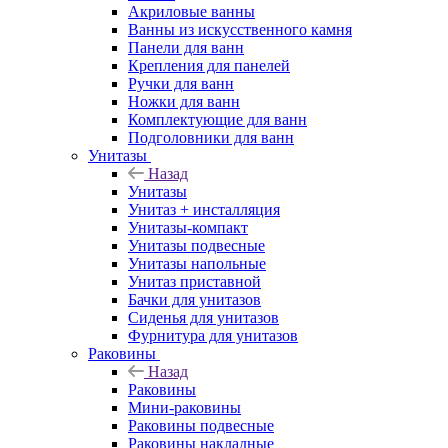
Акриловые ванны
Ванны из искусственного камня
Панели для ванн
Крепления для панелей
Ручки для ванн
Ножки для ванн
Комплектующие для ванн
Подголовники для ванн
Унитазы
Назад
Унитазы
Унитаз + инсталляция
Унитазы-компакт
Унитазы подвесные
Унитазы напольные
Унитаз приставной
Бачки для унитазов
Сиденья для унитазов
Фурнитура для унитазов
Раковины
Назад
Раковины
Мини-раковины
Раковины подвесные
Раковины накладные