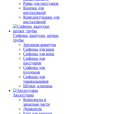
Рамы для писсуаров
Кнопки для
инсталляций
Комплектующие для
инсталляций
Сифоны, выпуски, штоки,
трубы
Запорная арматура
Сифоны для ванн
Сифоны для моек
Сифоны для
писсуаров
Сифоны для
поддонов
Сифоны для
умывальников
Штоки, клапаны
Аксессуары
Комплекты и
запасные части
Держатель
Ерш для унитаза