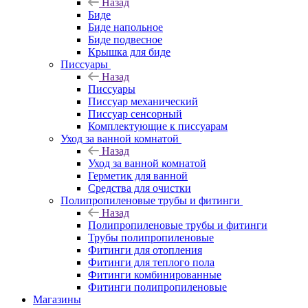
Назад
Биде
Биде напольное
Биде подвесное
Крышка для биде
Писсуары
Назад
Писсуары
Писсуар механический
Писсуар сенсорный
Комплектующие к писсуарам
Уход за ванной комнатой
Назад
Уход за ванной комнатой
Герметик для ванной
Средства для очистки
Полипропиленовые трубы и фитинги
Назад
Полипропиленовые трубы и фитинги
Трубы полипропиленовые
Фитинги для отопления
Фитинги для теплого пола
Фитинги комбинированные
Фитинги полипропиленовые
Магазины