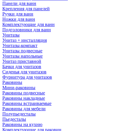
Панели для ванн
Крепления для панелей
Ручки для ванн
Ножки для ванн
Комплектующие для ванн
Подголовники для ванн
Унитазы
Унитаз + инсталляция
Унитазы-компакт
Унитазы подвесные
Унитазы напольные
Унитаз приставной
Бачки для унитазов
Сиденья для унитазов
Фурнитура для унитазов
Раковины
Мини-раковины
Раковины подвесные
Раковины накладные
Раковины встраиваемые
Раковины для мебели
Полупьедесталы
Пьедесталы
Раковины на кухню
Комплектующие для раковин