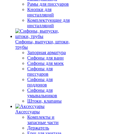
Рамы для писсуаров
Кнопки для
инсталляций
Комплектующие для
инсталляций
Сифоны, выпуски, штоки,
трубы
Запорная арматура
Сифоны для ванн
Сифоны для моек
Сифоны для
писсуаров
Сифоны для
поддонов
Сифоны для
умывальников
Штоки, клапаны
Аксессуары
Комплекты и
запасные части
Держатель
Ерш для унитаза