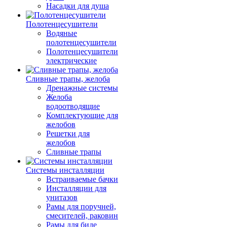
Насадки для душа
Полотенцесушители
Водяные
полотенцесушители
Полотенцесушители
электрические
Сливные трапы, желоба
Дренажные системы
Желоба
водоотводящие
Комплектующие для
желобов
Решетки для
желобов
Сливные трапы
Системы инсталляции
Встраиваемые бачки
Инсталляции для
унитазов
Рамы для поручней,
смесителей, раковин
Рамы для биде