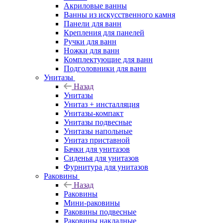
Акриловые ванны
Ванны из искусственного камня
Панели для ванн
Крепления для панелей
Ручки для ванн
Ножки для ванн
Комплектующие для ванн
Подголовники для ванн
Унитазы
Назад
Унитазы
Унитаз + инсталляция
Унитазы-компакт
Унитазы подвесные
Унитазы напольные
Унитаз приставной
Бачки для унитазов
Сиденья для унитазов
Фурнитура для унитазов
Раковины
Назад
Раковины
Мини-раковины
Раковины подвесные
Раковины накладные