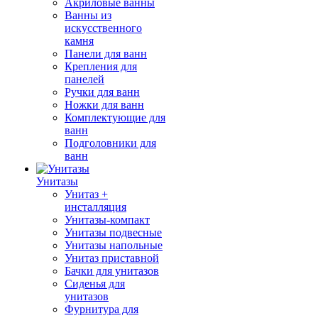
Акриловые ванны
Ванны из
искусственного
камня
Панели для ванн
Крепления для
панелей
Ручки для ванн
Ножки для ванн
Комплектующие для
ванн
Подголовники для
ванн
Унитазы
Унитаз +
инсталляция
Унитазы-компакт
Унитазы подвесные
Унитазы напольные
Унитаз приставной
Бачки для унитазов
Сиденья для
унитазов
Фурнитура для