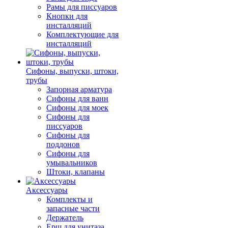
Рамы для писсуаров
Кнопки для
инсталляций
Комплектующие для
инсталляций
Сифоны, выпуски, штоки,
трубы
Запорная арматура
Сифоны для ванн
Сифоны для моек
Сифоны для
писсуаров
Сифоны для
поддонов
Сифоны для
умывальников
Штоки, клапаны
Аксессуары
Комплекты и
запасные части
Держатель
Ерш для унитаза