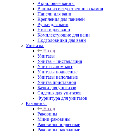
Акриловые ванны
Ванны из искусственного камня
Панели для ванн
Крепления для панелей
Ручки для ванн
Ножки для ванн
Комплектующие для ванн
Подголовники для ванн
Унитазы
Назад
Унитазы
Унитаз + инсталляция
Унитазы-компакт
Унитазы подвесные
Унитазы напольные
Унитаз приставной
Бачки для унитазов
Сиденья для унитазов
Фурнитура для унитазов
Раковины
Назад
Раковины
Мини-раковины
Раковины подвесные
Раковины накладные