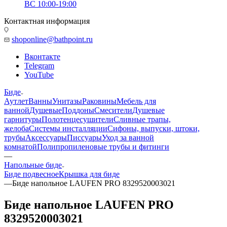
ВС 10:00-19:00
Контактная информация
shoponline@bathpoint.ru
Вконтакте
Telegram
YouTube
Биде
Аутлет
Ванны
Унитазы
Раковины
Мебель для
ванной
Душевые
Поддоны
Смесители
Душевые
гарнитуры
Полотенцесушители
Сливные трапы,
желоба
Системы инсталляции
Сифоны, выпуски, штоки,
трубы
Аксессуары
Писсуары
Уход за ванной
комнатой
Полипропиленовые трубы и фитинги
—
Напольные биде
Биде подвесное
Крышка для биде
—
Биде напольное LAUFEN PRO 8329520003021
Биде напольное LAUFEN PRO
8329520003021