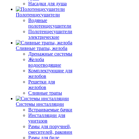
Насадки для душа
Полотенцесушители
Водяные
полотенцесушители
Полотенцесушители
электрические
Сливные трапы, желоба
Дренажные системы
Желоба
водоотводящие
Комплектующие для
желобов
Решетки для
желобов
Сливные трапы
Системы инсталляции
Встраиваемые бачки
Инсталляции для
унитазов
Рамы для поручней,
смесителей, раковин
Рамы для биде