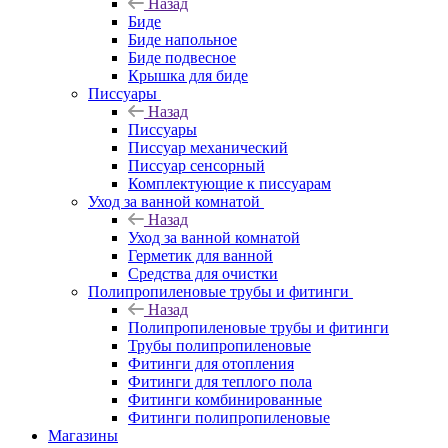
Назад
Биде
Биде напольное
Биде подвесное
Крышка для биде
Писсуары
Назад
Писсуары
Писсуар механический
Писсуар сенсорный
Комплектующие к писсуарам
Уход за ванной комнатой
Назад
Уход за ванной комнатой
Герметик для ванной
Средства для очистки
Полипропиленовые трубы и фитинги
Назад
Полипропиленовые трубы и фитинги
Трубы полипропиленовые
Фитинги для отопления
Фитинги для теплого пола
Фитинги комбинированные
Фитинги полипропиленовые
Магазины