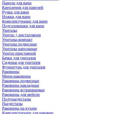
Панели для ванн
Крепления для панелей
Ручки для ванн
Ножки для ванн
Комплектующие для ванн
Подголовники для ванн
Унитазы
Унитаз + инсталляция
Унитазы-компакт
Унитазы подвесные
Унитазы напольные
Унитаз приставной
Бачки для унитазов
Сиденья для унитазов
Фурнитура для унитазов
Раковины
Мини-раковины
Раковины подвесные
Раковины накладные
Раковины встраиваемые
Раковины для мебели
Полупьедесталы
Пьедесталы
Раковины на кухню
Комплектующие для раковин