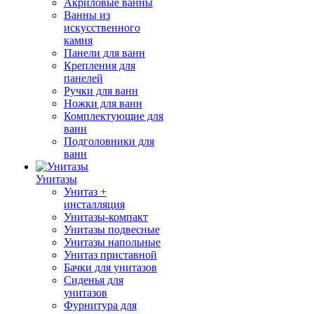
Акриловые ванны
Ванны из
искусственного
камня
Панели для ванн
Крепления для
панелей
Ручки для ванн
Ножки для ванн
Комплектующие для
ванн
Подголовники для
ванн
Унитазы
Унитаз +
инсталляция
Унитазы-компакт
Унитазы подвесные
Унитазы напольные
Унитаз приставной
Бачки для унитазов
Сиденья для
унитазов
Фурнитура для