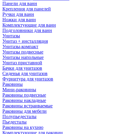
Панели для ванн
Крепления для панелей
Ручки для ванн
Ножки для ванн
Комплектующие для ванн
Подголовники для ванн
Унитазы
Унитаз + инсталляция
Унитазы-компакт
Унитазы подвесные
Унитазы напольные
Унитаз приставной
Бачки для унитазов
Сиденья для унитазов
Фурнитура для унитазов
Раковины
Мини-раковины
Раковины подвесные
Раковины накладные
Раковины встраиваемые
Раковины для мебели
Полупьедесталы
Пьедесталы
Раковины на кухню
Комплектующие для раковин