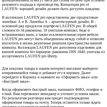
функциональность могут быть доступны по цене при условии
разумного подхода к производству. Концепция pro от
LAUFEN: хороший дизайн должен быть доступен каждому.
В коллекции LAUFEN pro представлены две продуктовые
линейки: А и В. Линейка А – архитектурный дизайн, B -
основной ряд продуктов портфеля LAUFEN pro. В общей
сложности 34 раковины, 18 унитазов-компакт, биде и
встраиваемых ванн, а также исключительная серия мебели
LAUFEN pro могут быть объединены между собой и позволят
воплотить в жизнь различные решения пространства ванной
комнаты. Коллекция LAUFEN pro дополнена изделиями для
ванной комнаты без барьеров: раковины DIN 1840, унитазы из
ассортимента LAUFEN pro liberty.
Для покупки товара в нашем интернет-магазине выберите
понравившийся товар и добавьте его в корзину. Далее
перейдите в Корзину и нажмите на «Оформить заказ» или
«Быстрый заказ».
Когда оформляете быстрый заказ, напишите ФИО, телефон и
e-mail. Вам перезвонит менеджер и уточнит условия заказа.
По результатам разговора вам придет подтверждение
оформления товара на почту. Теперь останется только ждать
доставки и радоваться новой покупке.