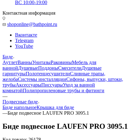
ВС 10:00-19:00
Контактная информация
shoponline@bathpoint.ru
Вконтакте
Telegram
YouTube
Биде
Аутлет
Ванны
Унитазы
Раковины
Мебель для
ванной
Душевые
Поддоны
Смесители
Душевые
гарнитуры
Полотенцесушители
Сливные трапы,
желоба
Системы инсталляции
Сифоны, выпуски, штоки,
трубы
Аксессуары
Писсуары
Уход за ванной
комнатой
Полипропиленовые трубы и фитинги
—
Подвесные биде
Биде напольное
Крышка для биде
—
Биде подвесное LAUFEN PRO 3095.1
Биде подвесное LAUFEN PRO 3095.1
Код товара:
26178