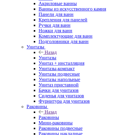
Акриловые ванны
Ванны из искусственного камня
Панели для ванн
Крепления для панелей
Ручки для ванн
Ножки для ванн
Комплектующие для ванн
Подголовники для ванн
Унитазы
Назад
Унитазы
Унитаз + инсталляция
Унитазы-компакт
Унитазы подвесные
Унитазы напольные
Унитаз приставной
Бачки для унитазов
Сиденья для унитазов
Фурнитура для унитазов
Раковины
Назад
Раковины
Мини-раковины
Раковины подвесные
Раковины накладные