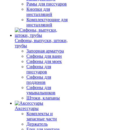
Рамы для писсуаров
Кнопки для
инсталляций
Комплектующие для
инсталляций
Сифоны, выпуски, штоки,
трубы
Запорная арматура
Сифоны для ванн
Сифоны для моек
Сифоны для
писсуаров
Сифоны для
поддонов
Сифоны для
умывальников
Штоки, клапаны
Аксессуары
Комплекты и
запасные части
Держатель
Ерш для унитаза