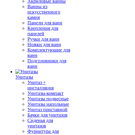
Акриловые ванны
Ванны из
искусственного
камня
Панели для ванн
Крепления для
панелей
Ручки для ванн
Ножки для ванн
Комплектующие для
ванн
Подголовники для
ванн
Унитазы
Унитаз +
инсталляция
Унитазы-компакт
Унитазы подвесные
Унитазы напольные
Унитаз приставной
Бачки для унитазов
Сиденья для
унитазов
Фурнитура для