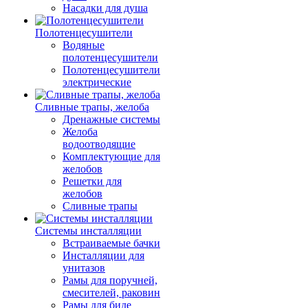
Насадки для душа
Полотенцесушители
Водяные
полотенцесушители
Полотенцесушители
электрические
Сливные трапы, желоба
Дренажные системы
Желоба
водоотводящие
Комплектующие для
желобов
Решетки для
желобов
Сливные трапы
Системы инсталляции
Встраиваемые бачки
Инсталляции для
унитазов
Рамы для поручней,
смесителей, раковин
Рамы для биде