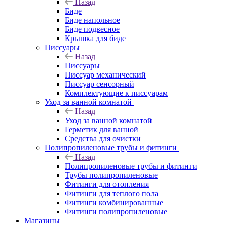
Назад
Биде
Биде напольное
Биде подвесное
Крышка для биде
Писсуары
Назад
Писсуары
Писсуар механический
Писсуар сенсорный
Комплектующие к писсуарам
Уход за ванной комнатой
Назад
Уход за ванной комнатой
Герметик для ванной
Средства для очистки
Полипропиленовые трубы и фитинги
Назад
Полипропиленовые трубы и фитинги
Трубы полипропиленовые
Фитинги для отопления
Фитинги для теплого пола
Фитинги комбинированные
Фитинги полипропиленовые
Магазины