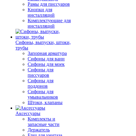
Рамы для писсуаров
Кнопки для
инсталляций
Комплектующие для
инсталляций
Сифоны, выпуски, штоки,
трубы
Запорная арматура
Сифоны для ванн
Сифоны для моек
Сифоны для
писсуаров
Сифоны для
поддонов
Сифоны для
умывальников
Штоки, клапаны
Аксессуары
Комплекты и
запасные части
Держатель
Ерш для унитаза