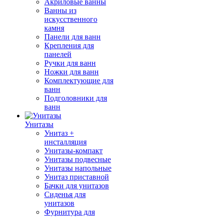
Акриловые ванны
Ванны из
искусственного
камня
Панели для ванн
Крепления для
панелей
Ручки для ванн
Ножки для ванн
Комплектующие для
ванн
Подголовники для
ванн
Унитазы
Унитаз +
инсталляция
Унитазы-компакт
Унитазы подвесные
Унитазы напольные
Унитаз приставной
Бачки для унитазов
Сиденья для
унитазов
Фурнитура для