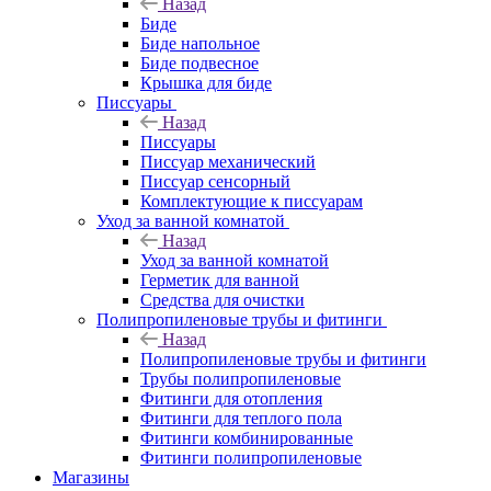
Назад
Биде
Биде напольное
Биде подвесное
Крышка для биде
Писсуары
Назад
Писсуары
Писсуар механический
Писсуар сенсорный
Комплектующие к писсуарам
Уход за ванной комнатой
Назад
Уход за ванной комнатой
Герметик для ванной
Средства для очистки
Полипропиленовые трубы и фитинги
Назад
Полипропиленовые трубы и фитинги
Трубы полипропиленовые
Фитинги для отопления
Фитинги для теплого пола
Фитинги комбинированные
Фитинги полипропиленовые
Магазины