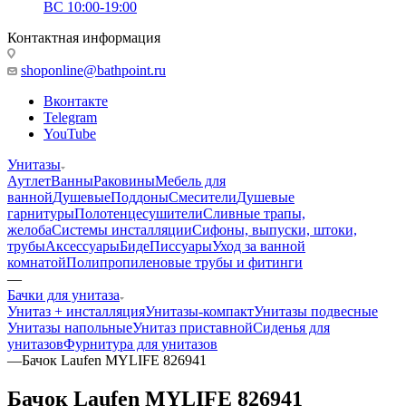
ВС 10:00-19:00
Контактная информация
shoponline@bathpoint.ru
Вконтакте
Telegram
YouTube
Унитазы
Аутлет
Ванны
Раковины
Мебель для
ванной
Душевые
Поддоны
Смесители
Душевые
гарнитуры
Полотенцесушители
Сливные трапы,
желоба
Системы инсталляции
Сифоны, выпуски, штоки,
трубы
Аксессуары
Биде
Писсуары
Уход за ванной
комнатой
Полипропиленовые трубы и фитинги
—
Бачки для унитаза
Унитаз + инсталляция
Унитазы-компакт
Унитазы подвесные
Унитазы напольные
Унитаз приставной
Сиденья для
унитазов
Фурнитура для унитазов
—
Бачок Laufen MYLIFE 826941
Бачок Laufen MYLIFE 826941