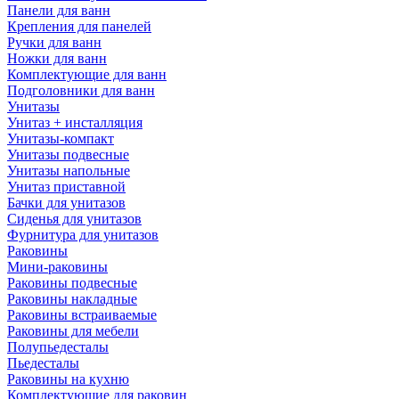
Панели для ванн
Крепления для панелей
Ручки для ванн
Ножки для ванн
Комплектующие для ванн
Подголовники для ванн
Унитазы
Унитаз + инсталляция
Унитазы-компакт
Унитазы подвесные
Унитазы напольные
Унитаз приставной
Бачки для унитазов
Сиденья для унитазов
Фурнитура для унитазов
Раковины
Мини-раковины
Раковины подвесные
Раковины накладные
Раковины встраиваемые
Раковины для мебели
Полупьедесталы
Пьедесталы
Раковины на кухню
Комплектующие для раковин