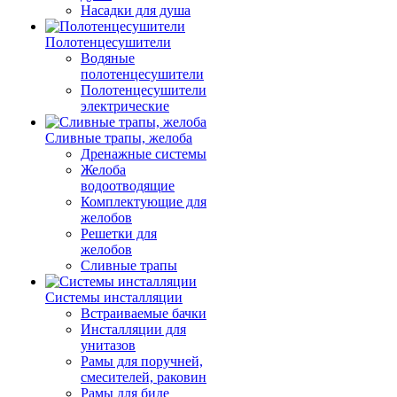
Насадки для душа
Полотенцесушители
Водяные
полотенцесушители
Полотенцесушители
электрические
Сливные трапы, желоба
Дренажные системы
Желоба
водоотводящие
Комплектующие для
желобов
Решетки для
желобов
Сливные трапы
Системы инсталляции
Встраиваемые бачки
Инсталляции для
унитазов
Рамы для поручней,
смесителей, раковин
Рамы для биде