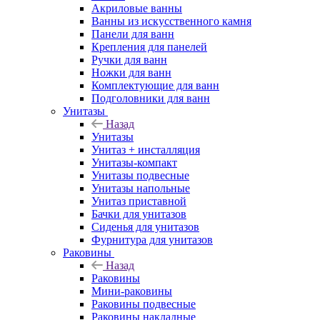
Акриловые ванны
Ванны из искусственного камня
Панели для ванн
Крепления для панелей
Ручки для ванн
Ножки для ванн
Комплектующие для ванн
Подголовники для ванн
Унитазы
Назад
Унитазы
Унитаз + инсталляция
Унитазы-компакт
Унитазы подвесные
Унитазы напольные
Унитаз приставной
Бачки для унитазов
Сиденья для унитазов
Фурнитура для унитазов
Раковины
Назад
Раковины
Мини-раковины
Раковины подвесные
Раковины накладные