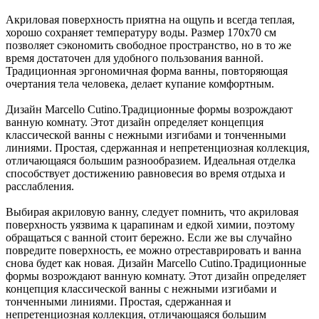
Акриловая поверхность приятна на ощупь и всегда теплая,
хорошо сохраняет температуру воды. Размер 170х70 см
позволяет сэкономить свободное пространство, но в то же
время достаточен для удобного пользования ванной.
Традиционная эргономичная форма ванны, повторяющая
очертания тела человека, делает купание комфортным.
Дизайн Marcello Cutino.Традиционные формы возрождают
ванную комнату. Этот дизайн определяет концепция
классической ванны с нежными изгибами и тонченными
линиями. Простая, сдержанная и непретенциозная коллекция,
отличающаяся большим разнообразием. Идеальная отделка
способствует достижению равновесия во время отдыха и
расслабления.
Выбирая акриловую ванну, следует помнить, что акриловая
поверхность уязвима к царапинам и едкой химии, поэтому
обращаться с ванной стоит бережно. Если же вы случайно
повредите поверхность, ее можно отреставрировать и ванна
снова будет как новая. Дизайн Marcello Cutino.Традиционные
формы возрождают ванную комнату. Этот дизайн определяет
концепция классической ванны с нежными изгибами и
тонченными линиями. Простая, сдержанная и
непретенциозная коллекция, отличающаяся большим