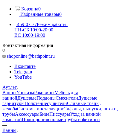
Корзина
0
Избранные товары
0
459-07-77
Режим работы:
ПН-СБ 10:00-20:00
ВС 10:00-19:00
Контактная информация
shoponline@bathpoint.ru
Вконтакте
Telegram
YouTube
Аутлет
Ванны
Унитазы
Раковины
Мебель для
ванной
Душевые
Поддоны
Смесители
Душевые
гарнитуры
Полотенцесушители
Сливные трапы,
желоба
Системы инсталляции
Сифоны, выпуски, штоки,
трубы
Аксессуары
Биде
Писсуары
Уход за ванной
комнатой
Полипропиленовые трубы и фитинги
—
Ванны