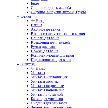
Биде
Сливные трапы, желоба
Сифоны, выпуски, штоки, трубы
Ванны
Назад
Ванны
Акриловые ванны
Ванны из искусственного камня
Панели для ванн
Крепления для панелей
Ручки для ванн
Ножки для ванн
Комплектующие для ванн
Подголовники для ванн
Унитазы
Назад
Унитазы
Унитаз + инсталляция
Унитазы-компакт
Унитазы подвесные
Унитазы напольные
Унитаз приставной
Бачки для унитазов
Сиденья для унитазов
Фурнитура для унитазов