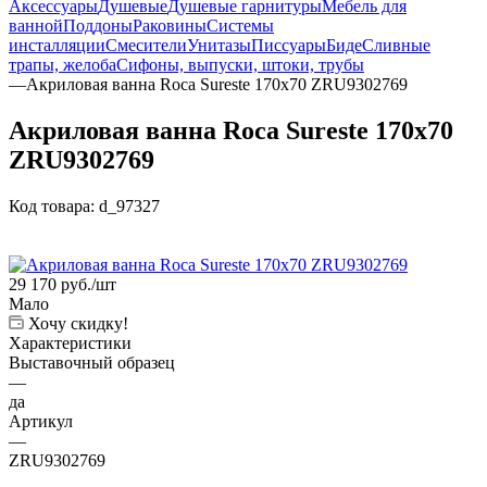
Аксессуары
Душевые
Душевые гарнитуры
Мебель для
ванной
Поддоны
Раковины
Системы
инсталляции
Смесители
Унитазы
Писсуары
Биде
Сливные
трапы, желоба
Сифоны, выпуски, штоки, трубы
—
Акриловая ванна Roca Sureste 170x70 ZRU9302769
Акриловая ванна Roca Sureste 170x70
ZRU9302769
Код товара:
d_97327
29 170
руб.
/шт
Мало
Хочу скидку!
Характеристики
Выставочный образец
—
да
Артикул
—
ZRU9302769