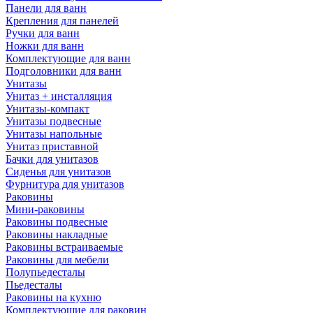
Панели для ванн
Крепления для панелей
Ручки для ванн
Ножки для ванн
Комплектующие для ванн
Подголовники для ванн
Унитазы
Унитаз + инсталляция
Унитазы-компакт
Унитазы подвесные
Унитазы напольные
Унитаз приставной
Бачки для унитазов
Сиденья для унитазов
Фурнитура для унитазов
Раковины
Мини-раковины
Раковины подвесные
Раковины накладные
Раковины встраиваемые
Раковины для мебели
Полупьедесталы
Пьедесталы
Раковины на кухню
Комплектующие для раковин