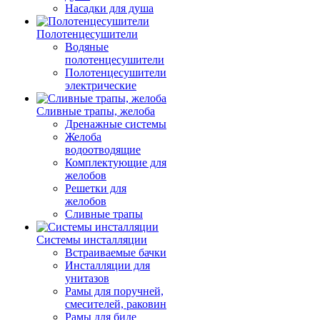
Насадки для душа
Полотенцесушители
Водяные
полотенцесушители
Полотенцесушители
электрические
Сливные трапы, желоба
Дренажные системы
Желоба
водоотводящие
Комплектующие для
желобов
Решетки для
желобов
Сливные трапы
Системы инсталляции
Встраиваемые бачки
Инсталляции для
унитазов
Рамы для поручней,
смесителей, раковин
Рамы для биде