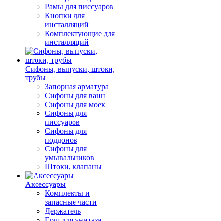
Рамы для писсуаров
Кнопки для
инсталляций
Комплектующие для
инсталляций
Сифоны, выпуски, штоки,
трубы
Запорная арматура
Сифоны для ванн
Сифоны для моек
Сифоны для
писсуаров
Сифоны для
поддонов
Сифоны для
умывальников
Штоки, клапаны
Аксессуары
Комплекты и
запасные части
Держатель
Ерш для унитаза