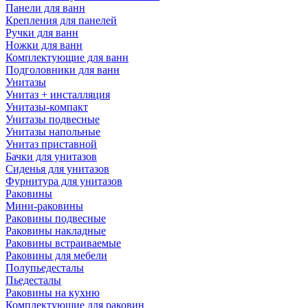
Панели для ванн
Крепления для панелей
Ручки для ванн
Ножки для ванн
Комплектующие для ванн
Подголовники для ванн
Унитазы
Унитаз + инсталляция
Унитазы-компакт
Унитазы подвесные
Унитазы напольные
Унитаз приставной
Бачки для унитазов
Сиденья для унитазов
Фурнитура для унитазов
Раковины
Мини-раковины
Раковины подвесные
Раковины накладные
Раковины встраиваемые
Раковины для мебели
Полупьедесталы
Пьедесталы
Раковины на кухню
Комплектующие для раковин