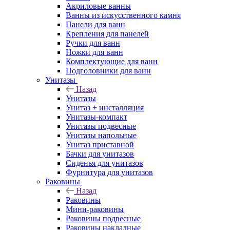
Акриловые ванны
Ванны из искусственного камня
Панели для ванн
Крепления для панелей
Ручки для ванн
Ножки для ванн
Комплектующие для ванн
Подголовники для ванн
Унитазы
Назад
Унитазы
Унитаз + инсталляция
Унитазы-компакт
Унитазы подвесные
Унитазы напольные
Унитаз приставной
Бачки для унитазов
Сиденья для унитазов
Фурнитура для унитазов
Раковины
Назад
Раковины
Мини-раковины
Раковины подвесные
Раковины накладные