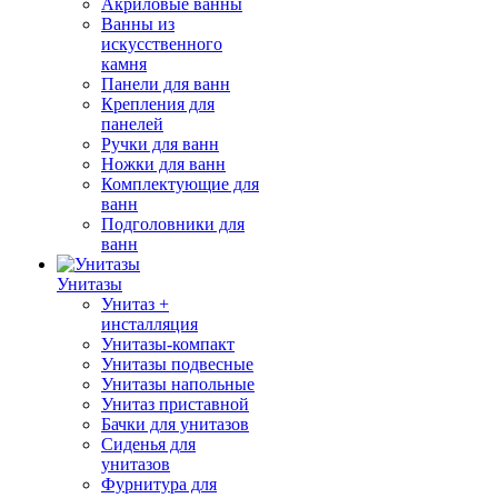
Акриловые ванны
Ванны из
искусственного
камня
Панели для ванн
Крепления для
панелей
Ручки для ванн
Ножки для ванн
Комплектующие для
ванн
Подголовники для
ванн
Унитазы
Унитаз +
инсталляция
Унитазы-компакт
Унитазы подвесные
Унитазы напольные
Унитаз приставной
Бачки для унитазов
Сиденья для
унитазов
Фурнитура для