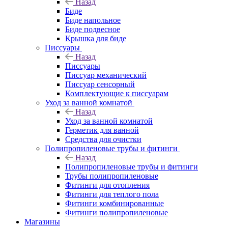
Назад
Биде
Биде напольное
Биде подвесное
Крышка для биде
Писсуары
Назад
Писсуары
Писсуар механический
Писсуар сенсорный
Комплектующие к писсуарам
Уход за ванной комнатой
Назад
Уход за ванной комнатой
Герметик для ванной
Средства для очистки
Полипропиленовые трубы и фитинги
Назад
Полипропиленовые трубы и фитинги
Трубы полипропиленовые
Фитинги для отопления
Фитинги для теплого пола
Фитинги комбинированные
Фитинги полипропиленовые
Магазины