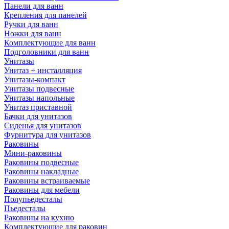
Панели для ванн
Крепления для панелей
Ручки для ванн
Ножки для ванн
Комплектующие для ванн
Подголовники для ванн
Унитазы
Унитаз + инсталляция
Унитазы-компакт
Унитазы подвесные
Унитазы напольные
Унитаз приставной
Бачки для унитазов
Сиденья для унитазов
Фурнитура для унитазов
Раковины
Мини-раковины
Раковины подвесные
Раковины накладные
Раковины встраиваемые
Раковины для мебели
Полупьедесталы
Пьедесталы
Раковины на кухню
Комплектующие для раковин