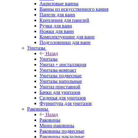
Акриловые ванны
Ванны из искусственного камня
Панели для ванн
Крепления для панелей
Ручки для ванн
Ножки для ванн
Комплектующие для ванн
Подголовники для ванн
Унитазы
Назад
Унитазы
Унитаз + инсталляция
Унитазы-компакт
Унитазы подвесные
Унитазы напольные
Унитаз приставной
Бачки для унитазов
Сиденья для унитазов
Фурнитура для унитазов
Раковины
Назад
Раковины
Мини-раковины
Раковины подвесные
Раковины накладные