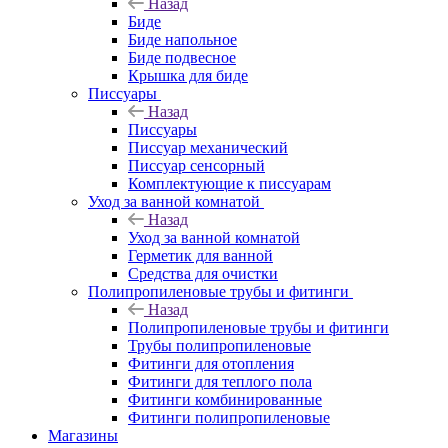
Назад
Биде
Биде напольное
Биде подвесное
Крышка для биде
Писсуары
Назад
Писсуары
Писсуар механический
Писсуар сенсорный
Комплектующие к писсуарам
Уход за ванной комнатой
Назад
Уход за ванной комнатой
Герметик для ванной
Средства для очистки
Полипропиленовые трубы и фитинги
Назад
Полипропиленовые трубы и фитинги
Трубы полипропиленовые
Фитинги для отопления
Фитинги для теплого пола
Фитинги комбинированные
Фитинги полипропиленовые
Магазины