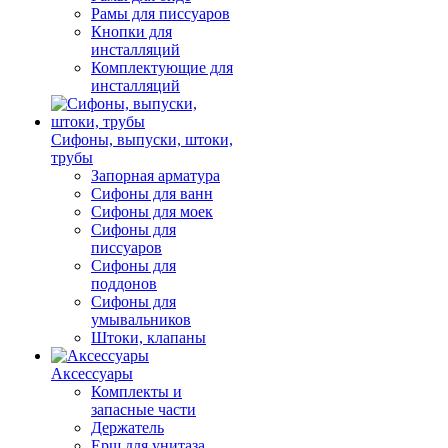
Рамы для писсуаров
Кнопки для
инсталляций
Комплектующие для
инсталляций
Сифоны, выпуски, штоки,
трубы
Запорная арматура
Сифоны для ванн
Сифоны для моек
Сифоны для
писсуаров
Сифоны для
поддонов
Сифоны для
умывальников
Штоки, клапаны
Аксессуары
Комплекты и
запасные части
Держатель
Ерш для унитаза