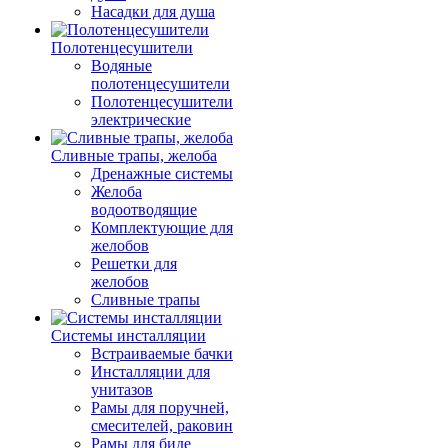
Насадки для душа
Полотенцесушители
Водяные
полотенцесушители
Полотенцесушители
электрические
Сливные трапы, желоба
Дренажные системы
Желоба
водоотводящие
Комплектующие для
желобов
Решетки для
желобов
Сливные трапы
Системы инсталляции
Встраиваемые бачки
Инсталляции для
унитазов
Рамы для поручней,
смесителей, раковин
Рамы для биде