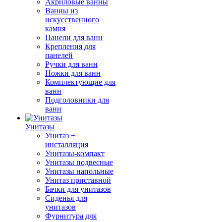
Акриловые ванны
Ванны из
искусственного
камня
Панели для ванн
Крепления для
панелей
Ручки для ванн
Ножки для ванн
Комплектующие для
ванн
Подголовники для
ванн
Унитазы
Унитаз +
инсталляция
Унитазы-компакт
Унитазы подвесные
Унитазы напольные
Унитаз приставной
Бачки для унитазов
Сиденья для
унитазов
Фурнитура для