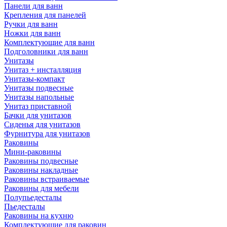
Панели для ванн
Крепления для панелей
Ручки для ванн
Ножки для ванн
Комплектующие для ванн
Подголовники для ванн
Унитазы
Унитаз + инсталляция
Унитазы-компакт
Унитазы подвесные
Унитазы напольные
Унитаз приставной
Бачки для унитазов
Сиденья для унитазов
Фурнитура для унитазов
Раковины
Мини-раковины
Раковины подвесные
Раковины накладные
Раковины встраиваемые
Раковины для мебели
Полупьедесталы
Пьедесталы
Раковины на кухню
Комплектующие для раковин