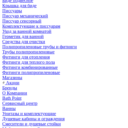
Биде подвесное
Крышка для биде
Писсуары
Писсуар механический
Писсуар сенсорный
Комплектующие к писсуарам
Уход за ванной комнатой
Герметик для ванной
Средства для очистки
Полипропиленовые трубы и фитинги
Трубы полипропиленовые
Фитинги для отопления
Фитинги для теплого пола
Фитинги комбинированные
Фитинги полипропиленовые
Магазины
Акции
Бренды
О Компании
Bath Point
Сервисный центр
Ванны
Унитазы и комплектующие
Душевые кабины и ограждения
Смесители и душевые стойки