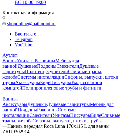
ВС 10:00-19:00
Контактная информация
shoponline@bathpoint.ru
Вконтакте
Telegram
YouTube
Аутлет
Ванны
Унитазы
Раковины
Мебель для
ванной
Душевые
Поддоны
Смесители
Душевые
гарнитуры
Полотенцесушители
Сливные трапы,
желоба
Системы инсталляции
Сифоны, выпуски, штоки,
трубы
Аксессуары
Биде
Писсуары
Уход за ванной
комнатой
Полипропиленовые трубы и фитинги
—
Ванны
Аксессуары
Душевые
Душевые гарнитуры
Мебель для
ванной
Поддоны
Раковины
Системы
инсталляции
Смесители
Унитазы
Писсуары
Биде
Сливные
трапы, желоба
Сифоны, выпуски, штоки, трубы
—
Панель передняя Roca Luna 170x115 L для ванны
ZRU9302914