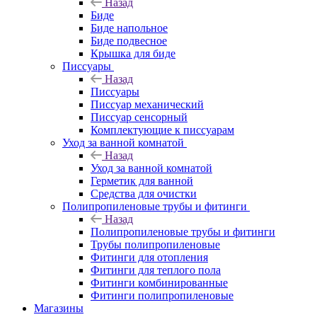
Назад
Биде
Биде напольное
Биде подвесное
Крышка для биде
Писсуары
Назад
Писсуары
Писсуар механический
Писсуар сенсорный
Комплектующие к писсуарам
Уход за ванной комнатой
Назад
Уход за ванной комнатой
Герметик для ванной
Средства для очистки
Полипропиленовые трубы и фитинги
Назад
Полипропиленовые трубы и фитинги
Трубы полипропиленовые
Фитинги для отопления
Фитинги для теплого пола
Фитинги комбинированные
Фитинги полипропиленовые
Магазины