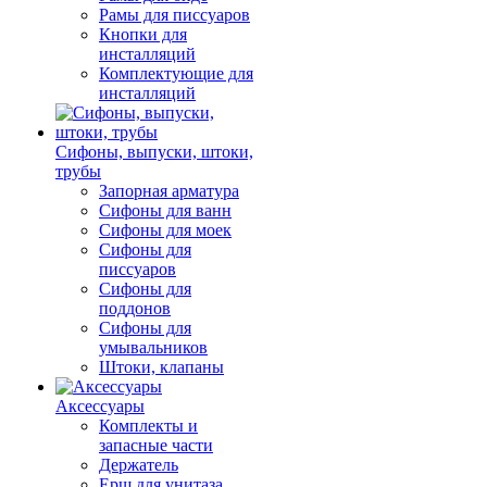
Рамы для писсуаров
Кнопки для
инсталляций
Комплектующие для
инсталляций
Сифоны, выпуски, штоки,
трубы
Запорная арматура
Сифоны для ванн
Сифоны для моек
Сифоны для
писсуаров
Сифоны для
поддонов
Сифоны для
умывальников
Штоки, клапаны
Аксессуары
Комплекты и
запасные части
Держатель
Ерш для унитаза