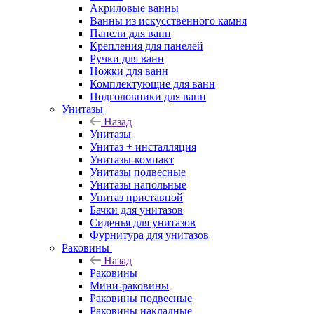
Акриловые ванны
Ванны из искусственного камня
Панели для ванн
Крепления для панелей
Ручки для ванн
Ножки для ванн
Комплектующие для ванн
Подголовники для ванн
Унитазы
Назад
Унитазы
Унитаз + инсталляция
Унитазы-компакт
Унитазы подвесные
Унитазы напольные
Унитаз приставной
Бачки для унитазов
Сиденья для унитазов
Фурнитура для унитазов
Раковины
Назад
Раковины
Мини-раковины
Раковины подвесные
Раковины накладные