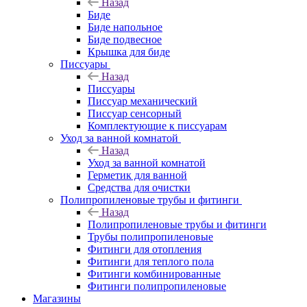
Назад
Биде
Биде напольное
Биде подвесное
Крышка для биде
Писсуары
Назад
Писсуары
Писсуар механический
Писсуар сенсорный
Комплектующие к писсуарам
Уход за ванной комнатой
Назад
Уход за ванной комнатой
Герметик для ванной
Средства для очистки
Полипропиленовые трубы и фитинги
Назад
Полипропиленовые трубы и фитинги
Трубы полипропиленовые
Фитинги для отопления
Фитинги для теплого пола
Фитинги комбинированные
Фитинги полипропиленовые
Магазины