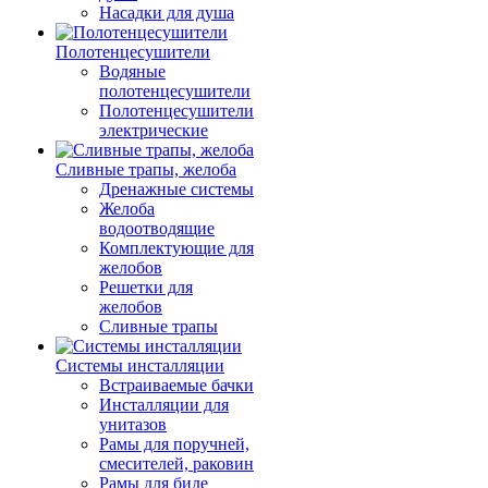
Насадки для душа
Полотенцесушители
Водяные
полотенцесушители
Полотенцесушители
электрические
Сливные трапы, желоба
Дренажные системы
Желоба
водоотводящие
Комплектующие для
желобов
Решетки для
желобов
Сливные трапы
Системы инсталляции
Встраиваемые бачки
Инсталляции для
унитазов
Рамы для поручней,
смесителей, раковин
Рамы для биде