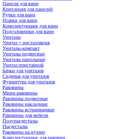
Панели для ванн
Крепления для панелей
Ручки для ванн
Ножки для ванн
Комплектующие для ванн
Подголовники для ванн
Унитазы
Унитаз + инсталляция
Унитазы-компакт
Унитазы подвесные
Унитазы напольные
Унитаз приставной
Бачки для унитазов
Сиденья для унитазов
Фурнитура для унитазов
Раковины
Мини-раковины
Раковины подвесные
Раковины накладные
Раковины встраиваемые
Раковины для мебели
Полупьедесталы
Пьедесталы
Раковины на кухню
Комплектующие для раковин