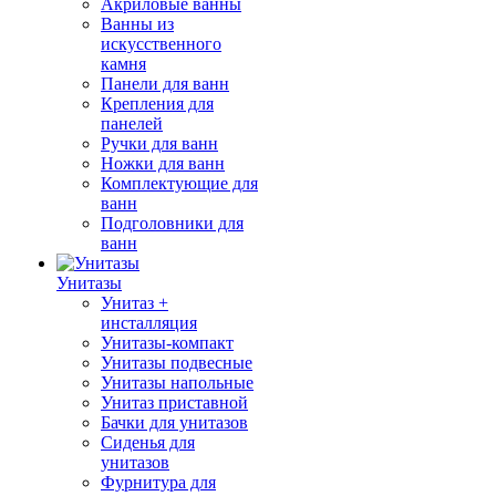
Акриловые ванны
Ванны из
искусственного
камня
Панели для ванн
Крепления для
панелей
Ручки для ванн
Ножки для ванн
Комплектующие для
ванн
Подголовники для
ванн
Унитазы
Унитаз +
инсталляция
Унитазы-компакт
Унитазы подвесные
Унитазы напольные
Унитаз приставной
Бачки для унитазов
Сиденья для
унитазов
Фурнитура для