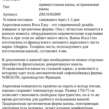
прямоугольная ванна, встраиваемая
Тип
ванна
Артикул
ZRU9302899
Условия поставки
самовывоз через 1-3 дня
Акриловая ванна Roca Easy - это современный дизайн,
изящные и органичные формы. Она с легкостью впишется в
ванную комнату, оборудованную керамическими изделиями
Roca и при этом не займет много места. Ванна Roca Uno
изготовлена из французского литьевого акрилового листа
марки Altuglass. Толщина листа, используемого для
изготовления ванной, составляет 4 мм.
В дополнение к ванной при необходимости можно отдельно
приобрести фронтальную декоративную панель.
Устанавливается ванна на стальной каркас, в комплекте к
которому идет полу-автоматический сифон(обвязка) фирмы
WIRQUIN, производство Франция.
Акриловая поверхность приятна на ощупь и всегда теплая,
хорошо сохраняет температуру воды. Размер 170х75 см
позволяет сэкономить свободное пространство, но в то же
время достаточен для удобного пользования ванной.
Традиционная эргономичная форма ванны, повторяющая
очертания тела человека, делает купание комфортным.