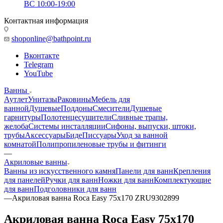
ВС 10:00-19:00
Контактная информация
shoponline@bathpoint.ru
Вконтакте
Telegram
YouTube
Ванны
Аутлет
Унитазы
Раковины
Мебель для
ванной
Душевые
Поддоны
Смесители
Душевые
гарнитуры
Полотенцесушители
Сливные трапы,
желоба
Системы инсталляции
Сифоны, выпуски, штоки,
трубы
Аксессуары
Биде
Писсуары
Уход за ванной
комнатой
Полипропиленовые трубы и фитинги
—
Акриловые ванны
Ванны из искусственного камня
Панели для ванн
Крепления
для панелей
Ручки для ванн
Ножки для ванн
Комплектующие
для ванн
Подголовники для ванн
—
Акриловая ванна Roca Easy 75x170 ZRU9302899
Акриловая ванна Roca Easy 75x170