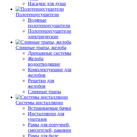
Насадки для душа
Полотенцесушители
Водяные
полотенцесушители
Полотенцесушители
электрические
Сливные трапы, желоба
Дренажные системы
Желоба
водоотводящие
Комплектующие для
желобов
Решетки для
желобов
Сливные трапы
Системы инсталляции
Встраиваемые бачки
Инсталляции для
унитазов
Рамы для поручней,
смесителей, раковин
Рамы для биде