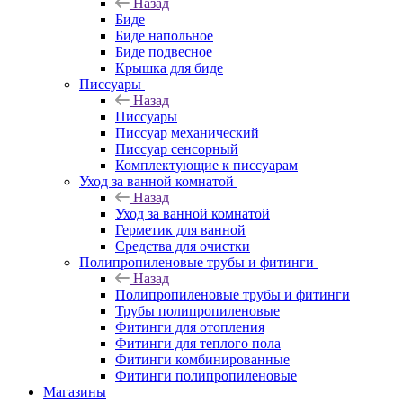
Назад
Биде
Биде напольное
Биде подвесное
Крышка для биде
Писсуары
Назад
Писсуары
Писсуар механический
Писсуар сенсорный
Комплектующие к писсуарам
Уход за ванной комнатой
Назад
Уход за ванной комнатой
Герметик для ванной
Средства для очистки
Полипропиленовые трубы и фитинги
Назад
Полипропиленовые трубы и фитинги
Трубы полипропиленовые
Фитинги для отопления
Фитинги для теплого пола
Фитинги комбинированные
Фитинги полипропиленовые
Магазины