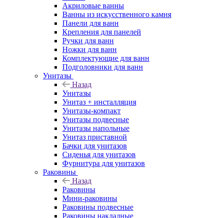
Акриловые ванны
Ванны из искусственного камня
Панели для ванн
Крепления для панелей
Ручки для ванн
Ножки для ванн
Комплектующие для ванн
Подголовники для ванн
Унитазы
Назад
Унитазы
Унитаз + инсталляция
Унитазы-компакт
Унитазы подвесные
Унитазы напольные
Унитаз приставной
Бачки для унитазов
Сиденья для унитазов
Фурнитура для унитазов
Раковины
Назад
Раковины
Мини-раковины
Раковины подвесные
Раковины накладные