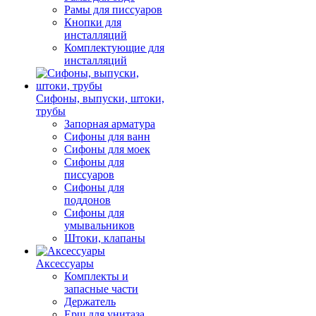
Рамы для писсуаров
Кнопки для
инсталляций
Комплектующие для
инсталляций
Сифоны, выпуски, штоки,
трубы
Запорная арматура
Сифоны для ванн
Сифоны для моек
Сифоны для
писсуаров
Сифоны для
поддонов
Сифоны для
умывальников
Штоки, клапаны
Аксессуары
Комплекты и
запасные части
Держатель
Ерш для унитаза