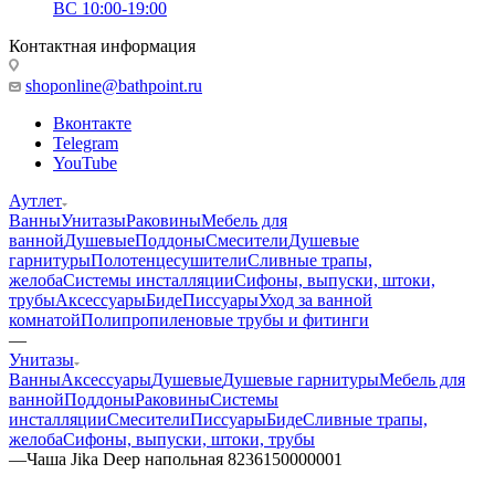
ВС 10:00-19:00
Контактная информация
shoponline@bathpoint.ru
Вконтакте
Telegram
YouTube
Аутлет
Ванны
Унитазы
Раковины
Мебель для
ванной
Душевые
Поддоны
Смесители
Душевые
гарнитуры
Полотенцесушители
Сливные трапы,
желоба
Системы инсталляции
Сифоны, выпуски, штоки,
трубы
Аксессуары
Биде
Писсуары
Уход за ванной
комнатой
Полипропиленовые трубы и фитинги
—
Унитазы
Ванны
Аксессуары
Душевые
Душевые гарнитуры
Мебель для
ванной
Поддоны
Раковины
Системы
инсталляции
Смесители
Писсуары
Биде
Сливные трапы,
желоба
Сифоны, выпуски, штоки, трубы
—
Чаша Jika Deep напольная 8236150000001