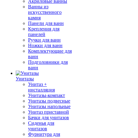
Акриловые ванны
Ванны из
искусственного
камня
Панели для ванн
Крепления для
панелей
Ручки для ванн
Ножки для ванн
Комплектующие для
ванн
Подголовники для
ванн
Унитазы
Унитаз +
инсталляция
Унитазы-компакт
Унитазы подвесные
Унитазы напольные
Унитаз приставной
Бачки для унитазов
Сиденья для
унитазов
Фурнитура для