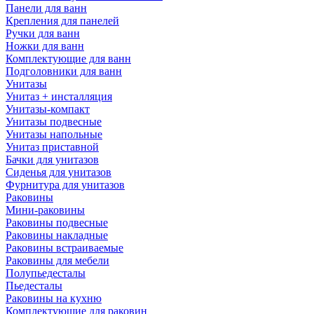
Панели для ванн
Крепления для панелей
Ручки для ванн
Ножки для ванн
Комплектующие для ванн
Подголовники для ванн
Унитазы
Унитаз + инсталляция
Унитазы-компакт
Унитазы подвесные
Унитазы напольные
Унитаз приставной
Бачки для унитазов
Сиденья для унитазов
Фурнитура для унитазов
Раковины
Мини-раковины
Раковины подвесные
Раковины накладные
Раковины встраиваемые
Раковины для мебели
Полупьедесталы
Пьедесталы
Раковины на кухню
Комплектующие для раковин