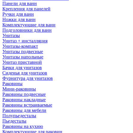
Панели для ванн
Крепления для панелей
Ручки для ванн
Ножки для ванн
Комплектующие для ванн
Подголовники для ванн
Унитазы
Унитаз + инсталляция
Унитазы-компакт
Унитазы подвесные
Унитазы напольные
Унитаз приставной
Бачки для унитазов
Сиденья для унитазов
Фурнитура для унитазов
Раковины
Мини-раковины
Раковины подвесные
Раковины накладные
Раковины встраиваемые
Раковины для мебели
Полупьедесталы
Пьедесталы
Раковины на кухню
Комплектующие для раковин