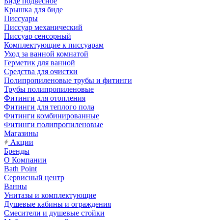
Биде подвесное
Крышка для биде
Писсуары
Писсуар механический
Писсуар сенсорный
Комплектующие к писсуарам
Уход за ванной комнатой
Герметик для ванной
Средства для очистки
Полипропиленовые трубы и фитинги
Трубы полипропиленовые
Фитинги для отопления
Фитинги для теплого пола
Фитинги комбинированные
Фитинги полипропиленовые
Магазины
Акции
Бренды
О Компании
Bath Point
Сервисный центр
Ванны
Унитазы и комплектующие
Душевые кабины и ограждения
Смесители и душевые стойки