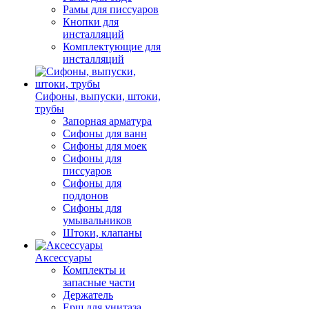
Рамы для писсуаров
Кнопки для
инсталляций
Комплектующие для
инсталляций
Сифоны, выпуски, штоки,
трубы
Запорная арматура
Сифоны для ванн
Сифоны для моек
Сифоны для
писсуаров
Сифоны для
поддонов
Сифоны для
умывальников
Штоки, клапаны
Аксессуары
Комплекты и
запасные части
Держатель
Ерш для унитаза