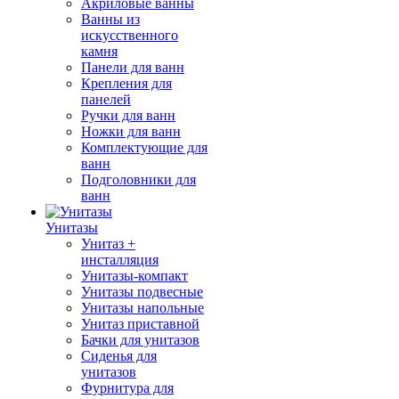
Акриловые ванны
Ванны из
искусственного
камня
Панели для ванн
Крепления для
панелей
Ручки для ванн
Ножки для ванн
Комплектующие для
ванн
Подголовники для
ванн
Унитазы
Унитаз +
инсталляция
Унитазы-компакт
Унитазы подвесные
Унитазы напольные
Унитаз приставной
Бачки для унитазов
Сиденья для
унитазов
Фурнитура для