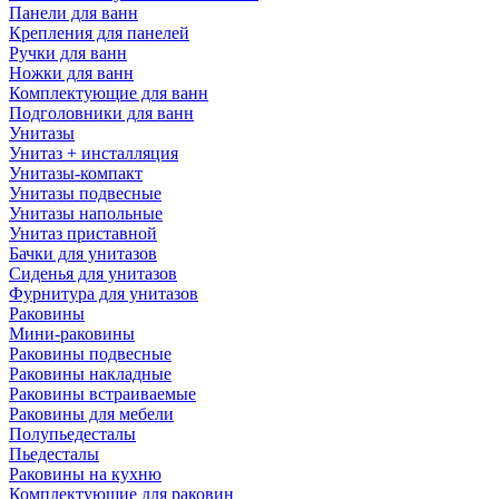
Панели для ванн
Крепления для панелей
Ручки для ванн
Ножки для ванн
Комплектующие для ванн
Подголовники для ванн
Унитазы
Унитаз + инсталляция
Унитазы-компакт
Унитазы подвесные
Унитазы напольные
Унитаз приставной
Бачки для унитазов
Сиденья для унитазов
Фурнитура для унитазов
Раковины
Мини-раковины
Раковины подвесные
Раковины накладные
Раковины встраиваемые
Раковины для мебели
Полупьедесталы
Пьедесталы
Раковины на кухню
Комплектующие для раковин