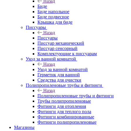
Назад
Биде
Биде напольное
Биде подвесное
Крышка для биде
Писсуары
Назад
Писсуары
Писсуар механический
Писсуар сенсорный
Комплектующие к писсуарам
Уход за ванной комнатой
Назад
Уход за ванной комнатой
Герметик для ванной
Средства для очистки
Полипропиленовые трубы и фитинги
Назад
Полипропиленовые трубы и фитинги
Трубы полипропиленовые
Фитинги для отопления
Фитинги для теплого пола
Фитинги комбинированные
Фитинги полипропиленовые
Магазины