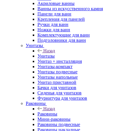
Акриловые ванны
Ванны из искусственного камня
Панели для ванн
Крепления для панелей
Ручки для ванн
Ножки для ванн
Комплектующие для ванн
Подголовники для ванн
Унитазы
Назад
Унитазы
Унитаз + инсталляция
Унитазы-компакт
Унитазы подвесные
Унитазы напольные
Унитаз приставной
Бачки для унитазов
Сиденья для унитазов
Фурнитура для унитазов
Раковины
Назад
Раковины
Мини-раковины
Раковины подвесные
Раковины накладные