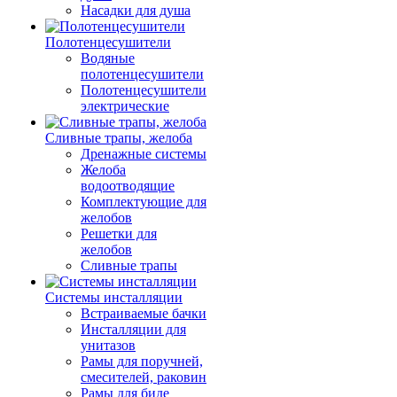
Насадки для душа
Полотенцесушители
Водяные
полотенцесушители
Полотенцесушители
электрические
Сливные трапы, желоба
Дренажные системы
Желоба
водоотводящие
Комплектующие для
желобов
Решетки для
желобов
Сливные трапы
Системы инсталляции
Встраиваемые бачки
Инсталляции для
унитазов
Рамы для поручней,
смесителей, раковин
Рамы для биде