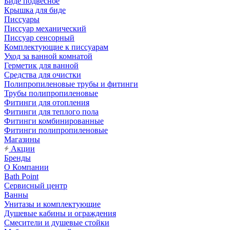
Биде подвесное
Крышка для биде
Писсуары
Писсуар механический
Писсуар сенсорный
Комплектующие к писсуарам
Уход за ванной комнатой
Герметик для ванной
Средства для очистки
Полипропиленовые трубы и фитинги
Трубы полипропиленовые
Фитинги для отопления
Фитинги для теплого пола
Фитинги комбинированные
Фитинги полипропиленовые
Магазины
Акции
Бренды
О Компании
Bath Point
Сервисный центр
Ванны
Унитазы и комплектующие
Душевые кабины и ограждения
Смесители и душевые стойки