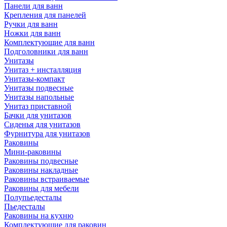
Панели для ванн
Крепления для панелей
Ручки для ванн
Ножки для ванн
Комплектующие для ванн
Подголовники для ванн
Унитазы
Унитаз + инсталляция
Унитазы-компакт
Унитазы подвесные
Унитазы напольные
Унитаз приставной
Бачки для унитазов
Сиденья для унитазов
Фурнитура для унитазов
Раковины
Мини-раковины
Раковины подвесные
Раковины накладные
Раковины встраиваемые
Раковины для мебели
Полупьедесталы
Пьедесталы
Раковины на кухню
Комплектующие для раковин