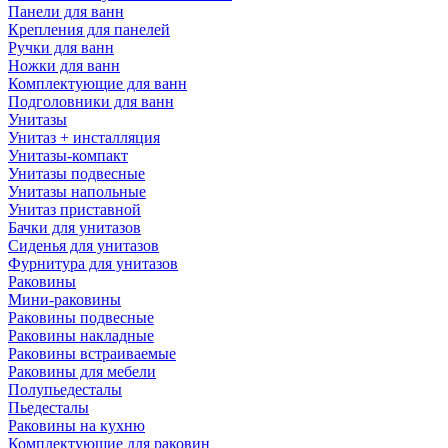
Панели для ванн
Крепления для панелей
Ручки для ванн
Ножки для ванн
Комплектующие для ванн
Подголовники для ванн
Унитазы
Унитаз + инсталляция
Унитазы-компакт
Унитазы подвесные
Унитазы напольные
Унитаз приставной
Бачки для унитазов
Сиденья для унитазов
Фурнитура для унитазов
Раковины
Мини-раковины
Раковины подвесные
Раковины накладные
Раковины встраиваемые
Раковины для мебели
Полупьедесталы
Пьедесталы
Раковины на кухню
Комплектующие для раковин