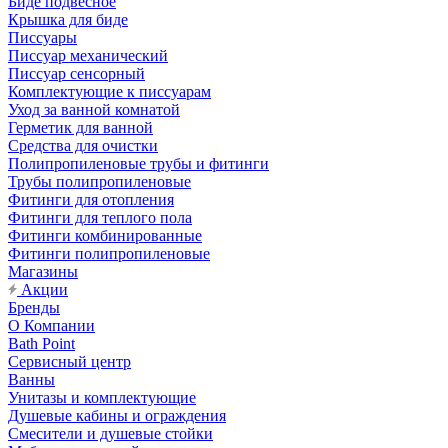
Биде подвесное
Крышка для биде
Писсуары
Писсуар механический
Писсуар сенсорный
Комплектующие к писсуарам
Уход за ванной комнатой
Герметик для ванной
Средства для очистки
Полипропиленовые трубы и фитинги
Трубы полипропиленовые
Фитинги для отопления
Фитинги для теплого пола
Фитинги комбинированные
Фитинги полипропиленовые
Магазины
Акции
Бренды
О Компании
Bath Point
Сервисный центр
Ванны
Унитазы и комплектующие
Душевые кабины и ограждения
Смесители и душевые стойки