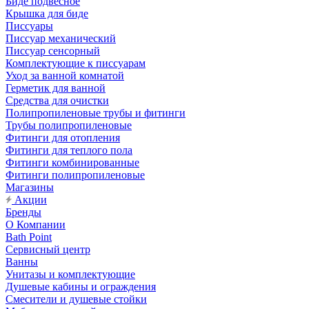
Биде подвесное
Крышка для биде
Писсуары
Писсуар механический
Писсуар сенсорный
Комплектующие к писсуарам
Уход за ванной комнатой
Герметик для ванной
Средства для очистки
Полипропиленовые трубы и фитинги
Трубы полипропиленовые
Фитинги для отопления
Фитинги для теплого пола
Фитинги комбинированные
Фитинги полипропиленовые
Магазины
Акции
Бренды
О Компании
Bath Point
Сервисный центр
Ванны
Унитазы и комплектующие
Душевые кабины и ограждения
Смесители и душевые стойки