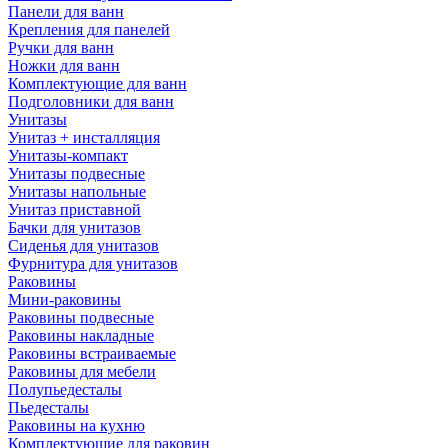
Панели для ванн
Крепления для панелей
Ручки для ванн
Ножки для ванн
Комплектующие для ванн
Подголовники для ванн
Унитазы
Унитаз + инсталляция
Унитазы-компакт
Унитазы подвесные
Унитазы напольные
Унитаз приставной
Бачки для унитазов
Сиденья для унитазов
Фурнитура для унитазов
Раковины
Мини-раковины
Раковины подвесные
Раковины накладные
Раковины встраиваемые
Раковины для мебели
Полупьедесталы
Пьедесталы
Раковины на кухню
Комплектующие для раковин