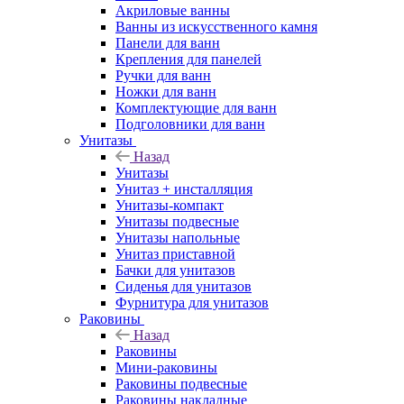
Акриловые ванны
Ванны из искусственного камня
Панели для ванн
Крепления для панелей
Ручки для ванн
Ножки для ванн
Комплектующие для ванн
Подголовники для ванн
Унитазы
Назад
Унитазы
Унитаз + инсталляция
Унитазы-компакт
Унитазы подвесные
Унитазы напольные
Унитаз приставной
Бачки для унитазов
Сиденья для унитазов
Фурнитура для унитазов
Раковины
Назад
Раковины
Мини-раковины
Раковины подвесные
Раковины накладные