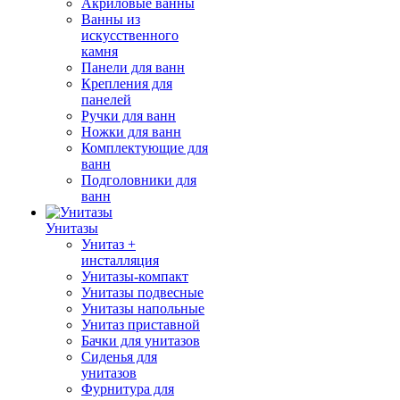
Акриловые ванны
Ванны из
искусственного
камня
Панели для ванн
Крепления для
панелей
Ручки для ванн
Ножки для ванн
Комплектующие для
ванн
Подголовники для
ванн
Унитазы
Унитаз +
инсталляция
Унитазы-компакт
Унитазы подвесные
Унитазы напольные
Унитаз приставной
Бачки для унитазов
Сиденья для
унитазов
Фурнитура для