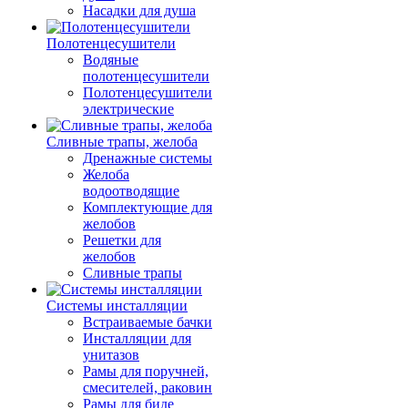
Насадки для душа
Полотенцесушители
Водяные
полотенцесушители
Полотенцесушители
электрические
Сливные трапы, желоба
Дренажные системы
Желоба
водоотводящие
Комплектующие для
желобов
Решетки для
желобов
Сливные трапы
Системы инсталляции
Встраиваемые бачки
Инсталляции для
унитазов
Рамы для поручней,
смесителей, раковин
Рамы для биде