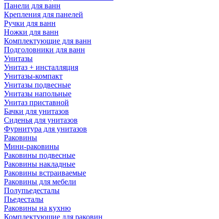
Панели для ванн
Крепления для панелей
Ручки для ванн
Ножки для ванн
Комплектующие для ванн
Подголовники для ванн
Унитазы
Унитаз + инсталляция
Унитазы-компакт
Унитазы подвесные
Унитазы напольные
Унитаз приставной
Бачки для унитазов
Сиденья для унитазов
Фурнитура для унитазов
Раковины
Мини-раковины
Раковины подвесные
Раковины накладные
Раковины встраиваемые
Раковины для мебели
Полупьедесталы
Пьедесталы
Раковины на кухню
Комплектующие для раковин