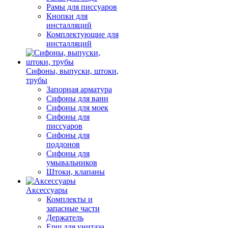
Рамы для писсуаров
Кнопки для
инсталляций
Комплектующие для
инсталляций
Сифоны, выпуски, штоки,
трубы
Запорная арматура
Сифоны для ванн
Сифоны для моек
Сифоны для
писсуаров
Сифоны для
поддонов
Сифоны для
умывальников
Штоки, клапаны
Аксессуары
Комплекты и
запасные части
Держатель
Ерш для унитаза