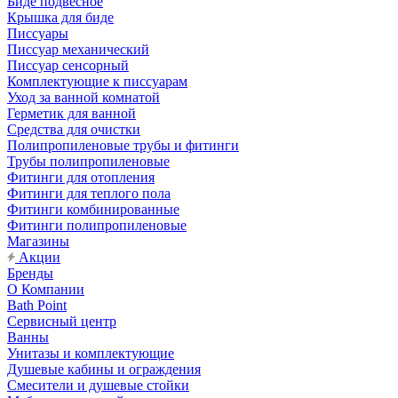
Биде подвесное
Крышка для биде
Писсуары
Писсуар механический
Писсуар сенсорный
Комплектующие к писсуарам
Уход за ванной комнатой
Герметик для ванной
Средства для очистки
Полипропиленовые трубы и фитинги
Трубы полипропиленовые
Фитинги для отопления
Фитинги для теплого пола
Фитинги комбинированные
Фитинги полипропиленовые
Магазины
Акции
Бренды
О Компании
Bath Point
Сервисный центр
Ванны
Унитазы и комплектующие
Душевые кабины и ограждения
Смесители и душевые стойки