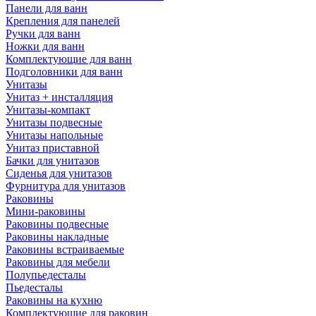
Панели для ванн
Крепления для панелей
Ручки для ванн
Ножки для ванн
Комплектующие для ванн
Подголовники для ванн
Унитазы
Унитаз + инсталляция
Унитазы-компакт
Унитазы подвесные
Унитазы напольные
Унитаз приставной
Бачки для унитазов
Сиденья для унитазов
Фурнитура для унитазов
Раковины
Мини-раковины
Раковины подвесные
Раковины накладные
Раковины встраиваемые
Раковины для мебели
Полупьедесталы
Пьедесталы
Раковины на кухню
Комплектующие для раковин