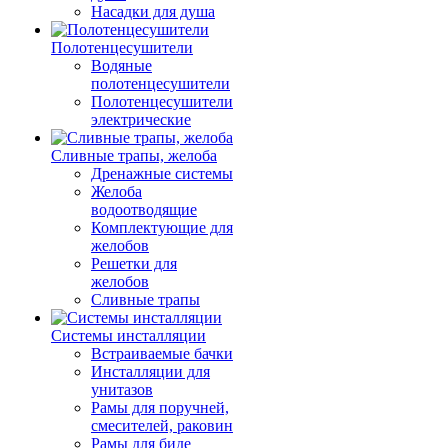
Насадки для душа
Полотенцесушители
Водяные
полотенцесушители
Полотенцесушители
электрические
Сливные трапы, желоба
Дренажные системы
Желоба
водоотводящие
Комплектующие для
желобов
Решетки для
желобов
Сливные трапы
Системы инсталляции
Встраиваемые бачки
Инсталляции для
унитазов
Рамы для поручней,
смесителей, раковин
Рамы для биде