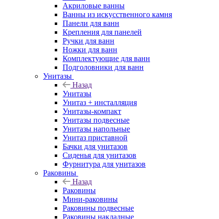
Акриловые ванны
Ванны из искусственного камня
Панели для ванн
Крепления для панелей
Ручки для ванн
Ножки для ванн
Комплектующие для ванн
Подголовники для ванн
Унитазы
Назад
Унитазы
Унитаз + инсталляция
Унитазы-компакт
Унитазы подвесные
Унитазы напольные
Унитаз приставной
Бачки для унитазов
Сиденья для унитазов
Фурнитура для унитазов
Раковины
Назад
Раковины
Мини-раковины
Раковины подвесные
Раковины накладные