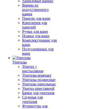
Акриловые ванны
Ванны из
искусственного
камня
Панели для ванн
Крепления для
панелей
Ручки для ванн
Ножки для ванн
Комплектующие для
ванн
Подголовники для
ванн
Унитазы
Унитаз +
инсталляция
Унитазы-компакт
Унитазы подвесные
Унитазы напольные
Унитаз приставной
Бачки для унитазов
Сиденья для
унитазов
Фурнитура для