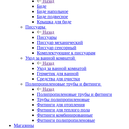
Назад
Биде
Биде напольное
Биде подвесное
Крышка для биде
Писсуары
Назад
Писсуары
Писсуар механический
Писсуар сенсорный
Комплектующие к писсуарам
Уход за ванной комнатой
Назад
Уход за ванной комнатой
Герметик для ванной
Средства для очистки
Полипропиленовые трубы и фитинги
Назад
Полипропиленовые трубы и фитинги
Трубы полипропиленовые
Фитинги для отопления
Фитинги для теплого пола
Фитинги комбинированные
Фитинги полипропиленовые
Магазины