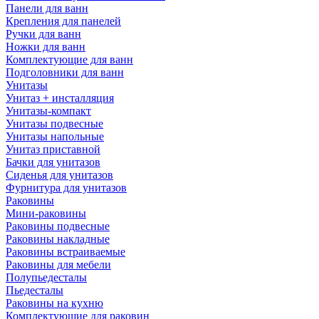
Панели для ванн
Крепления для панелей
Ручки для ванн
Ножки для ванн
Комплектующие для ванн
Подголовники для ванн
Унитазы
Унитаз + инсталляция
Унитазы-компакт
Унитазы подвесные
Унитазы напольные
Унитаз приставной
Бачки для унитазов
Сиденья для унитазов
Фурнитура для унитазов
Раковины
Мини-раковины
Раковины подвесные
Раковины накладные
Раковины встраиваемые
Раковины для мебели
Полупьедесталы
Пьедесталы
Раковины на кухню
Комплектующие для раковин