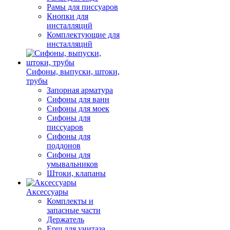
Рамы для писсуаров
Кнопки для
инсталляций
Комплектующие для
инсталляций
Сифоны, выпуски, штоки,
трубы
Запорная арматура
Сифоны для ванн
Сифоны для моек
Сифоны для
писсуаров
Сифоны для
поддонов
Сифоны для
умывальников
Штоки, клапаны
Аксессуары
Комплекты и
запасные части
Держатель
Ерш для унитаза