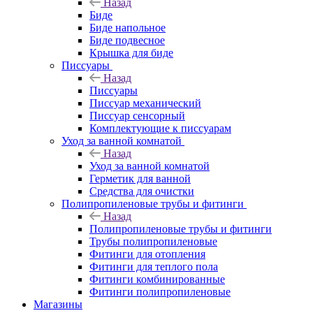
Назад
Биде
Биде напольное
Биде подвесное
Крышка для биде
Писсуары
Назад
Писсуары
Писсуар механический
Писсуар сенсорный
Комплектующие к писсуарам
Уход за ванной комнатой
Назад
Уход за ванной комнатой
Герметик для ванной
Средства для очистки
Полипропиленовые трубы и фитинги
Назад
Полипропиленовые трубы и фитинги
Трубы полипропиленовые
Фитинги для отопления
Фитинги для теплого пола
Фитинги комбинированные
Фитинги полипропиленовые
Магазины