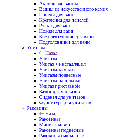
Акриловые ванны
Ванны из искусственного камня
Панели для ванн
Крепления для панелей
Ручки для ванн
Ножки для ванн
Комплектующие для ванн
Подголовники для ванн
Унитазы
Назад
Унитазы
Унитаз + инсталляция
Унитазы-компакт
Унитазы подвесные
Унитазы напольные
Унитаз приставной
Бачки для унитазов
Сиденья для унитазов
Фурнитура для унитазов
Раковины
Назад
Раковины
Мини-раковины
Раковины подвесные
Раковины накладные