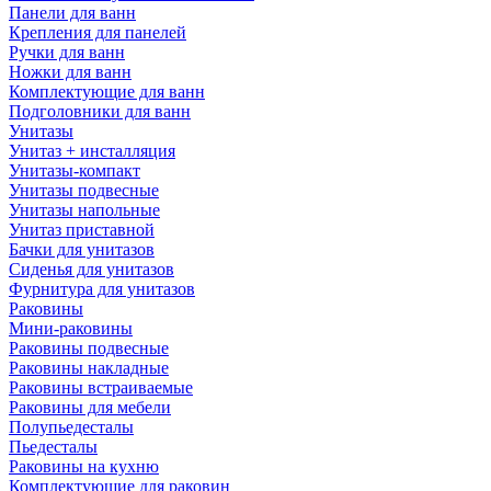
Панели для ванн
Крепления для панелей
Ручки для ванн
Ножки для ванн
Комплектующие для ванн
Подголовники для ванн
Унитазы
Унитаз + инсталляция
Унитазы-компакт
Унитазы подвесные
Унитазы напольные
Унитаз приставной
Бачки для унитазов
Сиденья для унитазов
Фурнитура для унитазов
Раковины
Мини-раковины
Раковины подвесные
Раковины накладные
Раковины встраиваемые
Раковины для мебели
Полупьедесталы
Пьедесталы
Раковины на кухню
Комплектующие для раковин