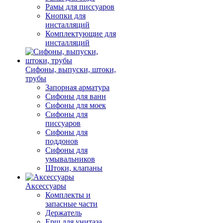
Рамы для писсуаров
Кнопки для
инсталляций
Комплектующие для
инсталляций
Сифоны, выпуски, штоки,
трубы
Запорная арматура
Сифоны для ванн
Сифоны для моек
Сифоны для
писсуаров
Сифоны для
поддонов
Сифоны для
умывальников
Штоки, клапаны
Аксессуары
Комплекты и
запасные части
Держатель
Ерш для унитаза