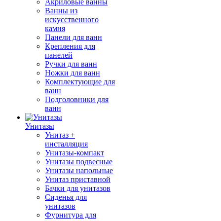
Акриловые ванны
Ванны из
искусственного
камня
Панели для ванн
Крепления для
панелей
Ручки для ванн
Ножки для ванн
Комплектующие для
ванн
Подголовники для
ванн
Унитазы
Унитаз +
инсталляция
Унитазы-компакт
Унитазы подвесные
Унитазы напольные
Унитаз приставной
Бачки для унитазов
Сиденья для
унитазов
Фурнитура для