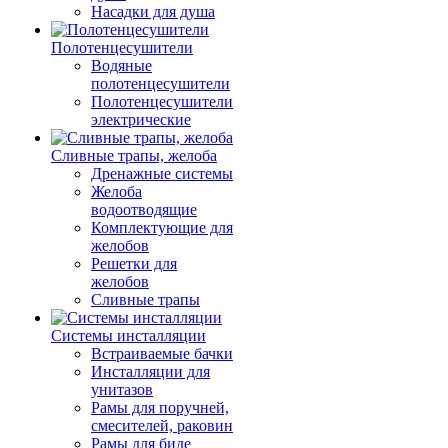
Насадки для душа
Полотенцесушители
Водяные
полотенцесушители
Полотенцесушители
электрические
Сливные трапы, желоба
Дренажные системы
Желоба
водоотводящие
Комплектующие для
желобов
Решетки для
желобов
Сливные трапы
Системы инсталляции
Встраиваемые бачки
Инсталляции для
унитазов
Рамы для поручней,
смесителей, раковин
Рамы для биде