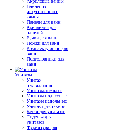
Акриловые ванны
Ванны из
искусственного
камня
Панели для ванн
Крепления для
панелей
Ручки для ванн
Ножки для ванн
Комплектующие для
ванн
Подголовники для
ванн
Унитазы
Унитаз +
инсталляция
Унитазы-компакт
Унитазы подвесные
Унитазы напольные
Унитаз приставной
Бачки для унитазов
Сиденья для
унитазов
Фурнитура для