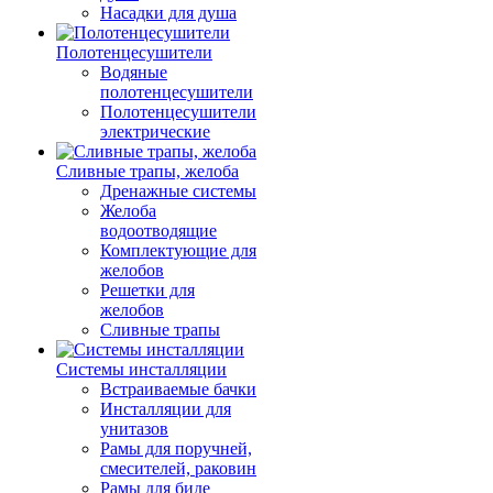
Насадки для душа
Полотенцесушители
Водяные
полотенцесушители
Полотенцесушители
электрические
Сливные трапы, желоба
Дренажные системы
Желоба
водоотводящие
Комплектующие для
желобов
Решетки для
желобов
Сливные трапы
Системы инсталляции
Встраиваемые бачки
Инсталляции для
унитазов
Рамы для поручней,
смесителей, раковин
Рамы для биде