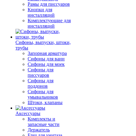
Рамы для писсуаров
Кнопки для
инсталляций
Комплектующие для
инсталляций
Сифоны, выпуски, штоки,
трубы
Запорная арматура
Сифоны для ванн
Сифоны для моек
Сифоны для
писсуаров
Сифоны для
поддонов
Сифоны для
умывальников
Штоки, клапаны
Аксессуары
Комплекты и
запасные части
Держатель
Ерш для унитаза