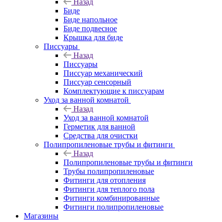
Назад
Биде
Биде напольное
Биде подвесное
Крышка для биде
Писсуары
Назад
Писсуары
Писсуар механический
Писсуар сенсорный
Комплектующие к писсуарам
Уход за ванной комнатой
Назад
Уход за ванной комнатой
Герметик для ванной
Средства для очистки
Полипропиленовые трубы и фитинги
Назад
Полипропиленовые трубы и фитинги
Трубы полипропиленовые
Фитинги для отопления
Фитинги для теплого пола
Фитинги комбинированные
Фитинги полипропиленовые
Магазины