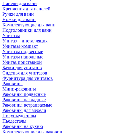
Панели для ванн
Крепления для панелей
Ручки для ванн
Ножки для ванн
Комплектующие для ванн
Подголовники для ванн
Унитазы
Унитаз + инсталляция
Унитазы-компакт
Унитазы подвесные
Унитазы напольные
Унитаз приставной
Бачки для унитазов
Сиденья для унитазов
Фурнитура для унитазов
Раковины
Мини-раковины
Раковины подвесные
Раковины накладные
Раковины встраиваемые
Раковины для мебели
Полупьедесталы
Пьедесталы
Раковины на кухню
Комплектующие для раковин